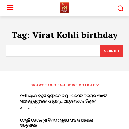
Tag:
Virat Kohli birthday
SEARCH
BROWSE OUR EXCLUSIVE ARTICLES!
ବର୍ଷା ହେଲେ ବଢୁଛି ଭୁସ୍ଖଳନ ଭୟ : ଗଜପତି ଜିଲ୍ଲାର ୧୩୯ଟି
ସ୍ଥାନକୁ ଭୁସ୍ଖଳନ ସମ୍ଭାବ୍ୟ ଅଞ୍ଚଳ ଭାବେ ଚିହ୍ନଟ
3 days ago
ତେଜୁଛି ରେଭେନ୍ସା ବିବାଦ : ମୁଖ୍ୟ ଫାଟକ ଆଗରେ
ଆନ୍ଦୋଳନ