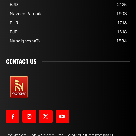
BJD
2125
Naveen Patnaik
1903
PURI
1718
BJP
1618
NandighoshaTv
1584
CONTACT US
CONTACT
PRIVACY POLICY
COMPLAINT REDRESSAL