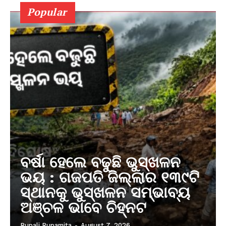
Popular
ବର୍ଷା ହେଲେ ବଢୁଛି ଭୁସ୍ଖଳନ
ଭୟ : ଗଜପତି ଜିଲ୍ଲାର ୧୩୯ଟି
ସ୍ଥାନକୁ ଭୁସ୍ଖଳନ ସମ୍ଭାବ୍ୟ
ଅଞ୍ଚଳ ଭାବେ ଚିହ୍ନଟ
Rupali Rupamita
-
August 7, 2026