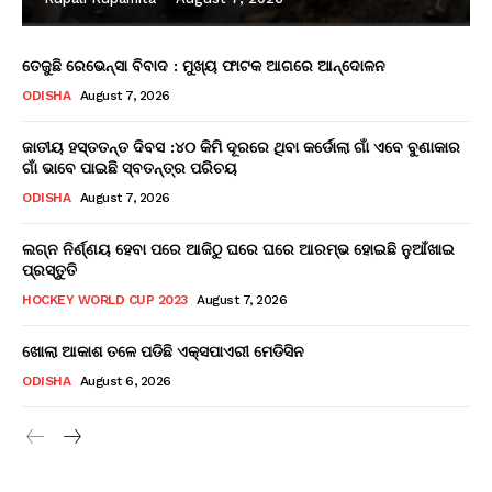
ତେଜୁଛି ରେଭେନ୍ସା ବିବାଦ : ମୁଖ୍ୟ ଫାଟକ ଆଗରେ ଆନ୍ଦୋଳନ
ODISHA
August 7, 2026
ଜାତୀୟ ହସ୍ତତନ୍ତ ଦିବସ :୪୦ କିମି ଦୂରରେ ଥିବା କର୍ଡୋଲା ଗାଁ ଏବେ ବୁଣାକାର
ଗାଁ ଭାବେ ପାଇଛି ସ୍ବତନ୍ତ୍ର ପରିଚୟ
ODISHA
August 7, 2026
ଲଗ୍ନ ନିର୍ଣ୍ଣୟ ହେବା ପରେ ଆଜିଠୁ ଘରେ ଘରେ ଆରମ୍ଭ ହୋଇଛି ନୁଆଁଖାଇ
ପ୍ରସ୍ତୁତି
HOCKEY WORLD CUP 2023
August 7, 2026
ଖୋଲା ଆକାଶ ତଳେ ପଡିଛି ଏକ୍ସପାଏରୀ ମେଡିସିନ
ODISHA
August 6, 2026