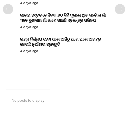
3 days ago
ଜାତୀୟ ହସ୍ତତନ୍ତ ଦିବସ :୪୦ କିମି ଦୂରରେ ଥିବା କର୍ଡୋଲା ଗାଁ
ଏବେ ବୁଣାକାର ଗାଁ ଭାବେ ପାଇଛି ସ୍ବତନ୍ତ୍ର ପରିଚୟ
3 days ago
ଲଗ୍ନ ନିର୍ଣ୍ଣୟ ହେବା ପରେ ଆଜିଠୁ ଘରେ ଘରେ ଆରମ୍ଭ
ହୋଇଛି ନୁଆଁଖାଇ ପ୍ରସ୍ତୁତି
3 days ago
No posts to display