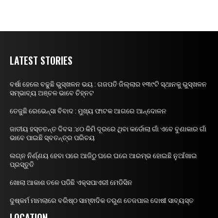
LATEST STORIES
ବର୍ଷା ହେଲେ ବଢୁଛି ଭୁସ୍ଖଳନ ଭୟ : ଗଜପତି ଜିଲ୍ଲାର ୧୩୯ଟି ସ୍ଥାନକୁ ଭୁସ୍ଖଳନ
ସମ୍ଭାବ୍ୟ ଅଞ୍ଚଳ ଭାବେ ଚିହ୍ନଟ
ତେଜୁଛି ରେଭେନ୍ସା ବିବାଦ : ମୁଖ୍ୟ ଫାଟକ ଆଗରେ ଆନ୍ଦୋଳନ
ଜାତୀୟ ହସ୍ତତନ୍ତ ଦିବସ :୪୦ କିମି ଦୂରରେ ଥିବା କର୍ଡୋଲା ଗାଁ ଏବେ ବୁଣାକାର ଗାଁ
ଭାବେ ପାଇଛି ସ୍ବତନ୍ତ୍ର ପରିଚୟ
ଲଗ୍ନ ନିର୍ଣ୍ଣୟ ହେବା ପରେ ଆଜିଠୁ ଘରେ ଘରେ ଆରମ୍ଭ ହୋଇଛି ନୁଆଁଖାଇ
ପ୍ରସ୍ତୁତି
ଖୋଲା ଆକାଶ ତଳେ ପଡିଛି ଏକ୍ସପାଏରୀ ମେଡିସିନ
ଦୁଷ୍କର୍ମ ମାମଲାରେ ବରିଷ୍ଠ ସାମ୍ଵାଦିକ ତରୁଣ ତେଜପାଲ ଦୋଷୀ ସାବ୍ୟସ୍ତ
LOCATION