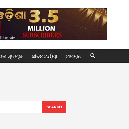
କ ସ୍ତମ୍ଭ
ଜୀବନଚର୍ଯ୍ୟା
ଅପରାଧ
SEARCH