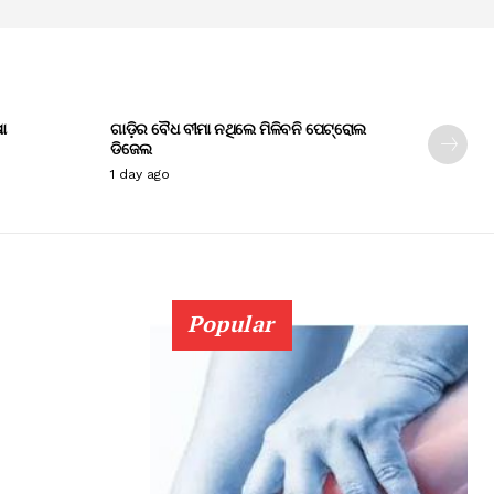
ା
ଗାଡ଼ିର ବୈଧ ବୀମା ନଥିଲେ ମିଳିବନି ପେଟ୍ରୋଲ
ଡିଜେଲ
1 day ago
Popular