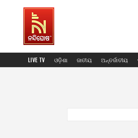
LIVE TV
ଓଡ଼ିଶା
ଜାତୀୟ
ଅନ୍ତର୍ଜାତୀୟ