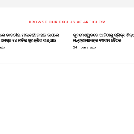
BROWSE OUR EXCLUSIVE ARTICLES!
ରେ ଭାରତୀୟ ମାଲବାହୀ ଜାହାଜ ଉପରେ
ଭୁବନେଶ୍ୱରରେ ଆଜିଠାରୁ ବ୍ରିକ୍ସ ଶିକ୍ଷ
ମସ୍ତ ୧୪ ନାବିକ ସୁରକ୍ଷିତ ଉଦ୍ଧାର
ମନ୍ତ୍ରୀମାନଙ୍କ ୧୩ତମ ବୈଠକ
ago
24 hours ago