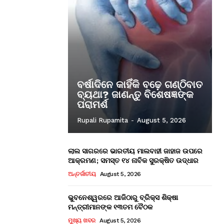
ବର୍ଷାଦିନେ କାହିଁକି ବଢ଼େ ଗଣ୍ଠିବାତ
ବ୍ୟଥା? ଜାଣନ୍ତୁ ବିଶେଷଜ୍ଞଙ୍କ
ପରାମର୍ଶ
Rupali Rupamita
-
August 5, 2026
ଲାଲ ସାଗରରେ ଭାରତୀୟ ମାଲବାହୀ ଜାହାଜ ଉପରେ
ଆକ୍ରମଣ; ସମସ୍ତ ୧୪ ନାବିକ ସୁରକ୍ଷିତ ଉଦ୍ଧାର
ଅନ୍ତର୍ଜାତୀୟ
August 5, 2026
ଭୁବନେଶ୍ୱରରେ ଆଜିଠାରୁ ବ୍ରିକ୍ସ ଶିକ୍ଷା
ମନ୍ତ୍ରୀମାନଙ୍କ ୧୩ତମ ବୈଠକ
ମୁଖ୍ୟ ଖବର
August 5, 2026