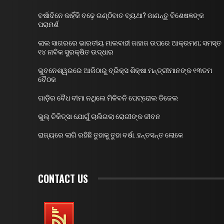
ବର୍ଷାଦିନେ କାହିଁକି ବଢ଼େ ଗଣ୍ଠିବାତ ବ୍ୟଥା? ଜାଣନ୍ତୁ ବିଶେଷଜ୍ଞଙ୍କ
ପରାମର୍ଶ
ଲାଲ ସାଗରରେ ଭାରତୀୟ ମାଲବାହୀ ଜାହାଜ ଉପରେ ଆକ୍ରମଣ; ସମସ୍ତ
୧୪ ନାବିକ ସୁରକ୍ଷିତ ଉଦ୍ଧାର
ଭୁବନେଶ୍ୱରରେ ଆଜିଠାରୁ ବ୍ରିକ୍ସ ଶିକ୍ଷା ମନ୍ତ୍ରୀମାନଙ୍କ ୧୩ତମ
ବୈଠକ
ଗାଡ଼ିର ବୈଧ ବୀମା ନଥିଲେ ମିଳିବନି ପେଟ୍ରୋଲ ଡିଜେଲ
ଭୁଲ୍ ଚିକିତ୍ସା ଯୋଗୁଁ ଚାଲିଗଲା ରୋଗୀଙ୍କ ଜୀବନ
ରାଜ୍ୟରେ ଲାଗି ରହିଛି ତୁହାକୁ ତୁହା ବର୍ଷା..ହନ୍ତସନ୍ତ ଲୋକେ
CONTACT US