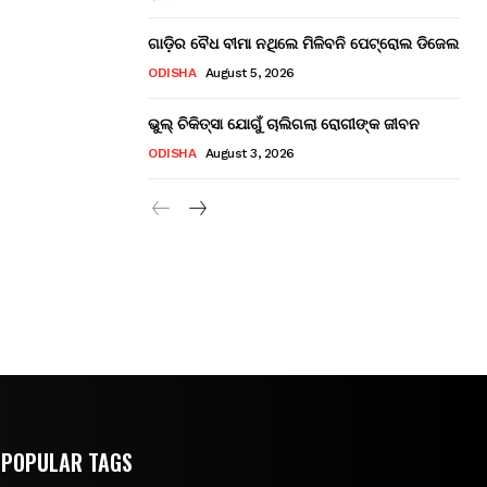
ଗାଡ଼ିର ବୈଧ ବୀମା ନଥିଲେ ମିଳିବନି ପେଟ୍ରୋଲ ଡିଜେଲ
ODISHA
August 5, 2026
ଭୁଲ୍ ଚିକିତ୍ସା ଯୋଗୁଁ ଚାଲିଗଲା ରୋଗୀଙ୍କ ଜୀବନ
ODISHA
August 3, 2026
POPULAR TAGS