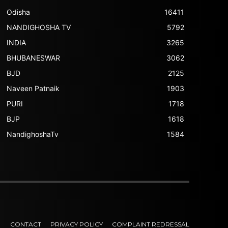
Odisha
16411
NANDIGHOSHA TV
5792
INDIA
3265
BHUBANESWAR
3062
BJD
2125
Naveen Patnaik
1903
PURI
1718
BJP
1618
NandighoshaTv
1584
CONTACT
PRIVACY POLICY
COMPLAINT REDRESSAL