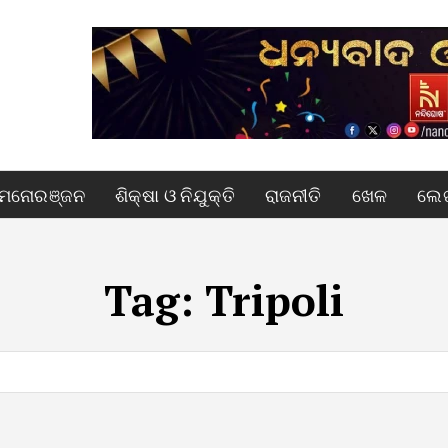
ମନୋରଞ୍ଜନ
ଶିକ୍ଷା ଓ ନିଯୁକ୍ତି
ରାଜନୀତି
ଖେଳ
ଲେଖ
Tag:
Tripoli