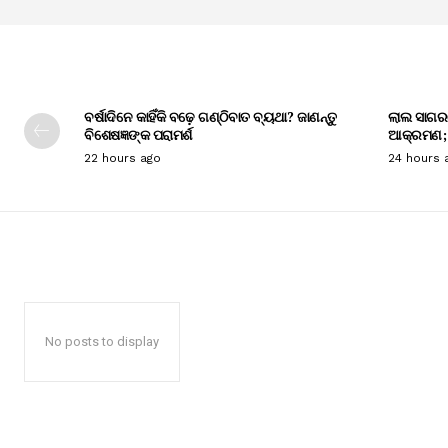
ବର୍ଷାଦିନେ କାହିଁକି ବଢ଼େ ଗଣ୍ଠିବାତ ବ୍ୟଥା? ଜାଣନ୍ତୁ
ଲାଲ ସାଗର
ବିଶେଷଜ୍ଞଙ୍କ ପରାମର୍ଶ
ଆକ୍ରମଣ; ସ
22 hours ago
24 hours 
No posts to display