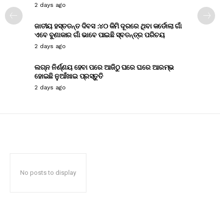
2 days ago
ଜାତୀୟ ହସ୍ତତନ୍ତ ଦିବସ :୪୦ କିମି ଦୂରରେ ଥିବା କର୍ଡୋଲା ଗାଁ
ଏବେ ବୁଣାକାର ଗାଁ ଭାବେ ପାଇଛି ସ୍ବତନ୍ତ୍ର ପରିଚୟ
2 days ago
ଲଗ୍ନ ନିର୍ଣ୍ଣୟ ହେବା ପରେ ଆଜିଠୁ ଘରେ ଘରେ ଆରମ୍ଭ
ହୋଇଛି ନୁଆଁଖାଇ ପ୍ରସ୍ତୁତି
2 days ago
No posts to display