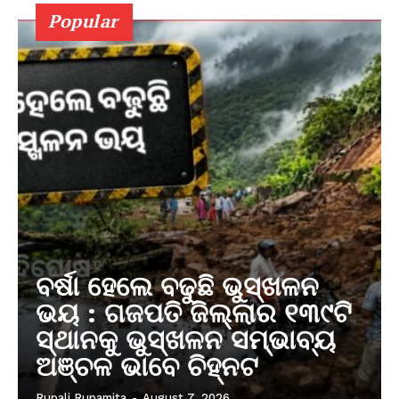
Popular
ବର୍ଷା ହେଲେ ବଢୁଛି ଭୁସ୍ଖଳନ
ଭୟ : ଗଜପତି ଜିଲ୍ଲାର ୧୩୯ଟି
ସ୍ଥାନକୁ ଭୁସ୍ଖଳନ ସମ୍ଭାବ୍ୟ
ଅଞ୍ଚଳ ଭାବେ ଚିହ୍ନଟ
Rupali Rupamita
-
August 7, 2026