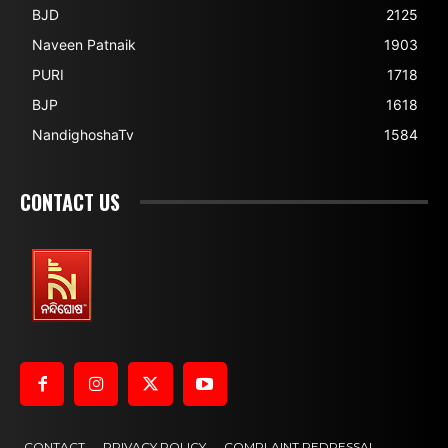
BJD
2125
Naveen Patnaik
1903
PURI
1718
BJP
1618
NandighoshaTv
1584
CONTACT US
CONTACT
PRIVACY POLICY
COMPLAINT REDRESSAL