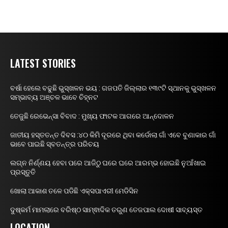
LATEST STORIES
ବର୍ଷା ହେଲେ ବଢୁଛି ଭୁସ୍ଖଳନ ଭୟ : ଗଜପତି ଜିଲ୍ଲାର ୧୩୯ଟି ସ୍ଥାନକୁ ଭୁସ୍ଖଳନ
ସମ୍ଭାବ୍ୟ ଅଞ୍ଚଳ ଭାବେ ଚିହ୍ନଟ
ତେଜୁଛି ରେଭେନ୍ସା ବିବାଦ : ମୁଖ୍ୟ ଫାଟକ ଆଗରେ ଆନ୍ଦୋଳନ
ଜାତୀୟ ହସ୍ତତନ୍ତ ଦିବସ :୪୦ କିମି ଦୂରରେ ଥିବା କର୍ଡୋଲା ଗାଁ ଏବେ ବୁଣାକାର ଗାଁ
ଭାବେ ପାଇଛି ସ୍ବତନ୍ତ୍ର ପରିଚୟ
ଲଗ୍ନ ନିର୍ଣ୍ଣୟ ହେବା ପରେ ଆଜିଠୁ ଘରେ ଘରେ ଆରମ୍ଭ ହୋଇଛି ନୁଆଁଖାଇ
ପ୍ରସ୍ତୁତି
ଖୋଲା ଆକାଶ ତଳେ ପଡିଛି ଏକ୍ସପାଏରୀ ମେଡିସିନ
ଦୁଷ୍କର୍ମ ମାମଲାରେ ବରିଷ୍ଠ ସାମ୍ଵାଦିକ ତରୁଣ ତେଜପାଲ ଦୋଷୀ ସାବ୍ୟସ୍ତ
LOCATION