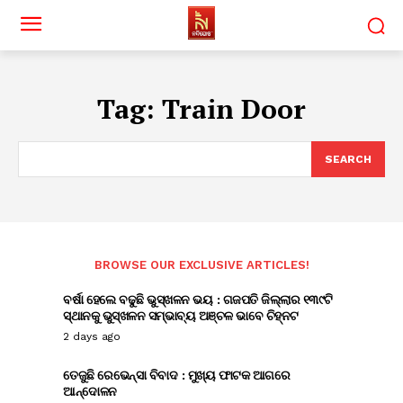
Tag:
Train Door
SEARCH
BROWSE OUR EXCLUSIVE ARTICLES!
ବର୍ଷା ହେଲେ ବଢୁଛି ଭୁସ୍ଖଳନ ଭୟ : ଗଜପତି ଜିଲ୍ଲାର ୧୩୯ଟି
ସ୍ଥାନକୁ ଭୁସ୍ଖଳନ ସମ୍ଭାବ୍ୟ ଅଞ୍ଚଳ ଭାବେ ଚିହ୍ନଟ
2 days ago
ତେଜୁଛି ରେଭେନ୍ସା ବିବାଦ : ମୁଖ୍ୟ ଫାଟକ ଆଗରେ
ଆନ୍ଦୋଳନ