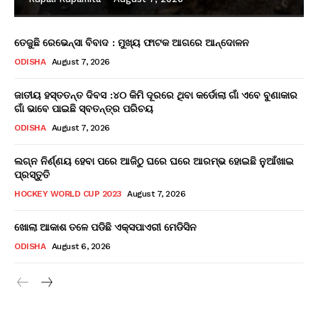
ତେଜୁଛି ରେଭେନ୍ସା ବିବାଦ : ମୁଖ୍ୟ ଫାଟକ ଆଗରେ ଆନ୍ଦୋଳନ
ODISHA
August 7, 2026
ଜାତୀୟ ହସ୍ତତନ୍ତ ଦିବସ :୪୦ କିମି ଦୂରରେ ଥିବା କର୍ଡୋଲା ଗାଁ ଏବେ ବୁଣାକାର
ଗାଁ ଭାବେ ପାଇଛି ସ୍ବତନ୍ତ୍ର ପରିଚୟ
ODISHA
August 7, 2026
ଲଗ୍ନ ନିର୍ଣ୍ଣୟ ହେବା ପରେ ଆଜିଠୁ ଘରେ ଘରେ ଆରମ୍ଭ ହୋଇଛି ନୁଆଁଖାଇ
ପ୍ରସ୍ତୁତି
HOCKEY WORLD CUP 2023
August 7, 2026
ଖୋଲା ଆକାଶ ତଳେ ପଡିଛି ଏକ୍ସପାଏରୀ ମେଡିସିନ
ODISHA
August 6, 2026