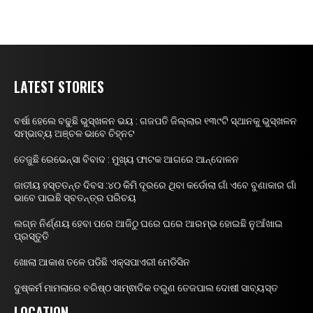
LATEST STORIES
ବର୍ଷା ହେଲେ ବଢୁଛି ଭୁସ୍ଖଳନ ଭୟ : ଗଜପତି ଜିଲ୍ଲାର ୧୩୯ଟି ସ୍ଥାନକୁ ଭୁସ୍ଖଳନ
ସମ୍ଭାବ୍ୟ ଅଞ୍ଚଳ ଭାବେ ଚିହ୍ନଟ
ତେଜୁଛି ରେଭେନ୍ସା ବିବାଦ : ମୁଖ୍ୟ ଫାଟକ ଆଗରେ ଆନ୍ଦୋଳନ
ଜାତୀୟ ହସ୍ତତନ୍ତ ଦିବସ :୪୦ କିମି ଦୂରରେ ଥିବା କର୍ଡୋଲା ଗାଁ ଏବେ ବୁଣାକାର ଗାଁ
ଭାବେ ପାଇଛି ସ୍ବତନ୍ତ୍ର ପରିଚୟ
ଲଗ୍ନ ନିର୍ଣ୍ଣୟ ହେବା ପରେ ଆଜିଠୁ ଘରେ ଘରେ ଆରମ୍ଭ ହୋଇଛି ନୁଆଁଖାଇ
ପ୍ରସ୍ତୁତି
ଖୋଲା ଆକାଶ ତଳେ ପଡିଛି ଏକ୍ସପାଏରୀ ମେଡିସିନ
ଦୁଷ୍କର୍ମ ମାମଲାରେ ବରିଷ୍ଠ ସାମ୍ଵାଦିକ ତରୁଣ ତେଜପାଲ ଦୋଷୀ ସାବ୍ୟସ୍ତ
LOCATION