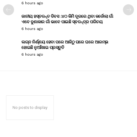
6 hours ago
ଜାତୀୟ ହସ୍ତତନ୍ତ ଦିବସ :୪୦ କିମି ଦୂରରେ ଥିବା କର୍ଡୋଲା ଗାଁ
ଏବେ ବୁଣାକାର ଗାଁ ଭାବେ ପାଇଛି ସ୍ବତନ୍ତ୍ର ପରିଚୟ
6 hours ago
ଲଗ୍ନ ନିର୍ଣ୍ଣୟ ହେବା ପରେ ଆଜିଠୁ ଘରେ ଘରେ ଆରମ୍ଭ
ହୋଇଛି ନୁଆଁଖାଇ ପ୍ରସ୍ତୁତି
6 hours ago
No posts to display