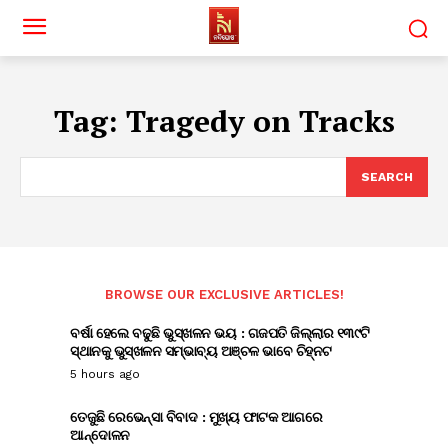
Tag:
Tragedy on Tracks
SEARCH
BROWSE OUR EXCLUSIVE ARTICLES!
ବର୍ଷା ହେଲେ ବଢୁଛି ଭୁସ୍ଖଳନ ଭୟ : ଗଜପତି ଜିଲ୍ଲାର ୧୩୯ଟି
ସ୍ଥାନକୁ ଭୁସ୍ଖଳନ ସମ୍ଭାବ୍ୟ ଅଞ୍ଚଳ ଭାବେ ଚିହ୍ନଟ
5 hours ago
ତେଜୁଛି ରେଭେନ୍ସା ବିବାଦ : ମୁଖ୍ୟ ଫାଟକ ଆଗରେ
ଆନ୍ଦୋଳନ