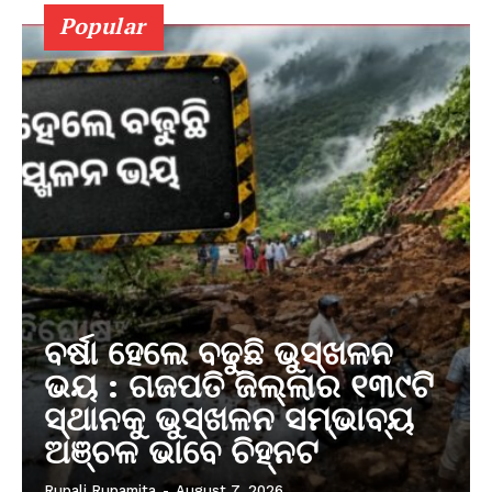
Popular
ବର୍ଷା ହେଲେ ବଢୁଛି ଭୁସ୍ଖଳନ
ଭୟ : ଗଜପତି ଜିଲ୍ଲାର ୧୩୯ଟି
ସ୍ଥାନକୁ ଭୁସ୍ଖଳନ ସମ୍ଭାବ୍ୟ
ଅଞ୍ଚଳ ଭାବେ ଚିହ୍ନଟ
Rupali Rupamita
-
August 7, 2026