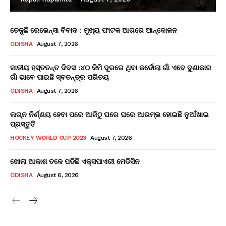
ତେଜୁଛି ରେଭେନ୍ସା ବିବାଦ : ମୁଖ୍ୟ ଫାଟକ ଆଗରେ ଆନ୍ଦୋଳନ
ODISHA
August 7, 2026
ଜାତୀୟ ହସ୍ତତନ୍ତ ଦିବସ :୪୦ କିମି ଦୂରରେ ଥିବା କର୍ଡୋଲା ଗାଁ ଏବେ ବୁଣାକାର
ଗାଁ ଭାବେ ପାଇଛି ସ୍ବତନ୍ତ୍ର ପରିଚୟ
ODISHA
August 7, 2026
ଲଗ୍ନ ନିର୍ଣ୍ଣୟ ହେବା ପରେ ଆଜିଠୁ ଘରେ ଘରେ ଆରମ୍ଭ ହୋଇଛି ନୁଆଁଖାଇ
ପ୍ରସ୍ତୁତି
HOCKEY WORLD CUP 2023
August 7, 2026
ଖୋଲା ଆକାଶ ତଳେ ପଡିଛି ଏକ୍ସପାଏରୀ ମେଡିସିନ
ODISHA
August 6, 2026