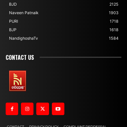
BJD
2125
Naveen Patnaik
1903
PURI
1718
BJP
1618
NandighoshaTv
1584
CONTACT US
CONTACT
PRIVACY POLICY
COMPLAINT REDRESSAL