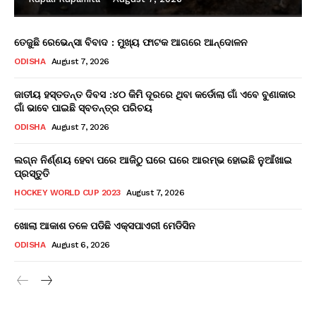
ତେଜୁଛି ରେଭେନ୍ସା ବିବାଦ : ମୁଖ୍ୟ ଫାଟକ ଆଗରେ ଆନ୍ଦୋଳନ
ODISHA
August 7, 2026
ଜାତୀୟ ହସ୍ତତନ୍ତ ଦିବସ :୪୦ କିମି ଦୂରରେ ଥିବା କର୍ଡୋଲା ଗାଁ ଏବେ ବୁଣାକାର
ଗାଁ ଭାବେ ପାଇଛି ସ୍ବତନ୍ତ୍ର ପରିଚୟ
ODISHA
August 7, 2026
ଲଗ୍ନ ନିର୍ଣ୍ଣୟ ହେବା ପରେ ଆଜିଠୁ ଘରେ ଘରେ ଆରମ୍ଭ ହୋଇଛି ନୁଆଁଖାଇ
ପ୍ରସ୍ତୁତି
HOCKEY WORLD CUP 2023
August 7, 2026
ଖୋଲା ଆକାଶ ତଳେ ପଡିଛି ଏକ୍ସପାଏରୀ ମେଡିସିନ
ODISHA
August 6, 2026