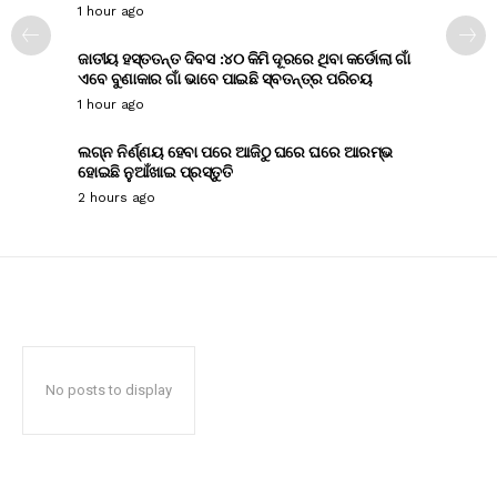
1 hour ago
ଜାତୀୟ ହସ୍ତତନ୍ତ ଦିବସ :୪୦ କିମି ଦୂରରେ ଥିବା କର୍ଡୋଲା ଗାଁ
ଏବେ ବୁଣାକାର ଗାଁ ଭାବେ ପାଇଛି ସ୍ବତନ୍ତ୍ର ପରିଚୟ
1 hour ago
ଲଗ୍ନ ନିର୍ଣ୍ଣୟ ହେବା ପରେ ଆଜିଠୁ ଘରେ ଘରେ ଆରମ୍ଭ
ହୋଇଛି ନୁଆଁଖାଇ ପ୍ରସ୍ତୁତି
2 hours ago
No posts to display