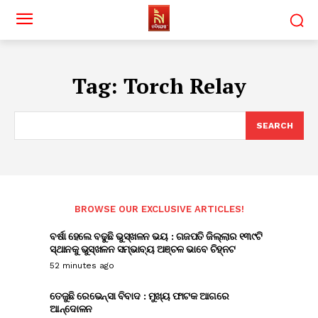
Tag:
Torch Relay
SEARCH
BROWSE OUR EXCLUSIVE ARTICLES!
ବର୍ଷା ହେଲେ ବଢୁଛି ଭୁସ୍ଖଳନ ଭୟ : ଗଜପତି ଜିଲ୍ଲାର ୧୩୯ଟି
ସ୍ଥାନକୁ ଭୁସ୍ଖଳନ ସମ୍ଭାବ୍ୟ ଅଞ୍ଚଳ ଭାବେ ଚିହ୍ନଟ
52 minutes ago
ତେଜୁଛି ରେଭେନ୍ସା ବିବାଦ : ମୁଖ୍ୟ ଫାଟକ ଆଗରେ
ଆନ୍ଦୋଳନ