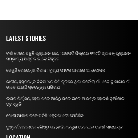
LATEST STORIES
ବର୍ଷା ହେଲେ ବଢୁଛି ଭୁସ୍ଖଳନ ଭୟ : ଗଜପତି ଜିଲ୍ଲାର ୧୩୯ଟି ସ୍ଥାନକୁ ଭୁସ୍ଖଳନ
ସମ୍ଭାବ୍ୟ ଅଞ୍ଚଳ ଭାବେ ଚିହ୍ନଟ
ତେଜୁଛି ରେଭେନ୍ସା ବିବାଦ : ମୁଖ୍ୟ ଫାଟକ ଆଗରେ ଆନ୍ଦୋଳନ
ଜାତୀୟ ହସ୍ତତନ୍ତ ଦିବସ :୪୦ କିମି ଦୂରରେ ଥିବା କର୍ଡୋଲା ଗାଁ ଏବେ ବୁଣାକାର ଗାଁ
ଭାବେ ପାଇଛି ସ୍ବତନ୍ତ୍ର ପରିଚୟ
ଲଗ୍ନ ନିର୍ଣ୍ଣୟ ହେବା ପରେ ଆଜିଠୁ ଘରେ ଘରେ ଆରମ୍ଭ ହୋଇଛି ନୁଆଁଖାଇ
ପ୍ରସ୍ତୁତି
ଖୋଲା ଆକାଶ ତଳେ ପଡିଛି ଏକ୍ସପାଏରୀ ମେଡିସିନ
ଦୁଷ୍କର୍ମ ମାମଲାରେ ବରିଷ୍ଠ ସାମ୍ଵାଦିକ ତରୁଣ ତେଜପାଲ ଦୋଷୀ ସାବ୍ୟସ୍ତ
LOCATION