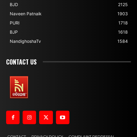
BJD
2125
Naveen Patnaik
1903
PURI
1718
BJP
1618
NandighoshaTv
1584
CONTACT US
CONTACT
PRIVACY POLICY
COMPLAINT REDRESSAL