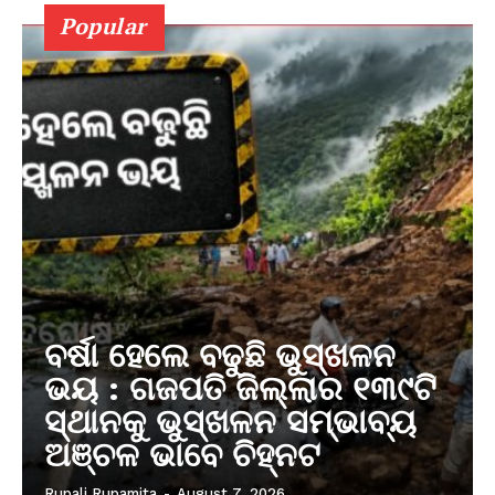
Popular
ବର୍ଷା ହେଲେ ବଢୁଛି ଭୁସ୍ଖଳନ
ଭୟ : ଗଜପତି ଜିଲ୍ଲାର ୧୩୯ଟି
ସ୍ଥାନକୁ ଭୁସ୍ଖଳନ ସମ୍ଭାବ୍ୟ
ଅଞ୍ଚଳ ଭାବେ ଚିହ୍ନଟ
Rupali Rupamita
-
August 7, 2026