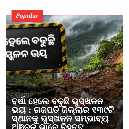
Popular
ବର୍ଷା ହେଲେ ବଢୁଛି ଭୁସ୍ଖଳନ
ଭୟ : ଗଜପତି ଜିଲ୍ଲାର ୧୩୯ଟି
ସ୍ଥାନକୁ ଭୁସ୍ଖଳନ ସମ୍ଭାବ୍ୟ
ଅଞ୍ଚଳ ଭାବେ ଚିହ୍ନଟ