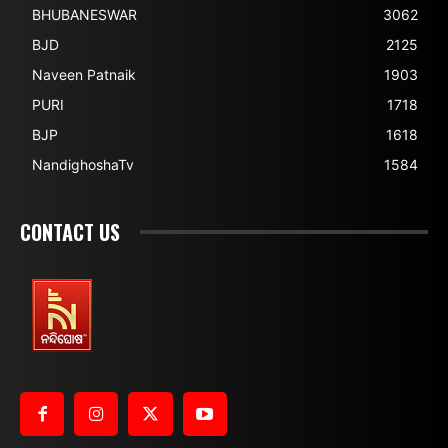
BHUBANESWAR
3062
BJD
2125
Naveen Patnaik
1903
PURI
1718
BJP
1618
NandighoshaTv
1584
CONTACT US