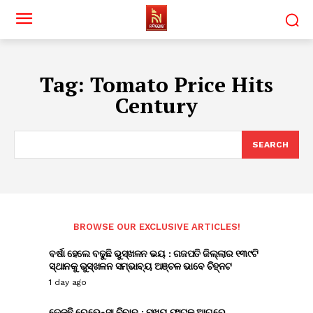
Tag:
Tomato Price Hits
Century
SEARCH
BROWSE OUR EXCLUSIVE ARTICLES!
ବର୍ଷା ହେଲେ ବଢୁଛି ଭୁସ୍ଖଳନ ଭୟ : ଗଜପତି ଜିଲ୍ଲାର ୧୩୯ଟି
ସ୍ଥାନକୁ ଭୁସ୍ଖଳନ ସମ୍ଭାବ୍ୟ ଅଞ୍ଚଳ ଭାବେ ଚିହ୍ନଟ
1 day ago
ତେଜୁଛି ରେଭେନ୍ସା ବିବାଦ : ମୁଖ୍ୟ ଫାଟକ ଆଗରେ