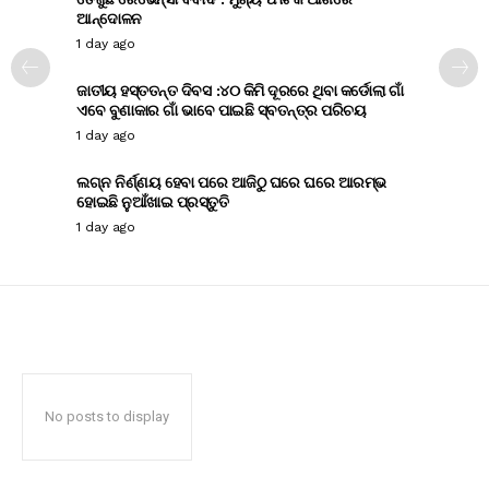
ଆନ୍ଦୋଳନ
1 day ago
ଜାତୀୟ ହସ୍ତତନ୍ତ ଦିବସ :୪୦ କିମି ଦୂରରେ ଥିବା କର୍ଡୋଲା ଗାଁ
ଏବେ ବୁଣାକାର ଗାଁ ଭାବେ ପାଇଛି ସ୍ବତନ୍ତ୍ର ପରିଚୟ
1 day ago
ଲଗ୍ନ ନିର୍ଣ୍ଣୟ ହେବା ପରେ ଆଜିଠୁ ଘରେ ଘରେ ଆରମ୍ଭ
ହୋଇଛି ନୁଆଁଖାଇ ପ୍ରସ୍ତୁତି
1 day ago
No posts to display