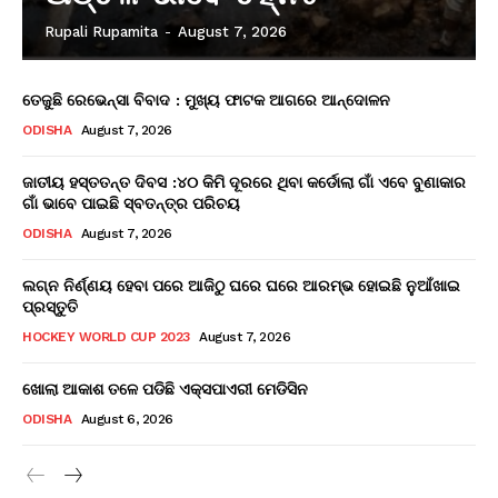
Rupali Rupamita
-
August 7, 2026
ତେଜୁଛି ରେଭେନ୍ସା ବିବାଦ : ମୁଖ୍ୟ ଫାଟକ ଆଗରେ ଆନ୍ଦୋଳନ
ODISHA
August 7, 2026
ଜାତୀୟ ହସ୍ତତନ୍ତ ଦିବସ :୪୦ କିମି ଦୂରରେ ଥିବା କର୍ଡୋଲା ଗାଁ ଏବେ ବୁଣାକାର
ଗାଁ ଭାବେ ପାଇଛି ସ୍ବତନ୍ତ୍ର ପରିଚୟ
ODISHA
August 7, 2026
ଲଗ୍ନ ନିର୍ଣ୍ଣୟ ହେବା ପରେ ଆଜିଠୁ ଘରେ ଘରେ ଆରମ୍ଭ ହୋଇଛି ନୁଆଁଖାଇ
ପ୍ରସ୍ତୁତି
HOCKEY WORLD CUP 2023
August 7, 2026
ଖୋଲା ଆକାଶ ତଳେ ପଡିଛି ଏକ୍ସପାଏରୀ ମେଡିସିନ
ODISHA
August 6, 2026