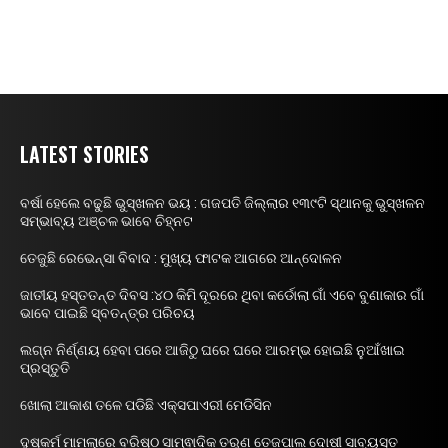
LATEST STORIES
ବର୍ଷା ହେଲେ ବଢୁଛି ଭୁସ୍ଖଳନ ଭୟ : ଗଜପତି ଜିଲ୍ଲାର ୧୩୯ଟି ସ୍ଥାନକୁ ଭୁସ୍ଖଳନ
ସମ୍ଭାବ୍ୟ ଅଞ୍ଚଳ ଭାବେ ଚିହ୍ନଟ
ତେଜୁଛି ରେଭେନ୍ସା ବିବାଦ : ମୁଖ୍ୟ ଫାଟକ ଆଗରେ ଆନ୍ଦୋଳନ
ଜାତୀୟ ହସ୍ତତନ୍ତ ଦିବସ :୪୦ କିମି ଦୂରରେ ଥିବା କର୍ଡୋଲା ଗାଁ ଏବେ ବୁଣାକାର ଗାଁ
ଭାବେ ପାଇଛି ସ୍ବତନ୍ତ୍ର ପରିଚୟ
ଲଗ୍ନ ନିର୍ଣ୍ଣୟ ହେବା ପରେ ଆଜିଠୁ ଘରେ ଘରେ ଆରମ୍ଭ ହୋଇଛି ନୁଆଁଖାଇ
ପ୍ରସ୍ତୁତି
ଖୋଲା ଆକାଶ ତଳେ ପଡିଛି ଏକ୍ସପାଏରୀ ମେଡିସିନ
ଦୁଷ୍କର୍ମ ମାମଲାରେ ବରିଷ୍ଠ ସାମ୍ଵାଦିକ ତରୁଣ ତେଜପାଲ ଦୋଷୀ ସାବ୍ୟସ୍ତ