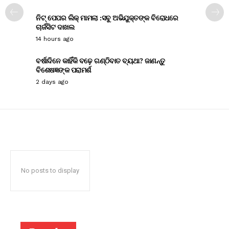
ନିଟ୍ ପେପର ଲିକ୍ ମାମଲା :ସବୁ ଅଭିଯୁକ୍ତଙ୍କ ବିରୋଧରେ
ଚାର୍ଜସିଟ ଦାଖଲ
14 hours ago
ବର୍ଷାଦିନେ କାହିଁକି ବଢ଼େ ଗଣ୍ଠିବାତ ବ୍ୟଥା? ଜାଣନ୍ତୁ
ବିଶେଷଜ୍ଞଙ୍କ ପରାମର୍ଶ
2 days ago
No posts to display