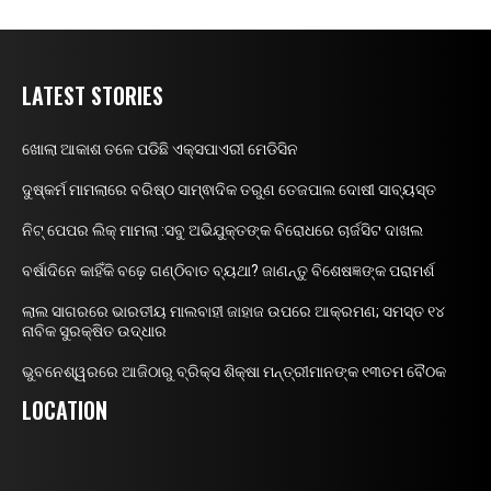
LATEST STORIES
ଖୋଲା ଆକାଶ ତଳେ ପଡିଛି ଏକ୍ସପାଏରୀ ମେଡିସିନ
ଦୁଷ୍କର୍ମ ମାମଲାରେ ବରିଷ୍ଠ ସାମ୍ଵାଦିକ ତରୁଣ ତେଜପାଲ ଦୋଷୀ ସାବ୍ୟସ୍ତ
ନିଟ୍ ପେପର ଲିକ୍ ମାମଲା :ସବୁ ଅଭିଯୁକ୍ତଙ୍କ ବିରୋଧରେ ଚାର୍ଜସିଟ ଦାଖଲ
ବର୍ଷାଦିନେ କାହିଁକି ବଢ଼େ ଗଣ୍ଠିବାତ ବ୍ୟଥା? ଜାଣନ୍ତୁ ବିଶେଷଜ୍ଞଙ୍କ ପରାମର୍ଶ
ଲାଲ ସାଗରରେ ଭାରତୀୟ ମାଲବାହୀ ଜାହାଜ ଉପରେ ଆକ୍ରମଣ; ସମସ୍ତ ୧୪
ନାବିକ ସୁରକ୍ଷିତ ଉଦ୍ଧାର
ଭୁବନେଶ୍ୱରରେ ଆଜିଠାରୁ ବ୍ରିକ୍ସ ଶିକ୍ଷା ମନ୍ତ୍ରୀମାନଙ୍କ ୧୩ତମ ବୈଠକ
LOCATION