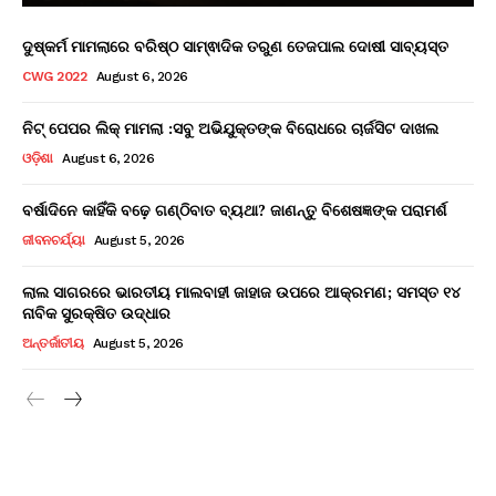
ଦୁଷ୍କର୍ମ ମାମଲାରେ ବରିଷ୍ଠ ସାମ୍ଵାଦିକ ତରୁଣ ତେଜପାଲ ଦୋଷୀ ସାବ୍ୟସ୍ତ
CWG 2022
August 6, 2026
ନିଟ୍ ପେପର ଲିକ୍ ମାମଲା :ସବୁ ଅଭିଯୁକ୍ତଙ୍କ ବିରୋଧରେ ଚାର୍ଜସିଟ ଦାଖଲ
ଓଡ଼ିଶା
August 6, 2026
ବର୍ଷାଦିନେ କାହିଁକି ବଢ଼େ ଗଣ୍ଠିବାତ ବ୍ୟଥା? ଜାଣନ୍ତୁ ବିଶେଷଜ୍ଞଙ୍କ ପରାମର୍ଶ
ଜୀବନଚର୍ଯ୍ୟା
August 5, 2026
ଲାଲ ସାଗରରେ ଭାରତୀୟ ମାଲବାହୀ ଜାହାଜ ଉପରେ ଆକ୍ରମଣ; ସମସ୍ତ ୧୪
ନାବିକ ସୁରକ୍ଷିତ ଉଦ୍ଧାର
ଅନ୍ତର୍ଜାତୀୟ
August 5, 2026