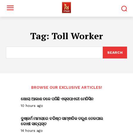
Tag:
Toll Worker
SEARCH
BROWSE OUR EXCLUSIVE ARTICLES!
ଖୋଲା ଆକାଶ ତଳେ ପଡିଛି ଏକ୍ସପାଏରୀ ମେଡିସିନ
10 hours ago
ଦୁଷ୍କର୍ମ ମାମଲାରେ ବରିଷ୍ଠ ସାମ୍ଵାଦିକ ତରୁଣ ତେଜପାଲ
ଦୋଷୀ ସାବ୍ୟସ୍ତ
14 hours ago