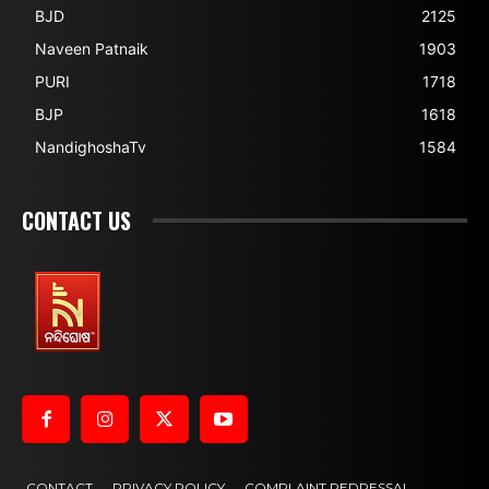
BJD
2125
Naveen Patnaik
1903
PURI
1718
BJP
1618
NandighoshaTv
1584
CONTACT US
CONTACT
PRIVACY POLICY
COMPLAINT REDRESSAL