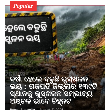
Popular
ବର୍ଷା ହେଲେ ବଢୁଛି ଭୁସ୍ଖଳନ
ଭୟ : ଗଜପତି ଜିଲ୍ଲାର ୧୩୯ଟି
ସ୍ଥାନକୁ ଭୁସ୍ଖଳନ ସମ୍ଭାବ୍ୟ
ଅଞ୍ଚଳ ଭାବେ ଚିହ୍ନଟ
Rupali Rupamita
-
August 7, 2026