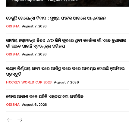
ତେଜୁଛି ରେଭେନ୍ସା ବିବାଦ : ମୁଖ୍ୟ ଫାଟକ ଆଗରେ ଆନ୍ଦୋଳନ
ODISHA
August 7, 2026
ଜାତୀୟ ହସ୍ତତନ୍ତ ଦିବସ :୪୦ କିମି ଦୂରରେ ଥିବା କର୍ଡୋଲା ଗାଁ ଏବେ ବୁଣାକାର
ଗାଁ ଭାବେ ପାଇଛି ସ୍ବତନ୍ତ୍ର ପରିଚୟ
ODISHA
August 7, 2026
ଲଗ୍ନ ନିର୍ଣ୍ଣୟ ହେବା ପରେ ଆଜିଠୁ ଘରେ ଘରେ ଆରମ୍ଭ ହୋଇଛି ନୁଆଁଖାଇ
ପ୍ରସ୍ତୁତି
HOCKEY WORLD CUP 2023
August 7, 2026
ଖୋଲା ଆକାଶ ତଳେ ପଡିଛି ଏକ୍ସପାଏରୀ ମେଡିସିନ
ODISHA
August 6, 2026