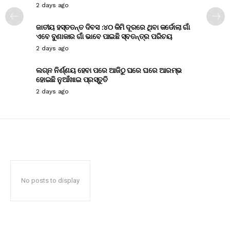
2 days ago
ଜାତୀୟ ହସ୍ତତନ୍ତ ଦିବସ :୪୦ କିମି ଦୂରରେ ଥିବା କର୍ଡୋଲା ଗାଁ
ଏବେ ବୁଣାକାର ଗାଁ ଭାବେ ପାଇଛି ସ୍ବତନ୍ତ୍ର ପରିଚୟ
2 days ago
ଲଗ୍ନ ନିର୍ଣ୍ଣୟ ହେବା ପରେ ଆଜିଠୁ ଘରେ ଘରେ ଆରମ୍ଭ
ହୋଇଛି ନୁଆଁଖାଇ ପ୍ରସ୍ତୁତି
2 days ago
No posts to display