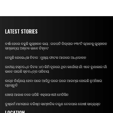
LATEST STORIES
ବର୍ଷା ହେଲେ ବଢୁଛି ଭୁସ୍ଖଳନ ଭୟ : ଗଜପତି ଜିଲ୍ଲାର ୧୩୯ଟି ସ୍ଥାନକୁ ଭୁସ୍ଖଳନ
ସମ୍ଭାବ୍ୟ ଅଞ୍ଚଳ ଭାବେ ଚିହ୍ନଟ
ତେଜୁଛି ରେଭେନ୍ସା ବିବାଦ : ମୁଖ୍ୟ ଫାଟକ ଆଗରେ ଆନ୍ଦୋଳନ
ଜାତୀୟ ହସ୍ତତନ୍ତ ଦିବସ :୪୦ କିମି ଦୂରରେ ଥିବା କର୍ଡୋଲା ଗାଁ ଏବେ ବୁଣାକାର ଗାଁ
ଭାବେ ପାଇଛି ସ୍ବତନ୍ତ୍ର ପରିଚୟ
ଲଗ୍ନ ନିର୍ଣ୍ଣୟ ହେବା ପରେ ଆଜିଠୁ ଘରେ ଘରେ ଆରମ୍ଭ ହୋଇଛି ନୁଆଁଖାଇ
ପ୍ରସ୍ତୁତି
ଖୋଲା ଆକାଶ ତଳେ ପଡିଛି ଏକ୍ସପାଏରୀ ମେଡିସିନ
ଦୁଷ୍କର୍ମ ମାମଲାରେ ବରିଷ୍ଠ ସାମ୍ଵାଦିକ ତରୁଣ ତେଜପାଲ ଦୋଷୀ ସାବ୍ୟସ୍ତ
LOCATION