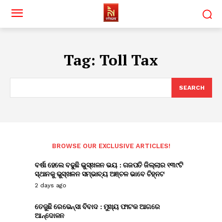
Tag:
Toll Tax
SEARCH
BROWSE OUR EXCLUSIVE ARTICLES!
ବର୍ଷା ହେଲେ ବଢୁଛି ଭୁସ୍ଖଳନ ଭୟ : ଗଜପତି ଜିଲ୍ଲାର ୧୩୯ଟି
ସ୍ଥାନକୁ ଭୁସ୍ଖଳନ ସମ୍ଭାବ୍ୟ ଅଞ୍ଚଳ ଭାବେ ଚିହ୍ନଟ
2 days ago
ତେଜୁଛି ରେଭେନ୍ସା ବିବାଦ : ମୁଖ୍ୟ ଫାଟକ ଆଗରେ
ଆନ୍ଦୋଳନ