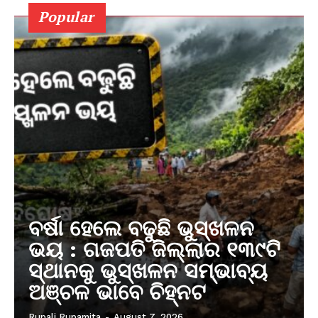
Popular
ବର୍ଷା ହେଲେ ବଢୁଛି ଭୁସ୍ଖଳନ
ଭୟ : ଗଜପତି ଜିଲ୍ଲାର ୧୩୯ଟି
ସ୍ଥାନକୁ ଭୁସ୍ଖଳନ ସମ୍ଭାବ୍ୟ
ଅଞ୍ଚଳ ଭାବେ ଚିହ୍ନଟ
Rupali Rupamita
-
August 7, 2026