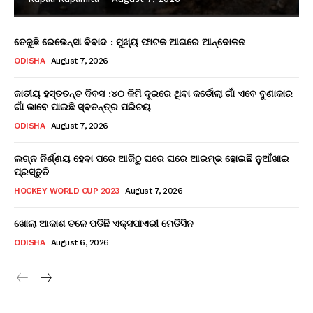
ତେଜୁଛି ରେଭେନ୍ସା ବିବାଦ : ମୁଖ୍ୟ ଫାଟକ ଆଗରେ ଆନ୍ଦୋଳନ
ODISHA
August 7, 2026
ଜାତୀୟ ହସ୍ତତନ୍ତ ଦିବସ :୪୦ କିମି ଦୂରରେ ଥିବା କର୍ଡୋଲା ଗାଁ ଏବେ ବୁଣାକାର
ଗାଁ ଭାବେ ପାଇଛି ସ୍ବତନ୍ତ୍ର ପରିଚୟ
ODISHA
August 7, 2026
ଲଗ୍ନ ନିର୍ଣ୍ଣୟ ହେବା ପରେ ଆଜିଠୁ ଘରେ ଘରେ ଆରମ୍ଭ ହୋଇଛି ନୁଆଁଖାଇ
ପ୍ରସ୍ତୁତି
HOCKEY WORLD CUP 2023
August 7, 2026
ଖୋଲା ଆକାଶ ତଳେ ପଡିଛି ଏକ୍ସପାଏରୀ ମେଡିସିନ
ODISHA
August 6, 2026