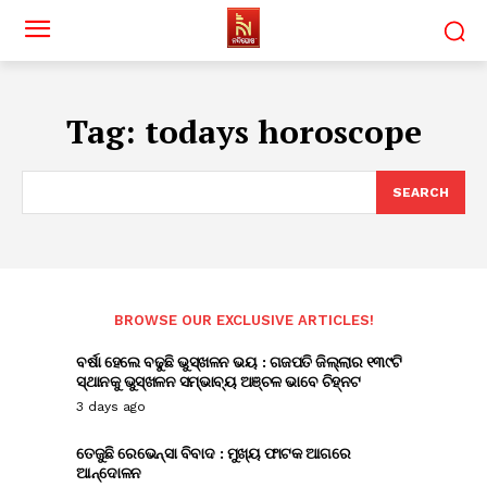
Tag:
todays horoscope
SEARCH
BROWSE OUR EXCLUSIVE ARTICLES!
ବର୍ଷା ହେଲେ ବଢୁଛି ଭୁସ୍ଖଳନ ଭୟ : ଗଜପତି ଜିଲ୍ଲାର ୧୩୯ଟି
ସ୍ଥାନକୁ ଭୁସ୍ଖଳନ ସମ୍ଭାବ୍ୟ ଅଞ୍ଚଳ ଭାବେ ଚିହ୍ନଟ
3 days ago
ତେଜୁଛି ରେଭେନ୍ସା ବିବାଦ : ମୁଖ୍ୟ ଫାଟକ ଆଗରେ
ଆନ୍ଦୋଳନ