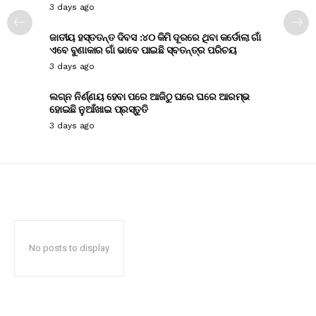
3 days ago
ଜାତୀୟ ହସ୍ତତନ୍ତ ଦିବସ :୪୦ କିମି ଦୂରରେ ଥିବା କର୍ଡୋଲା ଗାଁ
ଏବେ ବୁଣାକାର ଗାଁ ଭାବେ ପାଇଛି ସ୍ବତନ୍ତ୍ର ପରିଚୟ
3 days ago
ଲଗ୍ନ ନିର୍ଣ୍ଣୟ ହେବା ପରେ ଆଜିଠୁ ଘରେ ଘରେ ଆରମ୍ଭ
ହୋଇଛି ନୁଆଁଖାଇ ପ୍ରସ୍ତୁତି
3 days ago
No posts to display