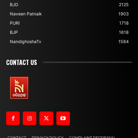
BJD
2125
Naveen Patnaik
1903
PURI
1718
BJP
1618
NandighoshaTv
1584
CONTACT US
CONTACT
PRIVACY POLICY
COMPLAINT REDRESSAL