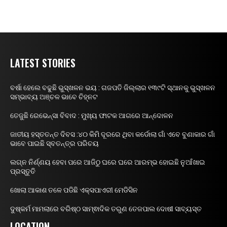
LATEST STORIES
ବର୍ଷା ହେଲେ ବଢୁଛି ଭୁସ୍ଖଳନ ଭୟ : ଗଜପତି ଜିଲ୍ଲାର ୧୩୯ଟି ସ୍ଥାନକୁ ଭୁସ୍ଖଳନ
ସମ୍ଭାବ୍ୟ ଅଞ୍ଚଳ ଭାବେ ଚିହ୍ନଟ
ତେଜୁଛି ରେଭେନ୍ସା ବିବାଦ : ମୁଖ୍ୟ ଫାଟକ ଆଗରେ ଆନ୍ଦୋଳନ
ଜାତୀୟ ହସ୍ତତନ୍ତ ଦିବସ :୪୦ କିମି ଦୂରରେ ଥିବା କର୍ଡୋଲା ଗାଁ ଏବେ ବୁଣାକାର ଗାଁ
ଭାବେ ପାଇଛି ସ୍ବତନ୍ତ୍ର ପରିଚୟ
ଲଗ୍ନ ନିର୍ଣ୍ଣୟ ହେବା ପରେ ଆଜିଠୁ ଘରେ ଘରେ ଆରମ୍ଭ ହୋଇଛି ନୁଆଁଖାଇ
ପ୍ରସ୍ତୁତି
ଖୋଲା ଆକାଶ ତଳେ ପଡିଛି ଏକ୍ସପାଏରୀ ମେଡିସିନ
ଦୁଷ୍କର୍ମ ମାମଲାରେ ବରିଷ୍ଠ ସାମ୍ଵାଦିକ ତରୁଣ ତେଜପାଲ ଦୋଷୀ ସାବ୍ୟସ୍ତ
LOCATION