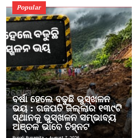
Popular
ବର୍ଷା ହେଲେ ବଢୁଛି ଭୁସ୍ଖଳନ
ଭୟ : ଗଜପତି ଜିଲ୍ଲାର ୧୩୯ଟି
ସ୍ଥାନକୁ ଭୁସ୍ଖଳନ ସମ୍ଭାବ୍ୟ
ଅଞ୍ଚଳ ଭାବେ ଚିହ୍ନଟ
Rupali Rupamita
-
August 7, 2026