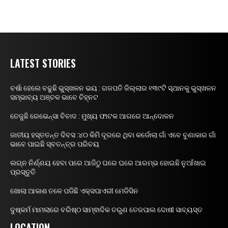
LATEST STORIES
ବର୍ଷା ହେଲେ ବଢୁଛି ଭୁସ୍ଖଳନ ଭୟ : ଗଜପତି ଜିଲ୍ଲାର ୧୩୯ଟି ସ୍ଥାନକୁ ଭୁସ୍ଖଳନ
ସମ୍ଭାବ୍ୟ ଅଞ୍ଚଳ ଭାବେ ଚିହ୍ନଟ
ତେଜୁଛି ରେଭେନ୍ସା ବିବାଦ : ମୁଖ୍ୟ ଫାଟକ ଆଗରେ ଆନ୍ଦୋଳନ
ଜାତୀୟ ହସ୍ତତନ୍ତ ଦିବସ :୪୦ କିମି ଦୂରରେ ଥିବା କର୍ଡୋଲା ଗାଁ ଏବେ ବୁଣାକାର ଗାଁ
ଭାବେ ପାଇଛି ସ୍ବତନ୍ତ୍ର ପରିଚୟ
ଲଗ୍ନ ନିର୍ଣ୍ଣୟ ହେବା ପରେ ଆଜିଠୁ ଘରେ ଘରେ ଆରମ୍ଭ ହୋଇଛି ନୁଆଁଖାଇ
ପ୍ରସ୍ତୁତି
ଖୋଲା ଆକାଶ ତଳେ ପଡିଛି ଏକ୍ସପାଏରୀ ମେଡିସିନ
ଦୁଷ୍କର୍ମ ମାମଲାରେ ବରିଷ୍ଠ ସାମ୍ଵାଦିକ ତରୁଣ ତେଜପାଲ ଦୋଷୀ ସାବ୍ୟସ୍ତ
LOCATION