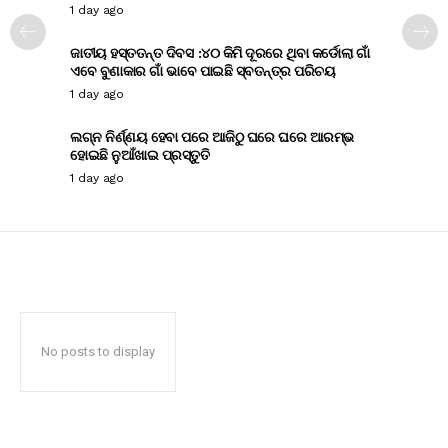
1 day ago
ଜାତୀୟ ହସ୍ତତନ୍ତ ଦିବସ :୪୦ କିମି ଦୂରରେ ଥିବା କର୍ଡୋଲା ଗାଁ
ଏବେ ବୁଣାକାର ଗାଁ ଭାବେ ପାଇଛି ସ୍ବତନ୍ତ୍ର ପରିଚୟ
1 day ago
ଲଗ୍ନ ନିର୍ଣ୍ଣୟ ହେବା ପରେ ଆଜିଠୁ ଘରେ ଘରେ ଆରମ୍ଭ
ହୋଇଛି ନୁଆଁଖାଇ ପ୍ରସ୍ତୁତି
1 day ago
No posts to display