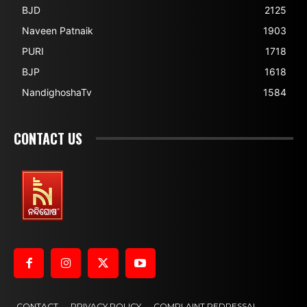
BJD
2125
Naveen Patnaik
1903
PURI
1718
BJP
1618
NandighoshaTv
1584
CONTACT US
CONTACT
PRIVACY POLICY
COMPLAINT REDRESSAL