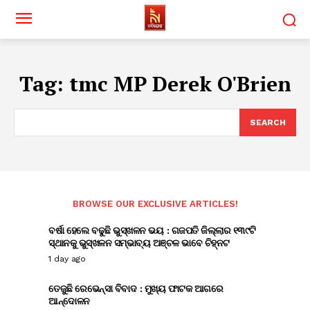
Tag:
tmc MP Derek O'Brien
SEARCH
BROWSE OUR EXCLUSIVE ARTICLES!
ବର୍ଷା ହେଲେ ବଢୁଛି ଭୁସ୍ଖଳନ ଭୟ : ଗଜପତି ଜିଲ୍ଲାର ୧୩୯ଟି
ସ୍ଥାନକୁ ଭୁସ୍ଖଳନ ସମ୍ଭାବ୍ୟ ଅଞ୍ଚଳ ଭାବେ ଚିହ୍ନଟ
1 day ago
ତେଜୁଛି ରେଭେନ୍ସା ବିବାଦ : ମୁଖ୍ୟ ଫାଟକ ଆଗରେ
ଆନ୍ଦୋଳନ