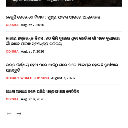
ତେଜୁଛି ରେଭେନ୍ସା ବିବାଦ : ମୁଖ୍ୟ ଫାଟକ ଆଗରେ ଆନ୍ଦୋଳନ
ODISHA
August 7, 2026
ଜାତୀୟ ହସ୍ତତନ୍ତ ଦିବସ :୪୦ କିମି ଦୂରରେ ଥିବା କର୍ଡୋଲା ଗାଁ ଏବେ ବୁଣାକାର
ଗାଁ ଭାବେ ପାଇଛି ସ୍ବତନ୍ତ୍ର ପରିଚୟ
ODISHA
August 7, 2026
ଲଗ୍ନ ନିର୍ଣ୍ଣୟ ହେବା ପରେ ଆଜିଠୁ ଘରେ ଘରେ ଆରମ୍ଭ ହୋଇଛି ନୁଆଁଖାଇ
ପ୍ରସ୍ତୁତି
HOCKEY WORLD CUP 2023
August 7, 2026
ଖୋଲା ଆକାଶ ତଳେ ପଡିଛି ଏକ୍ସପାଏରୀ ମେଡିସିନ
ODISHA
August 6, 2026