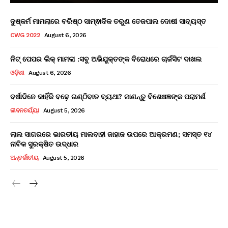
ଦୁଷ୍କର୍ମ ମାମଲାରେ ବରିଷ୍ଠ ସାମ୍ଵାଦିକ ତରୁଣ ତେଜପାଲ ଦୋଷୀ ସାବ୍ୟସ୍ତ
CWG 2022
August 6, 2026
ନିଟ୍ ପେପର ଲିକ୍ ମାମଲା :ସବୁ ଅଭିଯୁକ୍ତଙ୍କ ବିରୋଧରେ ଚାର୍ଜସିଟ ଦାଖଲ
ଓଡ଼ିଶା
August 6, 2026
ବର୍ଷାଦିନେ କାହିଁକି ବଢ଼େ ଗଣ୍ଠିବାତ ବ୍ୟଥା? ଜାଣନ୍ତୁ ବିଶେଷଜ୍ଞଙ୍କ ପରାମର୍ଶ
ଜୀବନଚର୍ଯ୍ୟା
August 5, 2026
ଲାଲ ସାଗରରେ ଭାରତୀୟ ମାଲବାହୀ ଜାହାଜ ଉପରେ ଆକ୍ରମଣ; ସମସ୍ତ ୧୪
ନାବିକ ସୁରକ୍ଷିତ ଉଦ୍ଧାର
ଅନ୍ତର୍ଜାତୀୟ
August 5, 2026