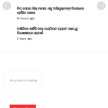
ନିଟ୍ ପେପର ଲିକ୍ ମାମଲା :ସବୁ ଅଭିଯୁକ୍ତଙ୍କ ବିରୋଧରେ
ଚାର୍ଜସିଟ ଦାଖଲ
15 hours ago
ବର୍ଷାଦିନେ କାହିଁକି ବଢ଼େ ଗଣ୍ଠିବାତ ବ୍ୟଥା? ଜାଣନ୍ତୁ
ବିଶେଷଜ୍ଞଙ୍କ ପରାମର୍ଶ
2 days ago
No posts to display