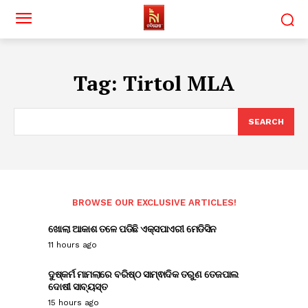
Tag:
Tirtol MLA
SEARCH
BROWSE OUR EXCLUSIVE ARTICLES!
ଖୋଲା ଆକାଶ ତଳେ ପଡିଛି ଏକ୍ସପାଏରୀ ମେଡିସିନ
11 hours ago
ଦୁଷ୍କର୍ମ ମାମଲାରେ ବରିଷ୍ଠ ସାମ୍ଵାଦିକ ତରୁଣ ତେଜପାଲ
ଦୋଷୀ ସାବ୍ୟସ୍ତ
15 hours ago