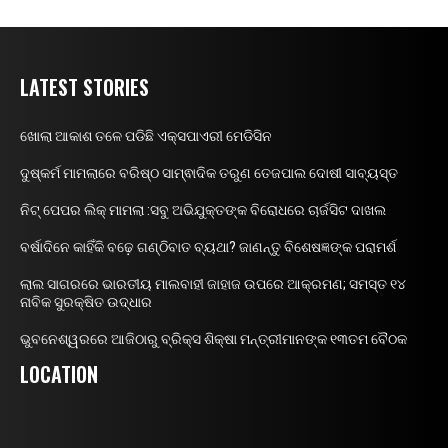
LATEST STORIES
ଖୋଲା ଆକାଶ ତଳେ ପଡିଛି ଏକ୍ସପାଏରୀ ମେଡିସିନ
ଦୁଷ୍କର୍ମ ମାମଲାରେ ବରିଷ୍ଠ ସାମ୍ଵାଦିକ ତରୁଣ ତେଜପାଲ ଦୋଷୀ ସାବ୍ୟସ୍ତ
ନିଟ୍ ପେପର ଲିକ୍ ମାମଲା :ସବୁ ଅଭିଯୁକ୍ତଙ୍କ ବିରୋଧରେ ଚାର୍ଜସିଟ ଦାଖଲ
ବର୍ଷାଦିନେ କାହିଁକି ବଢ଼େ ଗଣ୍ଠିବାତ ବ୍ୟଥା? ଜାଣନ୍ତୁ ବିଶେଷଜ୍ଞଙ୍କ ପରାମର୍ଶ
ଲାଲ ସାଗରରେ ଭାରତୀୟ ମାଲବାହୀ ଜାହାଜ ଉପରେ ଆକ୍ରମଣ; ସମସ୍ତ ୧୪
ନାବିକ ସୁରକ୍ଷିତ ଉଦ୍ଧାର
ଭୁବନେଶ୍ୱରରେ ଆଜିଠାରୁ ବ୍ରିକ୍ସ ଶିକ୍ଷା ମନ୍ତ୍ରୀମାନଙ୍କ ୧୩ତମ ବୈଠକ
LOCATION