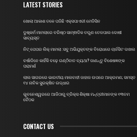
LATEST STORIES
ଖୋଲା ଆକାଶ ତଳେ ପଡିଛି ଏକ୍ସପାଏରୀ ମେଡିସିନ
ଦୁଷ୍କର୍ମ ମାମଲାରେ ବରିଷ୍ଠ ସାମ୍ଵାଦିକ ତରୁଣ ତେଜପାଲ ଦୋଷୀ
ସାବ୍ୟସ୍ତ
ନିଟ୍ ପେପର ଲିକ୍ ମାମଲା :ସବୁ ଅଭିଯୁକ୍ତଙ୍କ ବିରୋଧରେ ଚାର୍ଜସିଟ ଦାଖଲ
ବର୍ଷାଦିନେ କାହିଁକି ବଢ଼େ ଗଣ୍ଠିବାତ ବ୍ୟଥା? ଜାଣନ୍ତୁ ବିଶେଷଜ୍ଞଙ୍କ
ପରାମର୍ଶ
ଲାଲ ସାଗରରେ ଭାରତୀୟ ମାଲବାହୀ ଜାହାଜ ଉପରେ ଆକ୍ରମଣ; ସମସ୍ତ
୧୪ ନାବିକ ସୁରକ୍ଷିତ ଉଦ୍ଧାର
ଭୁବନେଶ୍ୱରରେ ଆଜିଠାରୁ ବ୍ରିକ୍ସ ଶିକ୍ଷା ମନ୍ତ୍ରୀମାନଙ୍କ ୧୩ତମ
ବୈଠକ
CONTACT US