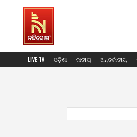
LIVE TV
ଓଡ଼ିଶା
ଜାତୀୟ
ଅନ୍ତର୍ଜାତୀୟ