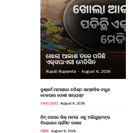
ଖୋଲା ଆକାଶ ତଳେ ପଡିଛି
ଏକ୍ସପାଏରୀ ମେଡିସିନ
Rupali Rupamita
-
August 6, 2026
ଦୁଷ୍କର୍ମ ମାମଲାରେ ବରିଷ୍ଠ ସାମ୍ଵାଦିକ ତରୁଣ
ତେଜପାଲ ଦୋଷୀ ସାବ୍ୟସ୍ତ
CWG 2022
August 6, 2026
ନିଟ୍ ପେପର ଲିକ୍ ମାମଲା :ସବୁ ଅଭିଯୁକ୍ତଙ୍କ
ବିରୋଧରେ ଚାର୍ଜସିଟ ଦାଖଲ
ଓଡ଼ିଶା
August 6, 2026