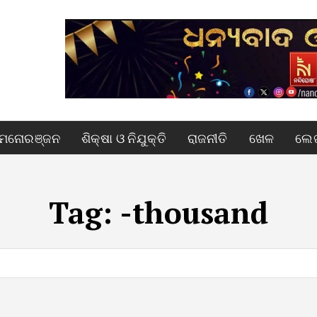
ମନୋରଞ୍ଜନ
ଶିକ୍ଷା ଓ ନିଯୁକ୍ତି
ରାଜନୀତି
ଖେଳ
ଲେଖ
Tag:
-thousand