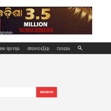
କ ସ୍ତମ୍ଭ
ଜୀବନଚର୍ଯ୍ୟା
ଅପରାଧ
SEARCH