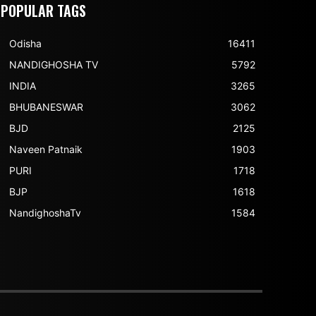
POPULAR TAGS
Odisha
16411
NANDIGHOSHA TV
5792
INDIA
3265
BHUBANESWAR
3062
BJD
2125
Naveen Patnaik
1903
PURI
1718
BJP
1618
NandighoshaTv
1584