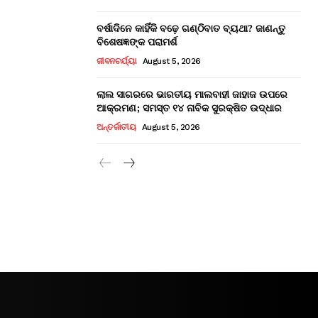
ବର୍ଷାଦିନେ କାହିଁକି ବଢ଼େ ଗଣ୍ଠିବାତ ବ୍ୟଥା? ଜାଣନ୍ତୁ
ବିଶେଷଜ୍ଞଙ୍କ ପରାମର୍ଶ
ଜୀବନଚର୍ଯ୍ୟା
August 5, 2026
ଲାଲ ସାଗରରେ ଭାରତୀୟ ମାଲବାହୀ ଜାହାଜ ଉପରେ
ଆକ୍ରମଣ; ସମସ୍ତ ୧୪ ନାବିକ ସୁରକ୍ଷିତ ଉଦ୍ଧାର
ଅନ୍ତର୍ଜାତୀୟ
August 5, 2026