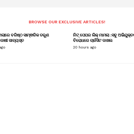
BROWSE OUR EXCLUSIVE ARTICLES!
ାମଲାରେ ବରିଷ୍ଠ ସାମ୍ଵାଦିକ ତରୁଣ
ନିଟ୍ ପେପର ଲିକ୍ ମାମଲା :ସବୁ ଅଭିଯୁକ୍ତ
ୋଷୀ ସାବ୍ୟସ୍ତ
ବିରୋଧରେ ଚାର୍ଜସିଟ ଦାଖଲ
ago
20 hours ago