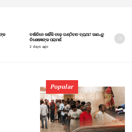
ଙ୍କ
ବର୍ଷାଦିନେ କାହିଁକି ବଢ଼େ ଗଣ୍ଠିବାତ ବ୍ୟଥା? ଜାଣନ୍ତୁ
ବିଶେଷଜ୍ଞଙ୍କ ପରାମର୍ଶ
2 days ago
Popular