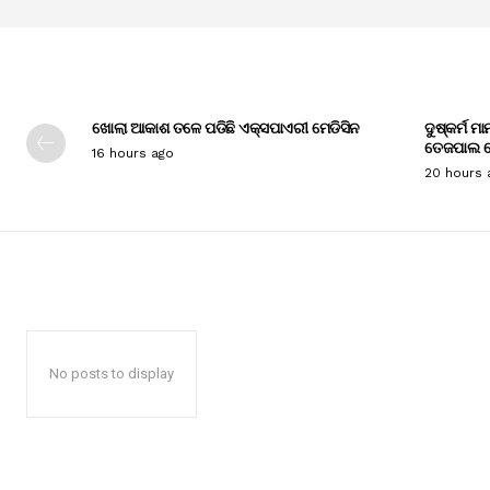
ଖୋଲା ଆକାଶ ତଳେ ପଡିଛି ଏକ୍ସପାଏରୀ ମେଡିସିନ
ଦୁଷ୍କର୍ମ ମ
ତେଜପାଲ ଦ
16 hours ago
20 hours 
No posts to display