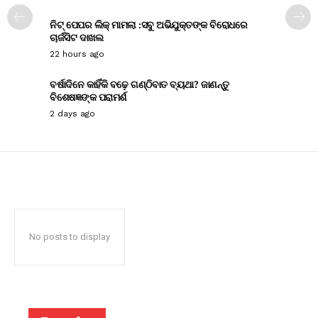
ନିଟ୍ ପେପର ଲିକ୍ ମାମଲା :ସବୁ ଅଭିଯୁକ୍ତଙ୍କ ବିରୋଧରେ
ଚାର୍ଜସିଟ ଦାଖଲ
22 hours ago
ବର୍ଷାଦିନେ କାହିଁକି ବଢ଼େ ଗଣ୍ଠିବାତ ବ୍ୟଥା? ଜାଣନ୍ତୁ
ବିଶେଷଜ୍ଞଙ୍କ ପରାମର୍ଶ
2 days ago
No posts to display