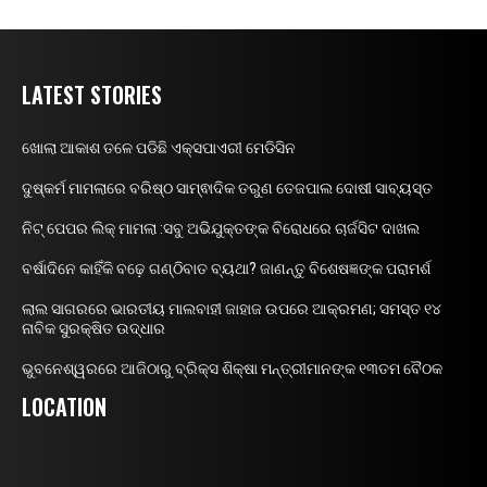
LATEST STORIES
ଖୋଲା ଆକାଶ ତଳେ ପଡିଛି ଏକ୍ସପାଏରୀ ମେଡିସିନ
ଦୁଷ୍କର୍ମ ମାମଲାରେ ବରିଷ୍ଠ ସାମ୍ଵାଦିକ ତରୁଣ ତେଜପାଲ ଦୋଷୀ ସାବ୍ୟସ୍ତ
ନିଟ୍ ପେପର ଲିକ୍ ମାମଲା :ସବୁ ଅଭିଯୁକ୍ତଙ୍କ ବିରୋଧରେ ଚାର୍ଜସିଟ ଦାଖଲ
ବର୍ଷାଦିନେ କାହିଁକି ବଢ଼େ ଗଣ୍ଠିବାତ ବ୍ୟଥା? ଜାଣନ୍ତୁ ବିଶେଷଜ୍ଞଙ୍କ ପରାମର୍ଶ
ଲାଲ ସାଗରରେ ଭାରତୀୟ ମାଲବାହୀ ଜାହାଜ ଉପରେ ଆକ୍ରମଣ; ସମସ୍ତ ୧୪
ନାବିକ ସୁରକ୍ଷିତ ଉଦ୍ଧାର
ଭୁବନେଶ୍ୱରରେ ଆଜିଠାରୁ ବ୍ରିକ୍ସ ଶିକ୍ଷା ମନ୍ତ୍ରୀମାନଙ୍କ ୧୩ତମ ବୈଠକ
LOCATION