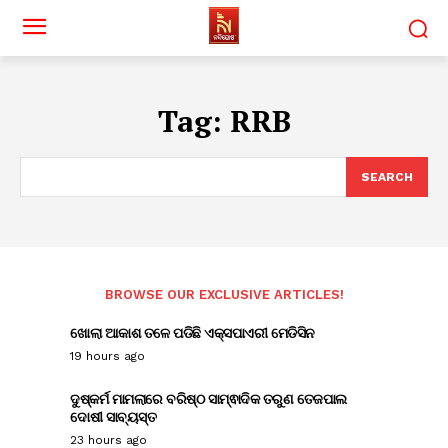
Tag:
RRB
SEARCH
BROWSE OUR EXCLUSIVE ARTICLES!
ଖୋଲା ଆକାଶ ତଳେ ପଡିଛି ଏକ୍ସପାଏରୀ ମେଡିସିନ
19 hours ago
ଦୁଷ୍କର୍ମ ମାମଲାରେ ବରିଷ୍ଠ ସାମ୍ଵାଦିକ ତରୁଣ ତେଜପାଲ
ଦୋଷୀ ସାବ୍ୟସ୍ତ
23 hours ago