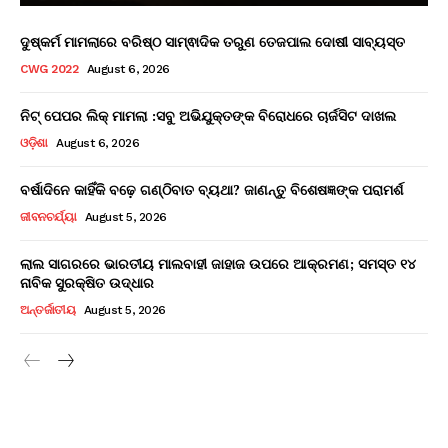
ଦୁଷ୍କର୍ମ ମାମଲାରେ ବରିଷ୍ଠ ସାମ୍ଵାଦିକ ତରୁଣ ତେଜପାଲ ଦୋଷୀ ସାବ୍ୟସ୍ତ
CWG 2022
August 6, 2026
ନିଟ୍ ପେପର ଲିକ୍ ମାମଲା :ସବୁ ଅଭିଯୁକ୍ତଙ୍କ ବିରୋଧରେ ଚାର୍ଜସିଟ ଦାଖଲ
ଓଡ଼ିଶା
August 6, 2026
ବର୍ଷାଦିନେ କାହିଁକି ବଢ଼େ ଗଣ୍ଠିବାତ ବ୍ୟଥା? ଜାଣନ୍ତୁ ବିଶେଷଜ୍ଞଙ୍କ ପରାମର୍ଶ
ଜୀବନଚର୍ଯ୍ୟା
August 5, 2026
ଲାଲ ସାଗରରେ ଭାରତୀୟ ମାଲବାହୀ ଜାହାଜ ଉପରେ ଆକ୍ରମଣ; ସମସ୍ତ ୧୪
ନାବିକ ସୁରକ୍ଷିତ ଉଦ୍ଧାର
ଅନ୍ତର୍ଜାତୀୟ
August 5, 2026