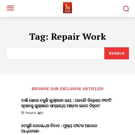
Tag:
Repair Work
SEARCH
BROWSE OUR EXCLUSIVE ARTICLES!
ବର୍ଷା ହେଲେ ବଢୁଛି ଭୁସ୍ଖଳନ ଭୟ : ଗଜପତି ଜିଲ୍ଲାର ୧୩୯ଟି
ସ୍ଥାନକୁ ଭୁସ୍ଖଳନ ସମ୍ଭାବ୍ୟ ଅଞ୍ଚଳ ଭାବେ ଚିହ୍ନଟ
15 hours ago
ତେଜୁଛି ରେଭେନ୍ସା ବିବାଦ : ମୁଖ୍ୟ ଫାଟକ ଆଗରେ
ଆନ୍ଦୋଳନ