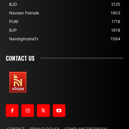
BJD
2125
Naveen Patnaik
1903
PURI
1718
BJP
1618
NandighoshaTv
1584
CONTACT US
CONTACT
PRIVACY POLICY
COMPLAINT REDRESSAL