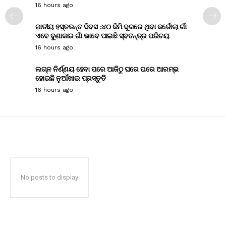
16 hours ago
ଜାତୀୟ ହସ୍ତତନ୍ତ ଦିବସ :୪୦ କିମି ଦୂରରେ ଥିବା କର୍ଡୋଲା ଗାଁ
ଏବେ ବୁଣାକାର ଗାଁ ଭାବେ ପାଇଛି ସ୍ବତନ୍ତ୍ର ପରିଚୟ
16 hours ago
ଲଗ୍ନ ନିର୍ଣ୍ଣୟ ହେବା ପରେ ଆଜିଠୁ ଘରେ ଘରେ ଆରମ୍ଭ
ହୋଇଛି ନୁଆଁଖାଇ ପ୍ରସ୍ତୁତି
16 hours ago
No posts to display