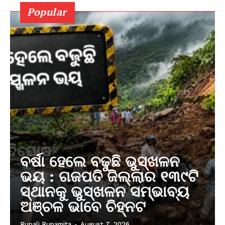
Popular
ବର୍ଷା ହେଲେ ବଢୁଛି ଭୁସ୍ଖଳନ
ଭୟ : ଗଜପତି ଜିଲ୍ଲାର ୧୩୯ଟି
ସ୍ଥାନକୁ ଭୁସ୍ଖଳନ ସମ୍ଭାବ୍ୟ
ଅଞ୍ଚଳ ଭାବେ ଚିହ୍ନଟ
Rupali Rupamita
-
August 7, 2026