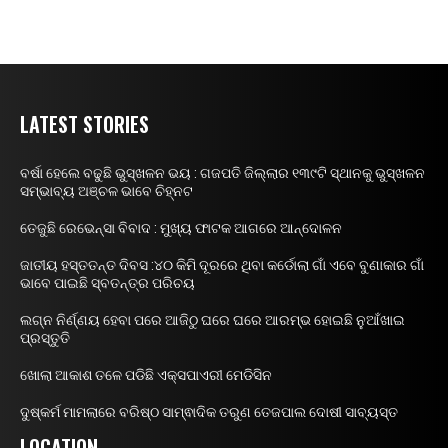
LATEST STORIES
ବର୍ଷା ହେଲେ ବଢୁଛି ଭୁସ୍ଖଳନ ଭୟ : ଗଜପତି ଜିଲ୍ଲାର ୧୩୯ଟି ସ୍ଥାନକୁ ଭୁସ୍ଖଳନ
ସମ୍ଭାବ୍ୟ ଅଞ୍ଚଳ ଭାବେ ଚିହ୍ନଟ
ତେଜୁଛି ରେଭେନ୍ସା ବିବାଦ : ମୁଖ୍ୟ ଫାଟକ ଆଗରେ ଆନ୍ଦୋଳନ
ଜାତୀୟ ହସ୍ତତନ୍ତ ଦିବସ :୪୦ କିମି ଦୂରରେ ଥିବା କର୍ଡୋଲା ଗାଁ ଏବେ ବୁଣାକାର ଗାଁ
ଭାବେ ପାଇଛି ସ୍ବତନ୍ତ୍ର ପରିଚୟ
ଲଗ୍ନ ନିର୍ଣ୍ଣୟ ହେବା ପରେ ଆଜିଠୁ ଘରେ ଘରେ ଆରମ୍ଭ ହୋଇଛି ନୁଆଁଖାଇ
ପ୍ରସ୍ତୁତି
ଖୋଲା ଆକାଶ ତଳେ ପଡିଛି ଏକ୍ସପାଏରୀ ମେଡିସିନ
ଦୁଷ୍କର୍ମ ମାମଲାରେ ବରିଷ୍ଠ ସାମ୍ଵାଦିକ ତରୁଣ ତେଜପାଲ ଦୋଷୀ ସାବ୍ୟସ୍ତ
LOCATION