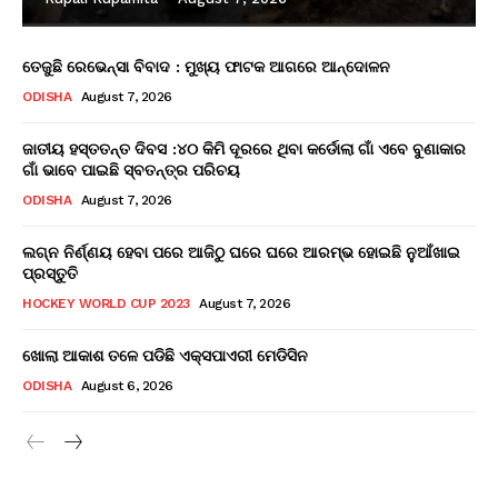
ତେଜୁଛି ରେଭେନ୍ସା ବିବାଦ : ମୁଖ୍ୟ ଫାଟକ ଆଗରେ ଆନ୍ଦୋଳନ
ODISHA
August 7, 2026
ଜାତୀୟ ହସ୍ତତନ୍ତ ଦିବସ :୪୦ କିମି ଦୂରରେ ଥିବା କର୍ଡୋଲା ଗାଁ ଏବେ ବୁଣାକାର
ଗାଁ ଭାବେ ପାଇଛି ସ୍ବତନ୍ତ୍ର ପରିଚୟ
ODISHA
August 7, 2026
ଲଗ୍ନ ନିର୍ଣ୍ଣୟ ହେବା ପରେ ଆଜିଠୁ ଘରେ ଘରେ ଆରମ୍ଭ ହୋଇଛି ନୁଆଁଖାଇ
ପ୍ରସ୍ତୁତି
HOCKEY WORLD CUP 2023
August 7, 2026
ଖୋଲା ଆକାଶ ତଳେ ପଡିଛି ଏକ୍ସପାଏରୀ ମେଡିସିନ
ODISHA
August 6, 2026