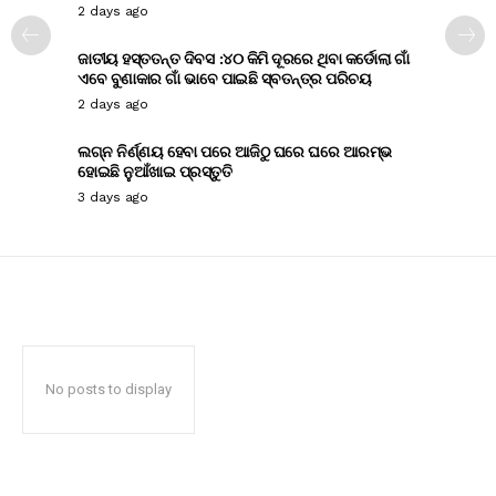
2 days ago
ଜାତୀୟ ହସ୍ତତନ୍ତ ଦିବସ :୪୦ କିମି ଦୂରରେ ଥିବା କର୍ଡୋଲା ଗାଁ
ଏବେ ବୁଣାକାର ଗାଁ ଭାବେ ପାଇଛି ସ୍ବତନ୍ତ୍ର ପରିଚୟ
2 days ago
ଲଗ୍ନ ନିର୍ଣ୍ଣୟ ହେବା ପରେ ଆଜିଠୁ ଘରେ ଘରେ ଆରମ୍ଭ
ହୋଇଛି ନୁଆଁଖାଇ ପ୍ରସ୍ତୁତି
3 days ago
No posts to display