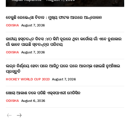
ତେଜୁଛି ରେଭେନ୍ସା ବିବାଦ : ମୁଖ୍ୟ ଫାଟକ ଆଗରେ ଆନ୍ଦୋଳନ
ODISHA
August 7, 2026
ଜାତୀୟ ହସ୍ତତନ୍ତ ଦିବସ :୪୦ କିମି ଦୂରରେ ଥିବା କର୍ଡୋଲା ଗାଁ ଏବେ ବୁଣାକାର
ଗାଁ ଭାବେ ପାଇଛି ସ୍ବତନ୍ତ୍ର ପରିଚୟ
ODISHA
August 7, 2026
ଲଗ୍ନ ନିର୍ଣ୍ଣୟ ହେବା ପରେ ଆଜିଠୁ ଘରେ ଘରେ ଆରମ୍ଭ ହୋଇଛି ନୁଆଁଖାଇ
ପ୍ରସ୍ତୁତି
HOCKEY WORLD CUP 2023
August 7, 2026
ଖୋଲା ଆକାଶ ତଳେ ପଡିଛି ଏକ୍ସପାଏରୀ ମେଡିସିନ
ODISHA
August 6, 2026