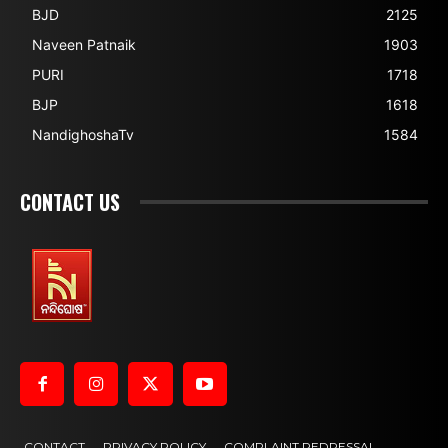
BJD
2125
Naveen Patnaik
1903
PURI
1718
BJP
1618
NandighoshaTv
1584
CONTACT US
CONTACT
PRIVACY POLICY
COMPLAINT REDRESSAL