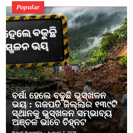
Popular
ବର୍ଷା ହେଲେ ବଢୁଛି ଭୁସ୍ଖଳନ
ଭୟ : ଗଜପତି ଜିଲ୍ଲାର ୧୩୯ଟି
ସ୍ଥାନକୁ ଭୁସ୍ଖଳନ ସମ୍ଭାବ୍ୟ
ଅଞ୍ଚଳ ଭାବେ ଚିହ୍ନଟ
Rupali Rupamita
-
August 7, 2026