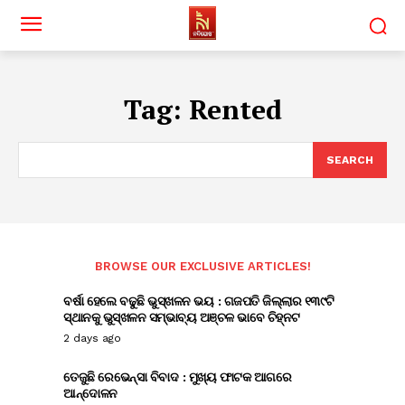
Tag:
Rented
SEARCH
BROWSE OUR EXCLUSIVE ARTICLES!
ବର୍ଷା ହେଲେ ବଢୁଛି ଭୁସ୍ଖଳନ ଭୟ : ଗଜପତି ଜିଲ୍ଲାର ୧୩୯ଟି
ସ୍ଥାନକୁ ଭୁସ୍ଖଳନ ସମ୍ଭାବ୍ୟ ଅଞ୍ଚଳ ଭାବେ ଚିହ୍ନଟ
2 days ago
ତେଜୁଛି ରେଭେନ୍ସା ବିବାଦ : ମୁଖ୍ୟ ଫାଟକ ଆଗରେ
ଆନ୍ଦୋଳନ