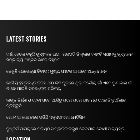
LATEST STORIES
ବର୍ଷା ହେଲେ ବଢୁଛି ଭୁସ୍ଖଳନ ଭୟ : ଗଜପତି ଜିଲ୍ଲାର ୧୩୯ଟି ସ୍ଥାନକୁ ଭୁସ୍ଖଳନ
ସମ୍ଭାବ୍ୟ ଅଞ୍ଚଳ ଭାବେ ଚିହ୍ନଟ
ତେଜୁଛି ରେଭେନ୍ସା ବିବାଦ : ମୁଖ୍ୟ ଫାଟକ ଆଗରେ ଆନ୍ଦୋଳନ
ଜାତୀୟ ହସ୍ତତନ୍ତ ଦିବସ :୪୦ କିମି ଦୂରରେ ଥିବା କର୍ଡୋଲା ଗାଁ ଏବେ ବୁଣାକାର ଗାଁ
ଭାବେ ପାଇଛି ସ୍ବତନ୍ତ୍ର ପରିଚୟ
ଲଗ୍ନ ନିର୍ଣ୍ଣୟ ହେବା ପରେ ଆଜିଠୁ ଘରେ ଘରେ ଆରମ୍ଭ ହୋଇଛି ନୁଆଁଖାଇ
ପ୍ରସ୍ତୁତି
ଖୋଲା ଆକାଶ ତଳେ ପଡିଛି ଏକ୍ସପାଏରୀ ମେଡିସିନ
ଦୁଷ୍କର୍ମ ମାମଲାରେ ବରିଷ୍ଠ ସାମ୍ଵାଦିକ ତରୁଣ ତେଜପାଲ ଦୋଷୀ ସାବ୍ୟସ୍ତ
LOCATION