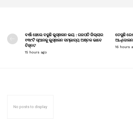
ବର୍ଷା ହେଲେ ବଢୁଛି ଭୁସ୍ଖଳନ ଭୟ : ଗଜପତି ଜିଲ୍ଲାର
ତେଜୁଛି ରେ
୧୩୯ଟି ସ୍ଥାନକୁ ଭୁସ୍ଖଳନ ସମ୍ଭାବ୍ୟ ଅଞ୍ଚଳ ଭାବେ
ଆନ୍ଦୋଳନ
ଚିହ୍ନଟ
16 hours 
15 hours ago
No posts to display