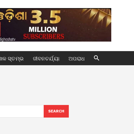
କ ସ୍ତମ୍ଭ
ଜୀବନଚର୍ଯ୍ୟା
ଅପରାଧ
SEARCH