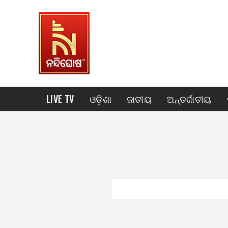
LIVE TV
ଓଡ଼ିଶା
ଜାତୀୟ
ଅନ୍ତର୍ଜାତୀୟ