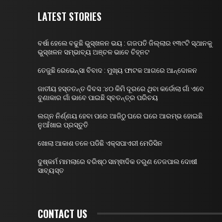
LATEST STORIES
ବର୍ଷା ହେଲେ ବଢୁଛି ଭୁସ୍ଖଳନ ଭୟ : ଗଜପତି ଜିଲ୍ଲାର ୧୩୯ଟି ସ୍ଥାନକୁ
ଭୁସ୍ଖଳନ ସମ୍ଭାବ୍ୟ ଅଞ୍ଚଳ ଭାବେ ଚିହ୍ନଟ
ତେଜୁଛି ରେଭେନ୍ସା ବିବାଦ : ମୁଖ୍ୟ ଫାଟକ ଆଗରେ ଆନ୍ଦୋଳନ
ଜାତୀୟ ହସ୍ତତନ୍ତ ଦିବସ :୪୦ କିମି ଦୂରରେ ଥିବା କର୍ଡୋଲା ଗାଁ ଏବେ
ବୁଣାକାର ଗାଁ ଭାବେ ପାଇଛି ସ୍ବତନ୍ତ୍ର ପରିଚୟ
ଲଗ୍ନ ନିର୍ଣ୍ଣୟ ହେବା ପରେ ଆଜିଠୁ ଘରେ ଘରେ ଆରମ୍ଭ ହୋଇଛି
ନୁଆଁଖାଇ ପ୍ରସ୍ତୁତି
ଖୋଲା ଆକାଶ ତଳେ ପଡିଛି ଏକ୍ସପାଏରୀ ମେଡିସିନ
ଦୁଷ୍କର୍ମ ମାମଲାରେ ବରିଷ୍ଠ ସାମ୍ଵାଦିକ ତରୁଣ ତେଜପାଲ ଦୋଷୀ
ସାବ୍ୟସ୍ତ
CONTACT US