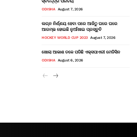
ସ୍ବତନ୍ତ୍ର ପରିଚୟ
ODISHA
August 7, 2026
ଲଗ୍ନ ନିର୍ଣ୍ଣୟ ହେବା ପରେ ଆଜିଠୁ ଘରେ ଘରେ
ଆରମ୍ଭ ହୋଇଛି ନୁଆଁଖାଇ ପ୍ରସ୍ତୁତି
HOCKEY WORLD CUP 2023
August 7, 2026
ଖୋଲା ଆକାଶ ତଳେ ପଡିଛି ଏକ୍ସପାଏରୀ ମେଡିସିନ
ODISHA
August 6, 2026