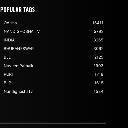
POPULAR TAGS
Odisha
16411
NANDIGHOSHA TV
5792
INDIA
3265
BHUBANESWAR
3062
BJD
2125
Naveen Patnaik
1903
PURI
1718
BJP
1618
NandighoshaTv
1584