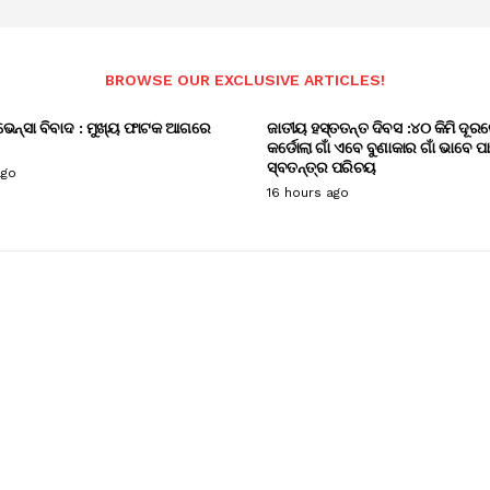
BROWSE OUR EXCLUSIVE ARTICLES!
ଭେନ୍ସା ବିବାଦ : ମୁଖ୍ୟ ଫାଟକ ଆଗରେ
ଜାତୀୟ ହସ୍ତତନ୍ତ ଦିବସ :୪୦ କିମି ଦୂରର
କର୍ଡୋଲା ଗାଁ ଏବେ ବୁଣାକାର ଗାଁ ଭାବେ ପ
ସ୍ବତନ୍ତ୍ର ପରିଚୟ
ago
16 hours ago