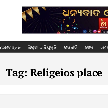
ମନୋରଞ୍ଜନ
ଶିକ୍ଷା ଓ ନିଯୁକ୍ତି
ରାଜନୀତି
ଖେଳ
ଲେଖ
Tag:
Religeios place