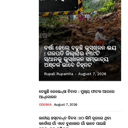
ବର୍ଷା ହେଲେ ବଢୁଛି ଭୁସ୍ଖଳନ ଭୟ
: ଗଜପତି ଜିଲ୍ଲାର ୧୩୯ଟି
ସ୍ଥାନକୁ ଭୁସ୍ଖଳନ ସମ୍ଭାବ୍ୟ
ଅଞ୍ଚଳ ଭାବେ ଚିହ୍ନଟ
Rupali Rupamita
-
August 7, 2026
ତେଜୁଛି ରେଭେନ୍ସା ବିବାଦ : ମୁଖ୍ୟ ଫାଟକ ଆଗରେ
ଆନ୍ଦୋଳନ
ODISHA
August 7, 2026
ଜାତୀୟ ହସ୍ତତନ୍ତ ଦିବସ :୪୦ କିମି ଦୂରରେ ଥିବା
କର୍ଡୋଲା ଗାଁ ଏବେ ବୁଣାକାର ଗାଁ ଭାବେ ପାଇଛି