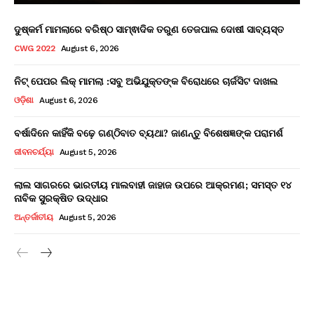
ଦୁଷ୍କର୍ମ ମାମଲାରେ ବରିଷ୍ଠ ସାମ୍ଵାଦିକ ତରୁଣ ତେଜପାଲ ଦୋଷୀ ସାବ୍ୟସ୍ତ
CWG 2022
August 6, 2026
ନିଟ୍ ପେପର ଲିକ୍ ମାମଲା :ସବୁ ଅଭିଯୁକ୍ତଙ୍କ ବିରୋଧରେ ଚାର୍ଜସିଟ ଦାଖଲ
ଓଡ଼ିଶା
August 6, 2026
ବର୍ଷାଦିନେ କାହିଁକି ବଢ଼େ ଗଣ୍ଠିବାତ ବ୍ୟଥା? ଜାଣନ୍ତୁ ବିଶେଷଜ୍ଞଙ୍କ ପରାମର୍ଶ
ଜୀବନଚର୍ଯ୍ୟା
August 5, 2026
ଲାଲ ସାଗରରେ ଭାରତୀୟ ମାଲବାହୀ ଜାହାଜ ଉପରେ ଆକ୍ରମଣ; ସମସ୍ତ ୧୪
ନାବିକ ସୁରକ୍ଷିତ ଉଦ୍ଧାର
ଅନ୍ତର୍ଜାତୀୟ
August 5, 2026