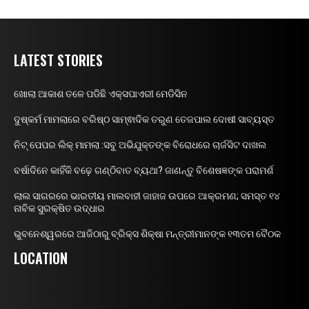
LATEST STORIES
ଖୋଲା ଆକାଶ ତଳେ ପଡିଛି ଏକ୍ସପାଏରୀ ମେଡିସିନ
ଦୁଷ୍କର୍ମ ମାମଲାରେ ବରିଷ୍ଠ ସାମ୍ଵାଦିକ ତରୁଣ ତେଜପାଲ ଦୋଷୀ ସାବ୍ୟସ୍ତ
ନିଟ୍ ପେପର ଲିକ୍ ମାମଲା :ସବୁ ଅଭିଯୁକ୍ତଙ୍କ ବିରୋଧରେ ଚାର୍ଜସିଟ ଦାଖଲ
ବର୍ଷାଦିନେ କାହିଁକି ବଢ଼େ ଗଣ୍ଠିବାତ ବ୍ୟଥା? ଜାଣନ୍ତୁ ବିଶେଷଜ୍ଞଙ୍କ ପରାମର୍ଶ
ଲାଲ ସାଗରରେ ଭାରତୀୟ ମାଲବାହୀ ଜାହାଜ ଉପରେ ଆକ୍ରମଣ; ସମସ୍ତ ୧୪
ନାବିକ ସୁରକ୍ଷିତ ଉଦ୍ଧାର
ଭୁବନେଶ୍ୱରରେ ଆଜିଠାରୁ ବ୍ରିକ୍ସ ଶିକ୍ଷା ମନ୍ତ୍ରୀମାନଙ୍କ ୧୩ତମ ବୈଠକ
LOCATION