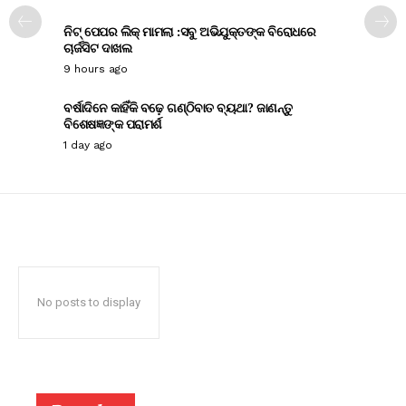
ନିଟ୍ ପେପର ଲିକ୍ ମାମଲା :ସବୁ ଅଭିଯୁକ୍ତଙ୍କ ବିରୋଧରେ
ଚାର୍ଜସିଟ ଦାଖଲ
9 hours ago
ବର୍ଷାଦିନେ କାହିଁକି ବଢ଼େ ଗଣ୍ଠିବାତ ବ୍ୟଥା? ଜାଣନ୍ତୁ
ବିଶେଷଜ୍ଞଙ୍କ ପରାମର୍ଶ
1 day ago
No posts to display