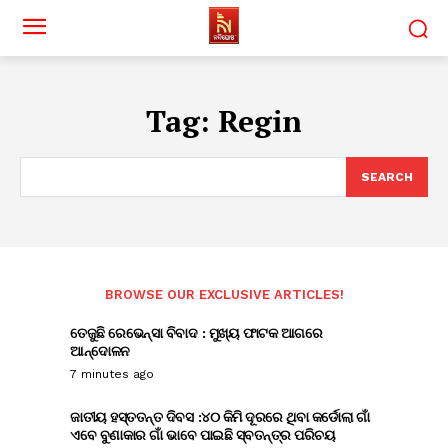
Tag:
Regin
SEARCH
BROWSE OUR EXCLUSIVE ARTICLES!
ତେଜୁଛି ରେଭେନ୍ସା ବିବାଦ : ମୁଖ୍ୟ ଫାଟକ ଆଗରେ
ଆନ୍ଦୋଳନ
7 minutes ago
ଜାତୀୟ ହସ୍ତତନ୍ତ ଦିବସ :୪୦ କିମି ଦୂରରେ ଥିବା କର୍ଡୋଲା ଗାଁ
ଏବେ ବୁଣାକାର ଗାଁ ଭାବେ ପାଇଛି ସ୍ବତନ୍ତ୍ର ପରିଚୟ