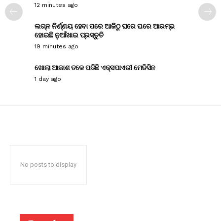
12 minutes ago
ଲଗ୍ନ ନିର୍ଣ୍ଣୟ ହେବା ପରେ ଆଜିଠୁ ଘରେ ଘରେ ଆରମ୍ଭ
ହୋଇଛି ନୁଆଁଖାଇ ପ୍ରସ୍ତୁତି
19 minutes ago
ଖୋଲା ଆକାଶ ତଳେ ପଡିଛି ଏକ୍ସପାଏରୀ ମେଡିସିନ
1 day ago
No posts to display