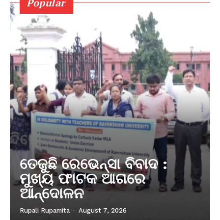
Popular
ତେଜୁଛି ରେଭେନ୍ସା ବିବାଦ :
ମୁଖ୍ୟ ଫାଟକ ଆଗରେ
ଆନ୍ଦୋଳନ
Rupali Rupamita
-
August 7, 2026