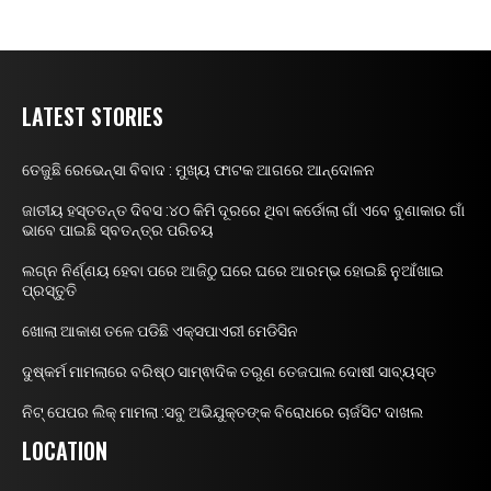
LATEST STORIES
ତେଜୁଛି ରେଭେନ୍ସା ବିବାଦ : ମୁଖ୍ୟ ଫାଟକ ଆଗରେ ଆନ୍ଦୋଳନ
ଜାତୀୟ ହସ୍ତତନ୍ତ ଦିବସ :୪୦ କିମି ଦୂରରେ ଥିବା କର୍ଡୋଲା ଗାଁ ଏବେ ବୁଣାକାର ଗାଁ
ଭାବେ ପାଇଛି ସ୍ବତନ୍ତ୍ର ପରିଚୟ
ଲଗ୍ନ ନିର୍ଣ୍ଣୟ ହେବା ପରେ ଆଜିଠୁ ଘରେ ଘରେ ଆରମ୍ଭ ହୋଇଛି ନୁଆଁଖାଇ
ପ୍ରସ୍ତୁତି
ଖୋଲା ଆକାଶ ତଳେ ପଡିଛି ଏକ୍ସପାଏରୀ ମେଡିସିନ
ଦୁଷ୍କର୍ମ ମାମଲାରେ ବରିଷ୍ଠ ସାମ୍ଵାଦିକ ତରୁଣ ତେଜପାଲ ଦୋଷୀ ସାବ୍ୟସ୍ତ
ନିଟ୍ ପେପର ଲିକ୍ ମାମଲା :ସବୁ ଅଭିଯୁକ୍ତଙ୍କ ବିରୋଧରେ ଚାର୍ଜସିଟ ଦାଖଲ
LOCATION