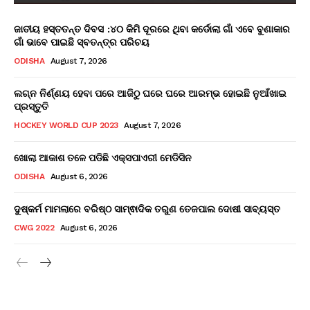
ଜାତୀୟ ହସ୍ତତନ୍ତ ଦିବସ :୪୦ କିମି ଦୂରରେ ଥିବା କର୍ଡୋଲା ଗାଁ ଏବେ ବୁଣାକାର
ଗାଁ ଭାବେ ପାଇଛି ସ୍ବତନ୍ତ୍ର ପରିଚୟ
ODISHA
August 7, 2026
ଲଗ୍ନ ନିର୍ଣ୍ଣୟ ହେବା ପରେ ଆଜିଠୁ ଘରେ ଘରେ ଆରମ୍ଭ ହୋଇଛି ନୁଆଁଖାଇ
ପ୍ରସ୍ତୁତି
HOCKEY WORLD CUP 2023
August 7, 2026
ଖୋଲା ଆକାଶ ତଳେ ପଡିଛି ଏକ୍ସପାଏରୀ ମେଡିସିନ
ODISHA
August 6, 2026
ଦୁଷ୍କର୍ମ ମାମଲାରେ ବରିଷ୍ଠ ସାମ୍ଵାଦିକ ତରୁଣ ତେଜପାଲ ଦୋଷୀ ସାବ୍ୟସ୍ତ
CWG 2022
August 6, 2026