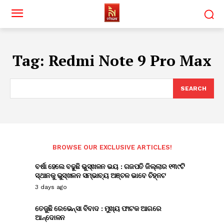
Tag:
Redmi Note 9 Pro Max
SEARCH
BROWSE OUR EXCLUSIVE ARTICLES!
ବର୍ଷା ହେଲେ ବଢୁଛି ଭୁସ୍ଖଳନ ଭୟ : ଗଜପତି ଜିଲ୍ଲାର ୧୩୯ଟି
ସ୍ଥାନକୁ ଭୁସ୍ଖଳନ ସମ୍ଭାବ୍ୟ ଅଞ୍ଚଳ ଭାବେ ଚିହ୍ନଟ
3 days ago
ତେଜୁଛି ରେଭେନ୍ସା ବିବାଦ : ମୁଖ୍ୟ ଫାଟକ ଆଗରେ
ଆନ୍ଦୋଳନ