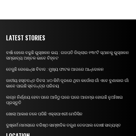
LATEST STORIES
ବର୍ଷା ହେଲେ ବଢୁଛି ଭୁସ୍ଖଳନ ଭୟ : ଗଜପତି ଜିଲ୍ଲାର ୧୩୯ଟି ସ୍ଥାନକୁ ଭୁସ୍ଖଳନ
ସମ୍ଭାବ୍ୟ ଅଞ୍ଚଳ ଭାବେ ଚିହ୍ନଟ
ତେଜୁଛି ରେଭେନ୍ସା ବିବାଦ : ମୁଖ୍ୟ ଫାଟକ ଆଗରେ ଆନ୍ଦୋଳନ
ଜାତୀୟ ହସ୍ତତନ୍ତ ଦିବସ :୪୦ କିମି ଦୂରରେ ଥିବା କର୍ଡୋଲା ଗାଁ ଏବେ ବୁଣାକାର ଗାଁ
ଭାବେ ପାଇଛି ସ୍ବତନ୍ତ୍ର ପରିଚୟ
ଲଗ୍ନ ନିର୍ଣ୍ଣୟ ହେବା ପରେ ଆଜିଠୁ ଘରେ ଘରେ ଆରମ୍ଭ ହୋଇଛି ନୁଆଁଖାଇ
ପ୍ରସ୍ତୁତି
ଖୋଲା ଆକାଶ ତଳେ ପଡିଛି ଏକ୍ସପାଏରୀ ମେଡିସିନ
ଦୁଷ୍କର୍ମ ମାମଲାରେ ବରିଷ୍ଠ ସାମ୍ଵାଦିକ ତରୁଣ ତେଜପାଲ ଦୋଷୀ ସାବ୍ୟସ୍ତ
LOCATION