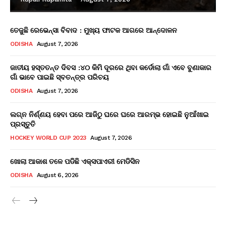
ତେଜୁଛି ରେଭେନ୍ସା ବିବାଦ : ମୁଖ୍ୟ ଫାଟକ ଆଗରେ ଆନ୍ଦୋଳନ
ODISHA
August 7, 2026
ଜାତୀୟ ହସ୍ତତନ୍ତ ଦିବସ :୪୦ କିମି ଦୂରରେ ଥିବା କର୍ଡୋଲା ଗାଁ ଏବେ ବୁଣାକାର
ଗାଁ ଭାବେ ପାଇଛି ସ୍ବତନ୍ତ୍ର ପରିଚୟ
ODISHA
August 7, 2026
ଲଗ୍ନ ନିର୍ଣ୍ଣୟ ହେବା ପରେ ଆଜିଠୁ ଘରେ ଘରେ ଆରମ୍ଭ ହୋଇଛି ନୁଆଁଖାଇ
ପ୍ରସ୍ତୁତି
HOCKEY WORLD CUP 2023
August 7, 2026
ଖୋଲା ଆକାଶ ତଳେ ପଡିଛି ଏକ୍ସପାଏରୀ ମେଡିସିନ
ODISHA
August 6, 2026