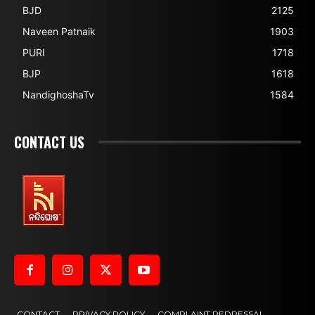
BJD
2125
Naveen Patnaik
1903
PURI
1718
BJP
1618
NandighoshaTv
1584
CONTACT US
CONTACT
PRIVACY POLICY
COMPLAINT REDRESSAL