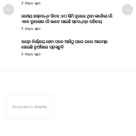
3 days ago
ଜାତୀୟ ହସ୍ତତନ୍ତ ଦିବସ :୪୦ କିମି ଦୂରରେ ଥିବା କର୍ଡୋଲା ଗାଁ
ଏବେ ବୁଣାକାର ଗାଁ ଭାବେ ପାଇଛି ସ୍ବତନ୍ତ୍ର ପରିଚୟ
3 days ago
ଲଗ୍ନ ନିର୍ଣ୍ଣୟ ହେବା ପରେ ଆଜିଠୁ ଘରେ ଘରେ ଆରମ୍ଭ
ହୋଇଛି ନୁଆଁଖାଇ ପ୍ରସ୍ତୁତି
3 days ago
No posts to display