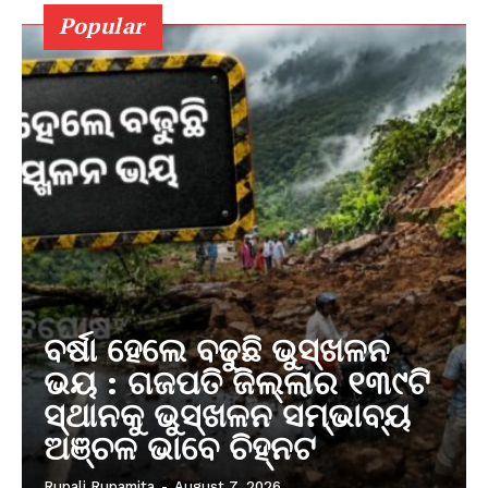
Popular
ବର୍ଷା ହେଲେ ବଢୁଛି ଭୁସ୍ଖଳନ
ଭୟ : ଗଜପତି ଜିଲ୍ଲାର ୧୩୯ଟି
ସ୍ଥାନକୁ ଭୁସ୍ଖଳନ ସମ୍ଭାବ୍ୟ
ଅଞ୍ଚଳ ଭାବେ ଚିହ୍ନଟ
Rupali Rupamita
-
August 7, 2026