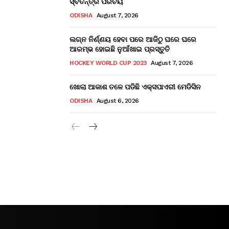
ସ୍ବତନ୍ତ୍ର ପରିଚୟ
ODISHA
August 7, 2026
ଲଗ୍ନ ନିର୍ଣ୍ଣୟ ହେବା ପରେ ଆଜିଠୁ ଘରେ ଘରେ
ଆରମ୍ଭ ହୋଇଛି ନୁଆଁଖାଇ ପ୍ରସ୍ତୁତି
HOCKEY WORLD CUP 2023
August 7, 2026
ଖୋଲା ଆକାଶ ତଳେ ପଡିଛି ଏକ୍ସପାଏରୀ ମେଡିସିନ
ODISHA
August 6, 2026