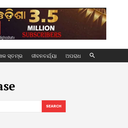
କ ସ୍ତମ୍ଭ
ଜୀବନଚର୍ଯ୍ୟା
ଅପରାଧ
ase
SEARCH