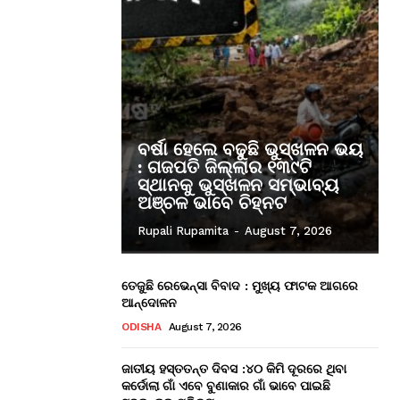
ବର୍ଷା ହେଲେ ବଢୁଛି ଭୁସ୍ଖଳନ ଭୟ
: ଗଜପତି ଜିଲ୍ଲାର ୧୩୯ଟି
ସ୍ଥାନକୁ ଭୁସ୍ଖଳନ ସମ୍ଭାବ୍ୟ
ଅଞ୍ଚଳ ଭାବେ ଚିହ୍ନଟ
Rupali Rupamita
-
August 7, 2026
ତେଜୁଛି ରେଭେନ୍ସା ବିବାଦ : ମୁଖ୍ୟ ଫାଟକ ଆଗରେ
ଆନ୍ଦୋଳନ
ODISHA
August 7, 2026
ଜାତୀୟ ହସ୍ତତନ୍ତ ଦିବସ :୪୦ କିମି ଦୂରରେ ଥିବା
କର୍ଡୋଲା ଗାଁ ଏବେ ବୁଣାକାର ଗାଁ ଭାବେ ପାଇଛି