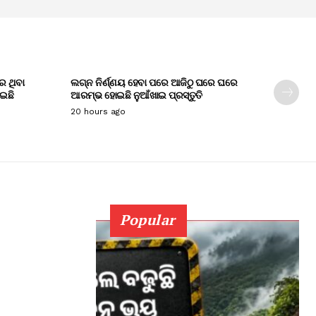
େ ଥିବା
ଲଗ୍ନ ନିର୍ଣ୍ଣୟ ହେବା ପରେ ଆଜିଠୁ ଘରେ ଘରେ
ାଇଛି
ଆରମ୍ଭ ହୋଇଛି ନୁଆଁଖାଇ ପ୍ରସ୍ତୁତି
20 hours ago
Popular