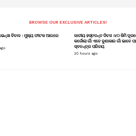
BROWSE OUR EXCLUSIVE ARTICLES!
ଭେନ୍ସା ବିବାଦ : ମୁଖ୍ୟ ଫାଟକ ଆଗରେ
ଜାତୀୟ ହସ୍ତତନ୍ତ ଦିବସ :୪୦ କିମି ଦୂରର
କର୍ଡୋଲା ଗାଁ ଏବେ ବୁଣାକାର ଗାଁ ଭାବେ ପ
ସ୍ବତନ୍ତ୍ର ପରିଚୟ
ago
20 hours ago