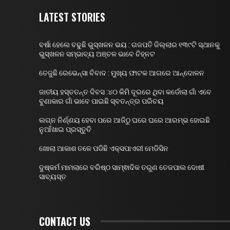
LATEST STORIES
ବର୍ଷା ହେଲେ ବଢୁଛି ଭୁସ୍ଖଳନ ଭୟ : ଗଜପତି ଜିଲ୍ଲାର ୧୩୯ଟି ସ୍ଥାନକୁ
ଭୁସ୍ଖଳନ ସମ୍ଭାବ୍ୟ ଅଞ୍ଚଳ ଭାବେ ଚିହ୍ନଟ
ତେଜୁଛି ରେଭେନ୍ସା ବିବାଦ : ମୁଖ୍ୟ ଫାଟକ ଆଗରେ ଆନ୍ଦୋଳନ
ଜାତୀୟ ହସ୍ତତନ୍ତ ଦିବସ :୪୦ କିମି ଦୂରରେ ଥିବା କର୍ଡୋଲା ଗାଁ ଏବେ
ବୁଣାକାର ଗାଁ ଭାବେ ପାଇଛି ସ୍ବତନ୍ତ୍ର ପରିଚୟ
ଲଗ୍ନ ନିର୍ଣ୍ଣୟ ହେବା ପରେ ଆଜିଠୁ ଘରେ ଘରେ ଆରମ୍ଭ ହୋଇଛି
ନୁଆଁଖାଇ ପ୍ରସ୍ତୁତି
ଖୋଲା ଆକାଶ ତଳେ ପଡିଛି ଏକ୍ସପାଏରୀ ମେଡିସିନ
ଦୁଷ୍କର୍ମ ମାମଲାରେ ବରିଷ୍ଠ ସାମ୍ଵାଦିକ ତରୁଣ ତେଜପାଲ ଦୋଷୀ
ସାବ୍ୟସ୍ତ
CONTACT US