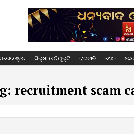
ମନୋରଞ୍ଜନ
ଶିକ୍ଷା ଓ ନିଯୁକ୍ତି
ରାଜନୀତି
ଖେଳ
ଲେଖ
g:
recruitment scam c