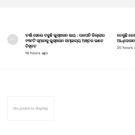
ବର୍ଷା ହେଲେ ବଢୁଛି ଭୁସ୍ଖଳନ ଭୟ : ଗଜପତି ଜିଲ୍ଲାର
ତେଜୁଛି ରେ
୧୩୯ଟି ସ୍ଥାନକୁ ଭୁସ୍ଖଳନ ସମ୍ଭାବ୍ୟ ଅଞ୍ଚଳ ଭାବେ
ଆନ୍ଦୋଳନ
ଚିହ୍ନଟ
20 hours 
19 hours ago
No posts to display