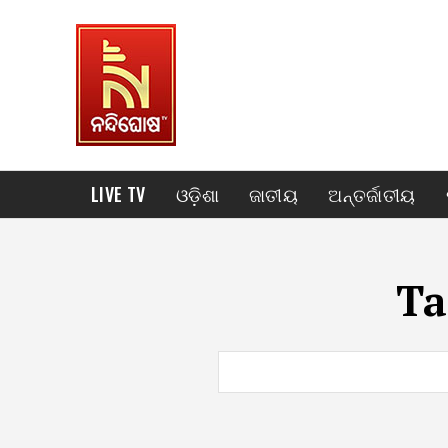
LIVE TV
ଓଡ଼ିଶା
ଜାତୀୟ
ଅନ୍ତର୍ଜାତୀୟ
Ta