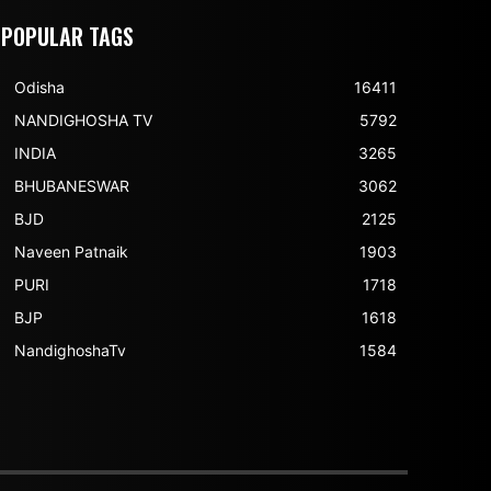
POPULAR TAGS
Odisha
16411
NANDIGHOSHA TV
5792
INDIA
3265
BHUBANESWAR
3062
BJD
2125
Naveen Patnaik
1903
PURI
1718
BJP
1618
NandighoshaTv
1584