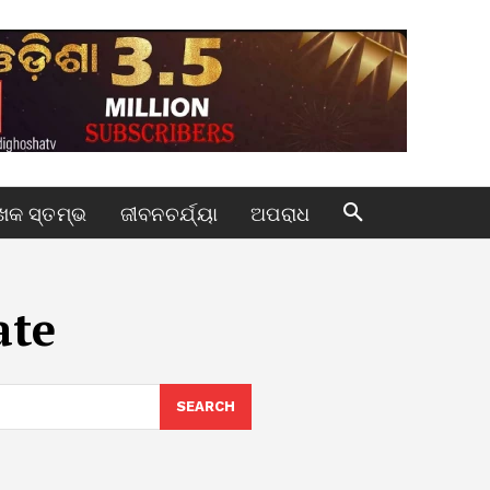
କ ସ୍ତମ୍ଭ
ଜୀବନଚର୍ଯ୍ୟା
ଅପରାଧ
ate
SEARCH