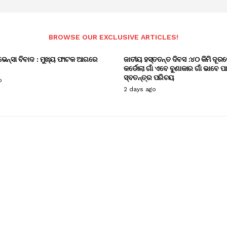
BROWSE OUR EXCLUSIVE ARTICLES!
ଭେନ୍ସା ବିବାଦ : ମୁଖ୍ୟ ଫାଟକ ଆଗରେ
ଜାତୀୟ ହସ୍ତତନ୍ତ ଦିବସ :୪୦ କିମି ଦୂରର
କର୍ଡୋଲା ଗାଁ ଏବେ ବୁଣାକାର ଗାଁ ଭାବେ ପ
ସ୍ବତନ୍ତ୍ର ପରିଚୟ
o
2 days ago