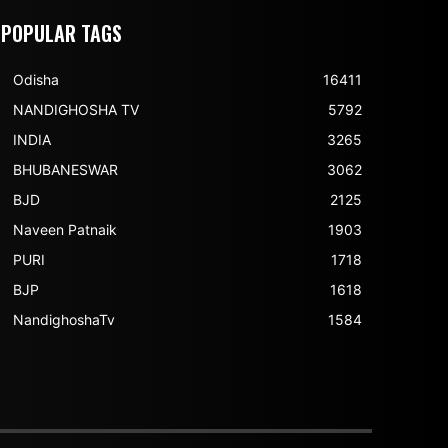
POPULAR TAGS
Odisha
16411
NANDIGHOSHA TV
5792
INDIA
3265
BHUBANESWAR
3062
BJD
2125
Naveen Patnaik
1903
PURI
1718
BJP
1618
NandighoshaTv
1584