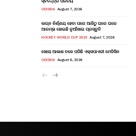
ସ୍ବତନ୍ତ୍ର ପରିଚୟ
ODISHA
August 7, 2026
ଲଗ୍ନ ନିର୍ଣ୍ଣୟ ହେବା ପରେ ଆଜିଠୁ ଘରେ ଘରେ
ଆରମ୍ଭ ହୋଇଛି ନୁଆଁଖାଇ ପ୍ରସ୍ତୁତି
HOCKEY WORLD CUP 2023
August 7, 2026
ଖୋଲା ଆକାଶ ତଳେ ପଡିଛି ଏକ୍ସପାଏରୀ ମେଡିସିନ
ODISHA
August 6, 2026