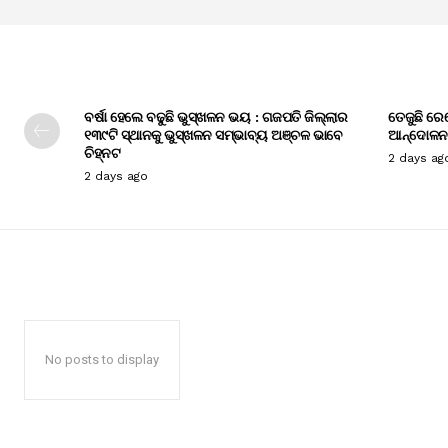
ବର୍ଷା ହେଲେ ବଢୁଛି ଭୁସ୍ଖଳନ ଭୟ : ଗଜପତି ଜିଲ୍ଲାର
ତେଜୁଛି ରେ
୧୩୯ଟି ସ୍ଥାନକୁ ଭୁସ୍ଖଳନ ସମ୍ଭାବ୍ୟ ଅଞ୍ଚଳ ଭାବେ
ଆନ୍ଦୋଳନ
ଚିହ୍ନଟ
2 days ag
2 days ago
No posts to display