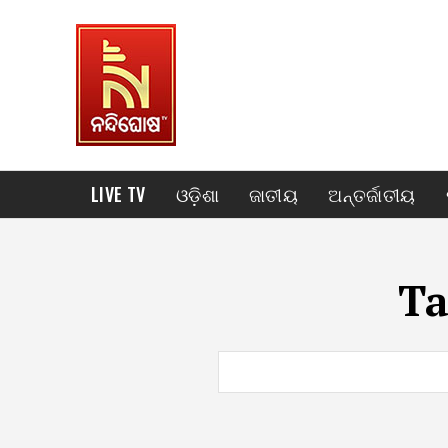
LIVE TV
ଓଡ଼ିଶା
ଜାତୀୟ
ଅନ୍ତର୍ଜାତୀୟ
Ta