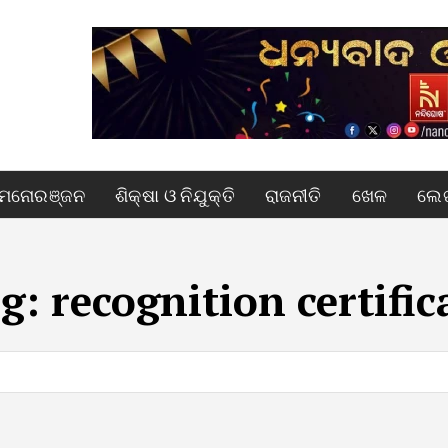
ମନୋରଞ୍ଜନ
ଶିକ୍ଷା ଓ ନିଯୁକ୍ତି
ରାଜନୀତି
ଖେଳ
ଲେଖ
g:
recognition certific