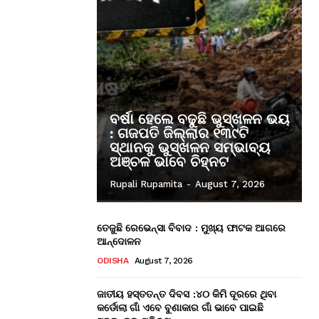
ବର୍ଷା ହେଲେ ବଢୁଛି ଭୁସ୍ଖଳନ ଭୟ
: ଗଜପତି ଜିଲ୍ଲାର ୧୩୯ଟି
ସ୍ଥାନକୁ ଭୁସ୍ଖଳନ ସମ୍ଭାବ୍ୟ
ଅଞ୍ଚଳ ଭାବେ ଚିହ୍ନଟ
Rupali Rupamita
-
August 7, 2026
ତେଜୁଛି ରେଭେନ୍ସା ବିବାଦ : ମୁଖ୍ୟ ଫାଟକ ଆଗରେ
ଆନ୍ଦୋଳନ
ODISHA
August 7, 2026
ଜାତୀୟ ହସ୍ତତନ୍ତ ଦିବସ :୪୦ କିମି ଦୂରରେ ଥିବା
କର୍ଡୋଲା ଗାଁ ଏବେ ବୁଣାକାର ଗାଁ ଭାବେ ପାଇଛି