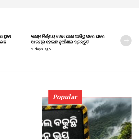
େ ଥିବା
ଲଗ୍ନ ନିର୍ଣ୍ଣୟ ହେବା ପରେ ଆଜିଠୁ ଘରେ ଘରେ
ାଇଛି
ଆରମ୍ଭ ହୋଇଛି ନୁଆଁଖାଇ ପ୍ରସ୍ତୁତି
2 days ago
Popular