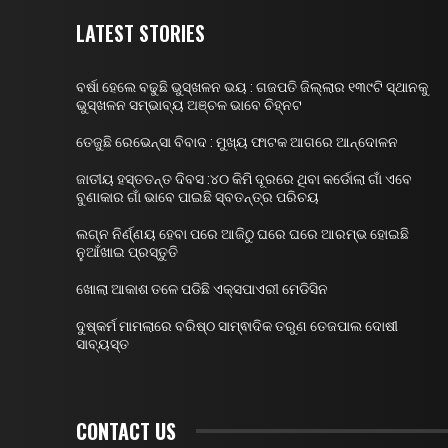
LATEST STORIES
ବର୍ଷା ହେଲେ ବଢୁଛି ଭୁସ୍ଖଳନ ଭୟ : ଗଜପତି ଜିଲ୍ଲାର ୧୩୯ଟି ସ୍ଥାନକୁ
ଭୁସ୍ଖଳନ ସମ୍ଭାବ୍ୟ ଅଞ୍ଚଳ ଭାବେ ଚିହ୍ନଟ
ତେଜୁଛି ରେଭେନ୍ସା ବିବାଦ : ମୁଖ୍ୟ ଫାଟକ ଆଗରେ ଆନ୍ଦୋଳନ
ଜାତୀୟ ହସ୍ତତନ୍ତ ଦିବସ :୪୦ କିମି ଦୂରରେ ଥିବା କର୍ଡୋଲା ଗାଁ ଏବେ
ବୁଣାକାର ଗାଁ ଭାବେ ପାଇଛି ସ୍ବତନ୍ତ୍ର ପରିଚୟ
ଲଗ୍ନ ନିର୍ଣ୍ଣୟ ହେବା ପରେ ଆଜିଠୁ ଘରେ ଘରେ ଆରମ୍ଭ ହୋଇଛି
ନୁଆଁଖାଇ ପ୍ରସ୍ତୁତି
ଖୋଲା ଆକାଶ ତଳେ ପଡିଛି ଏକ୍ସପାଏରୀ ମେଡିସିନ
ଦୁଷ୍କର୍ମ ମାମଲାରେ ବରିଷ୍ଠ ସାମ୍ଵାଦିକ ତରୁଣ ତେଜପାଲ ଦୋଷୀ
ସାବ୍ୟସ୍ତ
CONTACT US