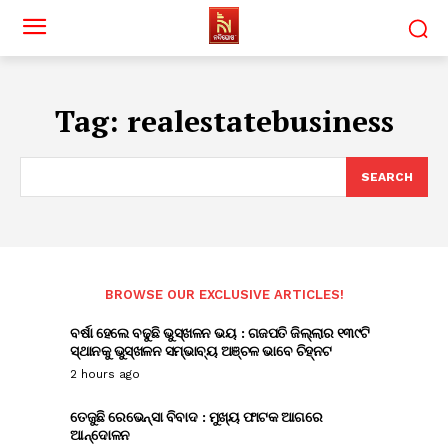
Tag:
realestatebusiness
SEARCH
BROWSE OUR EXCLUSIVE ARTICLES!
ବର୍ଷା ହେଲେ ବଢୁଛି ଭୁସ୍ଖଳନ ଭୟ : ଗଜପତି ଜିଲ୍ଲାର ୧୩୯ଟି
ସ୍ଥାନକୁ ଭୁସ୍ଖଳନ ସମ୍ଭାବ୍ୟ ଅଞ୍ଚଳ ଭାବେ ଚିହ୍ନଟ
2 hours ago
ତେଜୁଛି ରେଭେନ୍ସା ବିବାଦ : ମୁଖ୍ୟ ଫାଟକ ଆଗରେ
ଆନ୍ଦୋଳନ