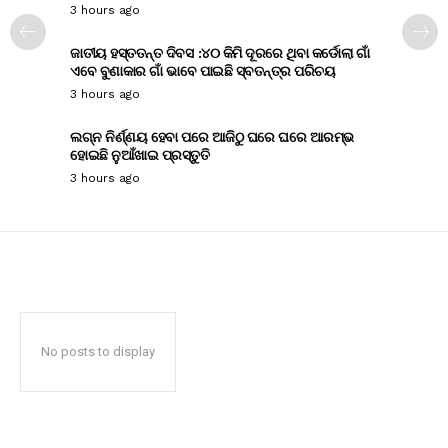
3 hours ago
ଜାତୀୟ ହସ୍ତତନ୍ତ ଦିବସ :୪୦ କିମି ଦୂରରେ ଥିବା କର୍ଡୋଲା ଗାଁ
ଏବେ ବୁଣାକାର ଗାଁ ଭାବେ ପାଇଛି ସ୍ବତନ୍ତ୍ର ପରିଚୟ
3 hours ago
ଲଗ୍ନ ନିର୍ଣ୍ଣୟ ହେବା ପରେ ଆଜିଠୁ ଘରେ ଘରେ ଆରମ୍ଭ
ହୋଇଛି ନୁଆଁଖାଇ ପ୍ରସ୍ତୁତି
3 hours ago
No posts to display