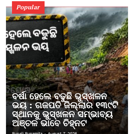
Popular
ବର୍ଷା ହେଲେ ବଢୁଛି ଭୁସ୍ଖଳନ
ଭୟ : ଗଜପତି ଜିଲ୍ଲାର ୧୩୯ଟି
ସ୍ଥାନକୁ ଭୁସ୍ଖଳନ ସମ୍ଭାବ୍ୟ
ଅଞ୍ଚଳ ଭାବେ ଚିହ୍ନଟ
Rupali Rupamita
-
August 7, 2026