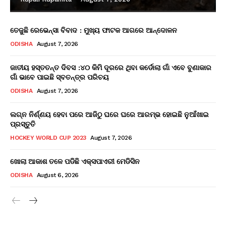
ତେଜୁଛି ରେଭେନ୍ସା ବିବାଦ : ମୁଖ୍ୟ ଫାଟକ ଆଗରେ ଆନ୍ଦୋଳନ
ODISHA
August 7, 2026
ଜାତୀୟ ହସ୍ତତନ୍ତ ଦିବସ :୪୦ କିମି ଦୂରରେ ଥିବା କର୍ଡୋଲା ଗାଁ ଏବେ ବୁଣାକାର
ଗାଁ ଭାବେ ପାଇଛି ସ୍ବତନ୍ତ୍ର ପରିଚୟ
ODISHA
August 7, 2026
ଲଗ୍ନ ନିର୍ଣ୍ଣୟ ହେବା ପରେ ଆଜିଠୁ ଘରେ ଘରେ ଆରମ୍ଭ ହୋଇଛି ନୁଆଁଖାଇ
ପ୍ରସ୍ତୁତି
HOCKEY WORLD CUP 2023
August 7, 2026
ଖୋଲା ଆକାଶ ତଳେ ପଡିଛି ଏକ୍ସପାଏରୀ ମେଡିସିନ
ODISHA
August 6, 2026