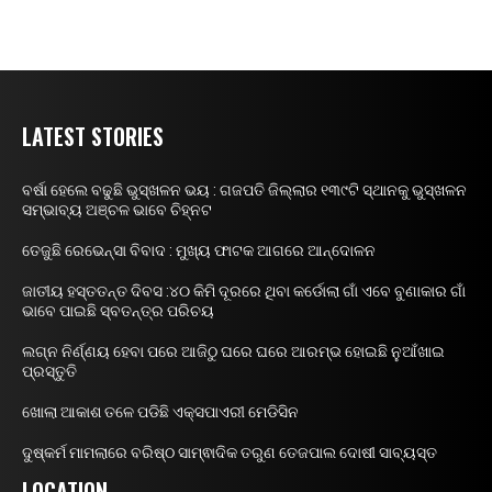
LATEST STORIES
ବର୍ଷା ହେଲେ ବଢୁଛି ଭୁସ୍ଖଳନ ଭୟ : ଗଜପତି ଜିଲ୍ଲାର ୧୩୯ଟି ସ୍ଥାନକୁ ଭୁସ୍ଖଳନ
ସମ୍ଭାବ୍ୟ ଅଞ୍ଚଳ ଭାବେ ଚିହ୍ନଟ
ତେଜୁଛି ରେଭେନ୍ସା ବିବାଦ : ମୁଖ୍ୟ ଫାଟକ ଆଗରେ ଆନ୍ଦୋଳନ
ଜାତୀୟ ହସ୍ତତନ୍ତ ଦିବସ :୪୦ କିମି ଦୂରରେ ଥିବା କର୍ଡୋଲା ଗାଁ ଏବେ ବୁଣାକାର ଗାଁ
ଭାବେ ପାଇଛି ସ୍ବତନ୍ତ୍ର ପରିଚୟ
ଲଗ୍ନ ନିର୍ଣ୍ଣୟ ହେବା ପରେ ଆଜିଠୁ ଘରେ ଘରେ ଆରମ୍ଭ ହୋଇଛି ନୁଆଁଖାଇ
ପ୍ରସ୍ତୁତି
ଖୋଲା ଆକାଶ ତଳେ ପଡିଛି ଏକ୍ସପାଏରୀ ମେଡିସିନ
ଦୁଷ୍କର୍ମ ମାମଲାରେ ବରିଷ୍ଠ ସାମ୍ଵାଦିକ ତରୁଣ ତେଜପାଲ ଦୋଷୀ ସାବ୍ୟସ୍ତ
LOCATION