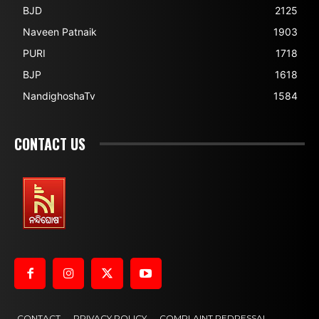
BJD
2125
Naveen Patnaik
1903
PURI
1718
BJP
1618
NandighoshaTv
1584
CONTACT US
CONTACT
PRIVACY POLICY
COMPLAINT REDRESSAL