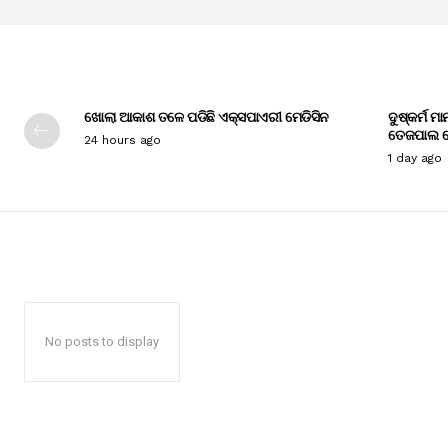
ଖୋଲା ଆକାଶ ତଳେ ପଡିଛି ଏକ୍ସପାଏରୀ ମେଡିସିନ
ଦୁଷ୍କର୍ମ ମ
ତେଜପାଲ ଦ
24 hours ago
1 day ago
No posts to display