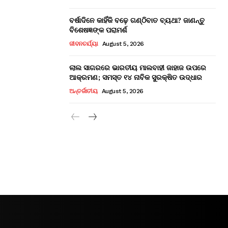
ବର୍ଷାଦିନେ କାହିଁକି ବଢ଼େ ଗଣ୍ଠିବାତ ବ୍ୟଥା? ଜାଣନ୍ତୁ
ବିଶେଷଜ୍ଞଙ୍କ ପରାମର୍ଶ
ଜୀବନଚର୍ଯ୍ୟା
August 5, 2026
ଲାଲ ସାଗରରେ ଭାରତୀୟ ମାଲବାହୀ ଜାହାଜ ଉପରେ
ଆକ୍ରମଣ; ସମସ୍ତ ୧୪ ନାବିକ ସୁରକ୍ଷିତ ଉଦ୍ଧାର
ଅନ୍ତର୍ଜାତୀୟ
August 5, 2026