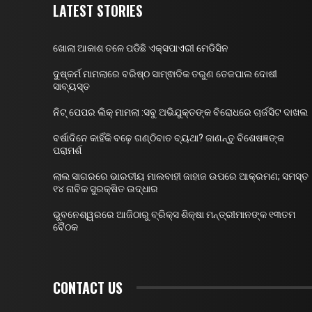
LATEST STORIES
ଖୋଲା ଆକାଶ ତଳେ ପଡିଛି ଏକ୍ସପାଏରୀ ମେଡିସିନ
ଦୁଷ୍କର୍ମ ମାମଲାରେ ବରିଷ୍ଠ ସାମ୍ଵାଦିକ ତରୁଣ ତେଜପାଲ ଦୋଷୀ
ସାବ୍ୟସ୍ତ
ନିଟ୍ ପେପର ଲିକ୍ ମାମଲା :ସବୁ ଅଭିଯୁକ୍ତଙ୍କ ବିରୋଧରେ ଚାର୍ଜସିଟ ଦାଖଲ
ବର୍ଷାଦିନେ କାହିଁକି ବଢ଼େ ଗଣ୍ଠିବାତ ବ୍ୟଥା? ଜାଣନ୍ତୁ ବିଶେଷଜ୍ଞଙ୍କ
ପରାମର୍ଶ
ଲାଲ ସାଗରରେ ଭାରତୀୟ ମାଲବାହୀ ଜାହାଜ ଉପରେ ଆକ୍ରମଣ; ସମସ୍ତ
୧୪ ନାବିକ ସୁରକ୍ଷିତ ଉଦ୍ଧାର
ଭୁବନେଶ୍ୱରରେ ଆଜିଠାରୁ ବ୍ରିକ୍ସ ଶିକ୍ଷା ମନ୍ତ୍ରୀମାନଙ୍କ ୧୩ତମ
ବୈଠକ
CONTACT US