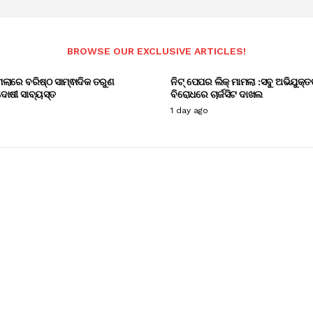
BROWSE OUR EXCLUSIVE ARTICLES!
ାମଲାରେ ବରିଷ୍ଠ ସାମ୍ଵାଦିକ ତରୁଣ
ନିଟ୍ ପେପର ଲିକ୍ ମାମଲା :ସବୁ ଅଭିଯୁକ୍ତ
ୋଷୀ ସାବ୍ୟସ୍ତ
ବିରୋଧରେ ଚାର୍ଜସିଟ ଦାଖଲ
1 day ago