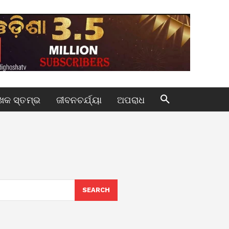
କ ସ୍ତମ୍ଭ
ଜୀବନଚର୍ଯ୍ୟା
ଅପରାଧ
SEARCH