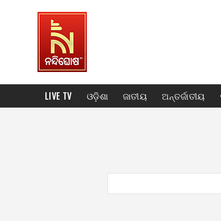
LIVE TV
ଓଡ଼ିଶା
ଜାତୀୟ
ଅନ୍ତର୍ଜାତୀୟ