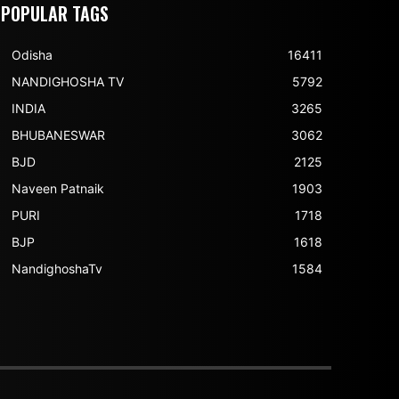
POPULAR TAGS
Odisha
16411
NANDIGHOSHA TV
5792
INDIA
3265
BHUBANESWAR
3062
BJD
2125
Naveen Patnaik
1903
PURI
1718
BJP
1618
NandighoshaTv
1584