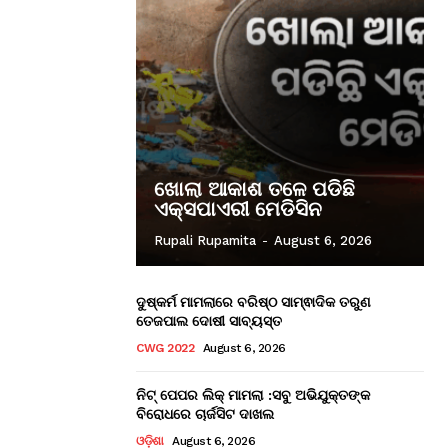
ଖୋଲା ଆକାଶ ତଳେ ପଡିଛି
ଏକ୍ସପାଏରୀ ମେଡିସିନ
Rupali Rupamita
-
August 6, 2026
ଦୁଷ୍କର୍ମ ମାମଲାରେ ବରିଷ୍ଠ ସାମ୍ଵାଦିକ ତରୁଣ
ତେଜପାଲ ଦୋଷୀ ସାବ୍ୟସ୍ତ
CWG 2022
August 6, 2026
ନିଟ୍ ପେପର ଲିକ୍ ମାମଲା :ସବୁ ଅଭିଯୁକ୍ତଙ୍କ
ବିରୋଧରେ ଚାର୍ଜସିଟ ଦାଖଲ
ଓଡ଼ିଶା
August 6, 2026