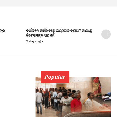
ଙ୍କ
ବର୍ଷାଦିନେ କାହିଁକି ବଢ଼େ ଗଣ୍ଠିବାତ ବ୍ୟଥା? ଜାଣନ୍ତୁ
ବିଶେଷଜ୍ଞଙ୍କ ପରାମର୍ଶ
2 days ago
Popular