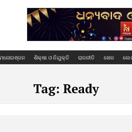
ମନୋରଞ୍ଜନ
ଶିକ୍ଷା ଓ ନିଯୁକ୍ତି
ରାଜନୀତି
ଖେଳ
ଲେଖ
Tag:
Ready