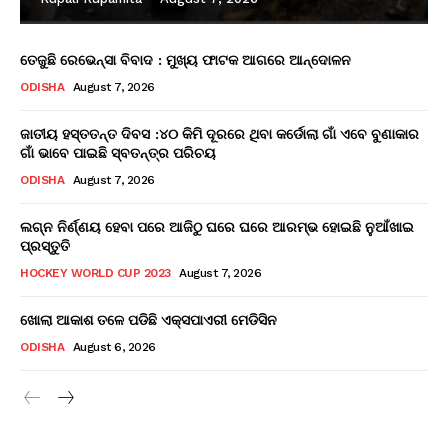
ତେଜୁଛି ରେଭେନ୍ସା ବିବାଦ : ମୁଖ୍ୟ ଫାଟକ ଆଗରେ ଆନ୍ଦୋଳନ
ODISHA
August 7, 2026
ଜାତୀୟ ହସ୍ତତନ୍ତ ଦିବସ :୪୦ କିମି ଦୂରରେ ଥିବା କର୍ଡୋଲା ଗାଁ ଏବେ ବୁଣାକାର
ଗାଁ ଭାବେ ପାଇଛି ସ୍ବତନ୍ତ୍ର ପରିଚୟ
ODISHA
August 7, 2026
ଲଗ୍ନ ନିର୍ଣ୍ଣୟ ହେବା ପରେ ଆଜିଠୁ ଘରେ ଘରେ ଆରମ୍ଭ ହୋଇଛି ନୁଆଁଖାଇ
ପ୍ରସ୍ତୁତି
HOCKEY WORLD CUP 2023
August 7, 2026
ଖୋଲା ଆକାଶ ତଳେ ପଡିଛି ଏକ୍ସପାଏରୀ ମେଡିସିନ
ODISHA
August 6, 2026