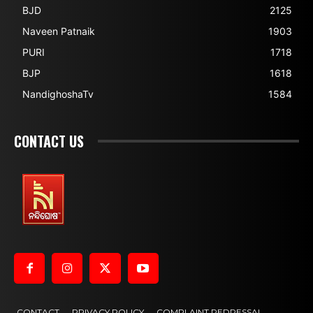
BJD
2125
Naveen Patnaik
1903
PURI
1718
BJP
1618
NandighoshaTv
1584
CONTACT US
CONTACT
PRIVACY POLICY
COMPLAINT REDRESSAL