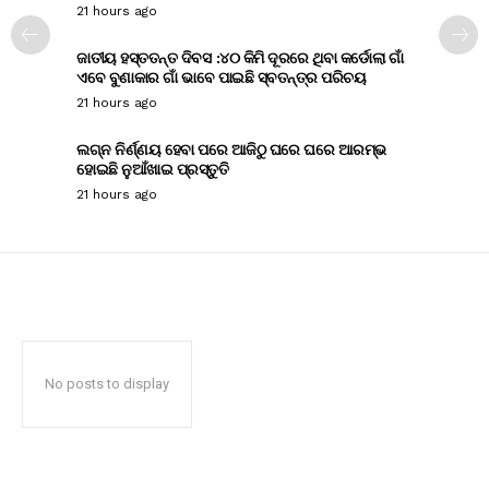
21 hours ago
ଜାତୀୟ ହସ୍ତତନ୍ତ ଦିବସ :୪୦ କିମି ଦୂରରେ ଥିବା କର୍ଡୋଲା ଗାଁ
ଏବେ ବୁଣାକାର ଗାଁ ଭାବେ ପାଇଛି ସ୍ବତନ୍ତ୍ର ପରିଚୟ
21 hours ago
ଲଗ୍ନ ନିର୍ଣ୍ଣୟ ହେବା ପରେ ଆଜିଠୁ ଘରେ ଘରେ ଆରମ୍ଭ
ହୋଇଛି ନୁଆଁଖାଇ ପ୍ରସ୍ତୁତି
21 hours ago
No posts to display