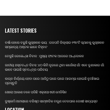
LATEST STORIES
ବର୍ଷା ହେଲେ ବଢୁଛି ଭୁସ୍ଖଳନ ଭୟ : ଗଜପତି ଜିଲ୍ଲାର ୧୩୯ଟି ସ୍ଥାନକୁ ଭୁସ୍ଖଳନ
ସମ୍ଭାବ୍ୟ ଅଞ୍ଚଳ ଭାବେ ଚିହ୍ନଟ
ତେଜୁଛି ରେଭେନ୍ସା ବିବାଦ : ମୁଖ୍ୟ ଫାଟକ ଆଗରେ ଆନ୍ଦୋଳନ
ଜାତୀୟ ହସ୍ତତନ୍ତ ଦିବସ :୪୦ କିମି ଦୂରରେ ଥିବା କର୍ଡୋଲା ଗାଁ ଏବେ ବୁଣାକାର ଗାଁ
ଭାବେ ପାଇଛି ସ୍ବତନ୍ତ୍ର ପରିଚୟ
ଲଗ୍ନ ନିର୍ଣ୍ଣୟ ହେବା ପରେ ଆଜିଠୁ ଘରେ ଘରେ ଆରମ୍ଭ ହୋଇଛି ନୁଆଁଖାଇ
ପ୍ରସ୍ତୁତି
ଖୋଲା ଆକାଶ ତଳେ ପଡିଛି ଏକ୍ସପାଏରୀ ମେଡିସିନ
ଦୁଷ୍କର୍ମ ମାମଲାରେ ବରିଷ୍ଠ ସାମ୍ଵାଦିକ ତରୁଣ ତେଜପାଲ ଦୋଷୀ ସାବ୍ୟସ୍ତ
LOCATION