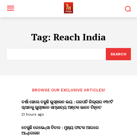
Tag:
Reach India
SEARCH
BROWSE OUR EXCLUSIVE ARTICLES!
ବର୍ଷା ହେଲେ ବଢୁଛି ଭୁସ୍ଖଳନ ଭୟ : ଗଜପତି ଜିଲ୍ଲାର ୧୩୯ଟି
ସ୍ଥାନକୁ ଭୁସ୍ଖଳନ ସମ୍ଭାବ୍ୟ ଅଞ୍ଚଳ ଭାବେ ଚିହ୍ନଟ
21 hours ago
ତେଜୁଛି ରେଭେନ୍ସା ବିବାଦ : ମୁଖ୍ୟ ଫାଟକ ଆଗରେ
ଆନ୍ଦୋଳନ