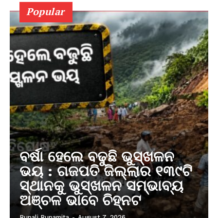
Popular
ବର୍ଷା ହେଲେ ବଢୁଛି ଭୁସ୍ଖଳନ
ଭୟ : ଗଜପତି ଜିଲ୍ଲାର ୧୩୯ଟି
ସ୍ଥାନକୁ ଭୁସ୍ଖଳନ ସମ୍ଭାବ୍ୟ
ଅଞ୍ଚଳ ଭାବେ ଚିହ୍ନଟ
Rupali Rupamita
-
August 7, 2026