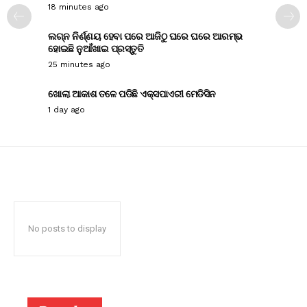
18 minutes ago
ଲଗ୍ନ ନିର୍ଣ୍ଣୟ ହେବା ପରେ ଆଜିଠୁ ଘରେ ଘରେ ଆରମ୍ଭ
ହୋଇଛି ନୁଆଁଖାଇ ପ୍ରସ୍ତୁତି
25 minutes ago
ଖୋଲା ଆକାଶ ତଳେ ପଡିଛି ଏକ୍ସପାଏରୀ ମେଡିସିନ
1 day ago
No posts to display