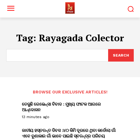
Tag:
Rayagada Colector
SEARCH
BROWSE OUR EXCLUSIVE ARTICLES!
ତେଜୁଛି ରେଭେନ୍ସା ବିବାଦ : ମୁଖ୍ୟ ଫାଟକ ଆଗରେ
ଆନ୍ଦୋଳନ
13 minutes ago
ଜାତୀୟ ହସ୍ତତନ୍ତ ଦିବସ :୪୦ କିମି ଦୂରରେ ଥିବା କର୍ଡୋଲା ଗାଁ
ଏବେ ବୁଣାକାର ଗାଁ ଭାବେ ପାଇଛି ସ୍ବତନ୍ତ୍ର ପରିଚୟ