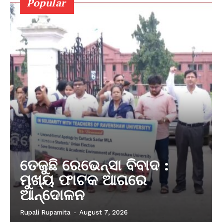
Popular
ତେଜୁଛି ରେଭେନ୍ସା ବିବାଦ :
ମୁଖ୍ୟ ଫାଟକ ଆଗରେ
ଆନ୍ଦୋଳନ
Rupali Rupamita
-
August 7, 2026