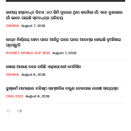
ଜାତୀୟ ହସ୍ତତନ୍ତ ଦିବସ :୪୦ କିମି ଦୂରରେ ଥିବା କର୍ଡୋଲା ଗାଁ ଏବେ ବୁଣାକାର
ଗାଁ ଭାବେ ପାଇଛି ସ୍ବତନ୍ତ୍ର ପରିଚୟ
ODISHA
August 7, 2026
ଲଗ୍ନ ନିର୍ଣ୍ଣୟ ହେବା ପରେ ଆଜିଠୁ ଘରେ ଘରେ ଆରମ୍ଭ ହୋଇଛି ନୁଆଁଖାଇ
ପ୍ରସ୍ତୁତି
HOCKEY WORLD CUP 2023
August 7, 2026
ଖୋଲା ଆକାଶ ତଳେ ପଡିଛି ଏକ୍ସପାଏରୀ ମେଡିସିନ
ODISHA
August 6, 2026
ଦୁଷ୍କର୍ମ ମାମଲାରେ ବରିଷ୍ଠ ସାମ୍ଵାଦିକ ତରୁଣ ତେଜପାଲ ଦୋଷୀ ସାବ୍ୟସ୍ତ
CWG 2022
August 6, 2026