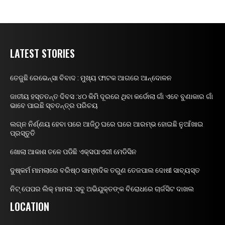
LATEST STORIES
ତେଜୁଛି ରେଭେନ୍ସା ବିବାଦ : ମୁଖ୍ୟ ଫାଟକ ଆଗରେ ଆନ୍ଦୋଳନ
ଜାତୀୟ ହସ୍ତତନ୍ତ ଦିବସ :୪୦ କିମି ଦୂରରେ ଥିବା କର୍ଡୋଲା ଗାଁ ଏବେ ବୁଣାକାର ଗାଁ
ଭାବେ ପାଇଛି ସ୍ବତନ୍ତ୍ର ପରିଚୟ
ଲଗ୍ନ ନିର୍ଣ୍ଣୟ ହେବା ପରେ ଆଜିଠୁ ଘରେ ଘରେ ଆରମ୍ଭ ହୋଇଛି ନୁଆଁଖାଇ
ପ୍ରସ୍ତୁତି
ଖୋଲା ଆକାଶ ତଳେ ପଡିଛି ଏକ୍ସପାଏରୀ ମେଡିସିନ
ଦୁଷ୍କର୍ମ ମାମଲାରେ ବରିଷ୍ଠ ସାମ୍ଵାଦିକ ତରୁଣ ତେଜପାଲ ଦୋଷୀ ସାବ୍ୟସ୍ତ
ନିଟ୍ ପେପର ଲିକ୍ ମାମଲା :ସବୁ ଅଭିଯୁକ୍ତଙ୍କ ବିରୋଧରେ ଚାର୍ଜସିଟ ଦାଖଲ
LOCATION