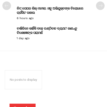
ନିଟ୍ ପେପର ଲିକ୍ ମାମଲା :ସବୁ ଅଭିଯୁକ୍ତଙ୍କ ବିରୋଧରେ
ଚାର୍ଜସିଟ ଦାଖଲ
6 hours ago
ବର୍ଷାଦିନେ କାହିଁକି ବଢ଼େ ଗଣ୍ଠିବାତ ବ୍ୟଥା? ଜାଣନ୍ତୁ
ବିଶେଷଜ୍ଞଙ୍କ ପରାମର୍ଶ
1 day ago
No posts to display