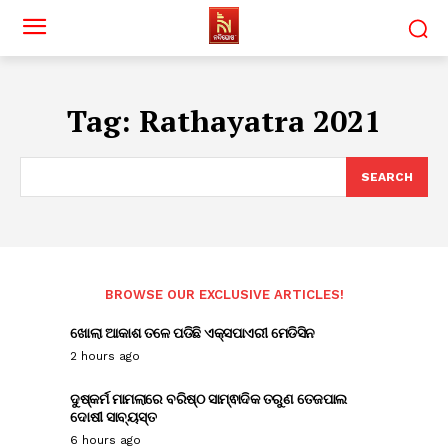
Tag:
Rathayatra 2021
SEARCH
BROWSE OUR EXCLUSIVE ARTICLES!
ଖୋଲା ଆକାଶ ତଳେ ପଡିଛି ଏକ୍ସପାଏରୀ ମେଡିସିନ
2 hours ago
ଦୁଷ୍କର୍ମ ମାମଲାରେ ବରିଷ୍ଠ ସାମ୍ଵାଦିକ ତରୁଣ ତେଜପାଲ
ଦୋଷୀ ସାବ୍ୟସ୍ତ
6 hours ago