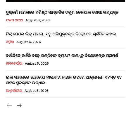
ଦୁଷ୍କର୍ମ ମାମଲାରେ ବରିଷ୍ଠ ସାମ୍ଵାଦିକ ତରୁଣ ତେଜପାଲ ଦୋଷୀ ସାବ୍ୟସ୍ତ
CWG 2022
August 6, 2026
ନିଟ୍ ପେପର ଲିକ୍ ମାମଲା :ସବୁ ଅଭିଯୁକ୍ତଙ୍କ ବିରୋଧରେ ଚାର୍ଜସିଟ ଦାଖଲ
ଓଡ଼ିଶା
August 6, 2026
ବର୍ଷାଦିନେ କାହିଁକି ବଢ଼େ ଗଣ୍ଠିବାତ ବ୍ୟଥା? ଜାଣନ୍ତୁ ବିଶେଷଜ୍ଞଙ୍କ ପରାମର୍ଶ
ଜୀବନଚର୍ଯ୍ୟା
August 5, 2026
ଲାଲ ସାଗରରେ ଭାରତୀୟ ମାଲବାହୀ ଜାହାଜ ଉପରେ ଆକ୍ରମଣ; ସମସ୍ତ ୧୪
ନାବିକ ସୁରକ୍ଷିତ ଉଦ୍ଧାର
ଅନ୍ତର୍ଜାତୀୟ
August 5, 2026