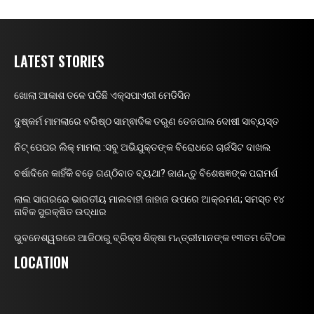
LATEST STORIES
ଖୋଲା ଆକାଶ ତଳେ ପଡିଛି ଏକ୍ସପାଏରୀ ମେଡିସିନ
ଦୁଷ୍କର୍ମ ମାମଲାରେ ବରିଷ୍ଠ ସାମ୍ଵାଦିକ ତରୁଣ ତେଜପାଲ ଦୋଷୀ ସାବ୍ୟସ୍ତ
ନିଟ୍ ପେପର ଲିକ୍ ମାମଲା :ସବୁ ଅଭିଯୁକ୍ତଙ୍କ ବିରୋଧରେ ଚାର୍ଜସିଟ ଦାଖଲ
ବର୍ଷାଦିନେ କାହିଁକି ବଢ଼େ ଗଣ୍ଠିବାତ ବ୍ୟଥା? ଜାଣନ୍ତୁ ବିଶେଷଜ୍ଞଙ୍କ ପରାମର୍ଶ
ଲାଲ ସାଗରରେ ଭାରତୀୟ ମାଲବାହୀ ଜାହାଜ ଉପରେ ଆକ୍ରମଣ; ସମସ୍ତ ୧୪
ନାବିକ ସୁରକ୍ଷିତ ଉଦ୍ଧାର
ଭୁବନେଶ୍ୱରରେ ଆଜିଠାରୁ ବ୍ରିକ୍ସ ଶିକ୍ଷା ମନ୍ତ୍ରୀମାନଙ୍କ ୧୩ତମ ବୈଠକ
LOCATION