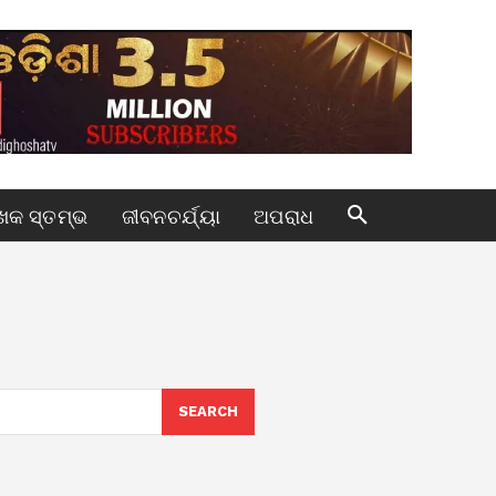
କ ସ୍ତମ୍ଭ
ଜୀବନଚର୍ଯ୍ୟା
ଅପରାଧ
SEARCH