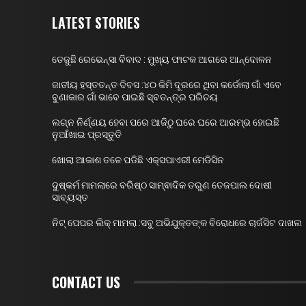
LATEST STORIES
ତେଜୁଛି ରେଭେନ୍ସା ବିବାଦ : ମୁଖ୍ୟ ଫାଟକ ଆଗରେ ଆନ୍ଦୋଳନ
ଜାତୀୟ ହସ୍ତତନ୍ତ ଦିବସ :୪୦ କିମି ଦୂରରେ ଥିବା କର୍ଡୋଲା ଗାଁ ଏବେ
ବୁଣାକାର ଗାଁ ଭାବେ ପାଇଛି ସ୍ବତନ୍ତ୍ର ପରିଚୟ
ଲଗ୍ନ ନିର୍ଣ୍ଣୟ ହେବା ପରେ ଆଜିଠୁ ଘରେ ଘରେ ଆରମ୍ଭ ହୋଇଛି
ନୁଆଁଖାଇ ପ୍ରସ୍ତୁତି
ଖୋଲା ଆକାଶ ତଳେ ପଡିଛି ଏକ୍ସପାଏରୀ ମେଡିସିନ
ଦୁଷ୍କର୍ମ ମାମଲାରେ ବରିଷ୍ଠ ସାମ୍ଵାଦିକ ତରୁଣ ତେଜପାଲ ଦୋଷୀ
ସାବ୍ୟସ୍ତ
ନିଟ୍ ପେପର ଲିକ୍ ମାମଲା :ସବୁ ଅଭିଯୁକ୍ତଙ୍କ ବିରୋଧରେ ଚାର୍ଜସିଟ ଦାଖଲ
CONTACT US