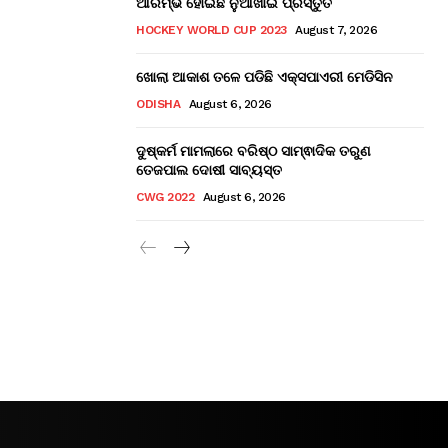
ଆରମ୍ଭ ହୋଇଛି ନୁଆଁଖାଇ ପ୍ରସ୍ତୁତି
HOCKEY WORLD CUP 2023
August 7, 2026
ଖୋଲା ଆକାଶ ତଳେ ପଡିଛି ଏକ୍ସପାଏରୀ ମେଡିସିନ
ODISHA
August 6, 2026
ଦୁଷ୍କର୍ମ ମାମଲାରେ ବରିଷ୍ଠ ସାମ୍ଵାଦିକ ତରୁଣ
ତେଜପାଲ ଦୋଷୀ ସାବ୍ୟସ୍ତ
CWG 2022
August 6, 2026