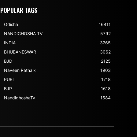
POPULAR TAGS
Odisha
16411
NANDIGHOSHA TV
5792
INDIA
3265
BHUBANESWAR
3062
BJD
2125
Naveen Patnaik
1903
PURI
1718
BJP
1618
NandighoshaTv
1584