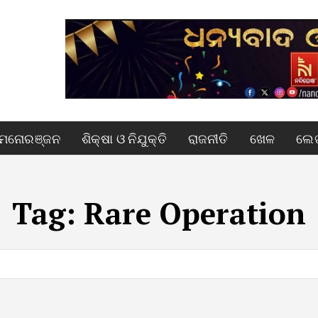
ମନୋରଞ୍ଜନ
ଶିକ୍ଷା ଓ ନିଯୁକ୍ତି
ରାଜନୀତି
ଖେଳ
ଲେଖ
Tag:
Rare Operation