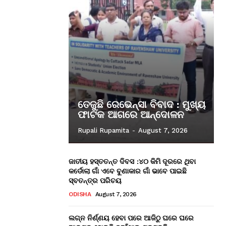
ତେଜୁଛି ରେଭେନ୍ସା ବିବାଦ : ମୁଖ୍ୟ
ଫାଟକ ଆଗରେ ଆନ୍ଦୋଳନ
Rupali Rupamita
-
August 7, 2026
ଜାତୀୟ ହସ୍ତତନ୍ତ ଦିବସ :୪୦ କିମି ଦୂରରେ ଥିବା
କର୍ଡୋଲା ଗାଁ ଏବେ ବୁଣାକାର ଗାଁ ଭାବେ ପାଇଛି
ସ୍ବତନ୍ତ୍ର ପରିଚୟ
ODISHA
August 7, 2026
ଲଗ୍ନ ନିର୍ଣ୍ଣୟ ହେବା ପରେ ଆଜିଠୁ ଘରେ ଘରେ