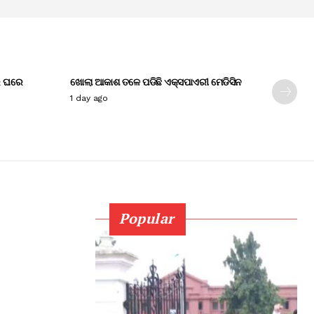
େ ଘରେ
ଖୋଲା ଆକାଶ ତଳେ ପଡିଛି ଏକ୍ସପାଏରୀ ମେଡିସିନ
1 day ago
Popular