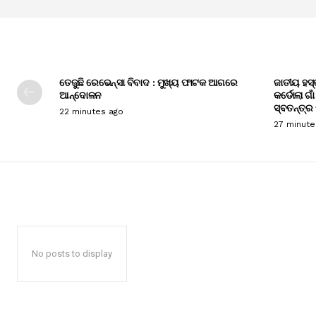
ତେଜୁଛି ରେଭେନ୍ସା ବିବାଦ : ମୁଖ୍ୟ ଫାଟକ ଆଗରେ
ଜାତୀୟ ହସ୍
ଆନ୍ଦୋଳନ
କର୍ଡୋଲା ଗା
ସ୍ବତନ୍ତ୍ର
22 minutes ago
27 minute
No posts to display