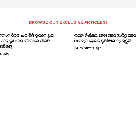
BROWSE OUR EXCLUSIVE ARTICLES!
ତତନ୍ତ ଦିବସ :୪୦ କିମି ଦୂରରେ ଥିବା
ଲଗ୍ନ ନିର୍ଣ୍ଣୟ ହେବା ପରେ ଆଜିଠୁ ଘର
ଁ ଏବେ ବୁଣାକାର ଗାଁ ଭାବେ ପାଇଛି
ଆରମ୍ଭ ହୋଇଛି ନୁଆଁଖାଇ ପ୍ରସ୍ତୁତି
 ପରିଚୟ
34 minutes ago
s ago