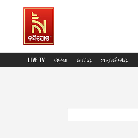
LIVE TV
ଓଡ଼ିଶା
ଜାତୀୟ
ଅନ୍ତର୍ଜାତୀୟ