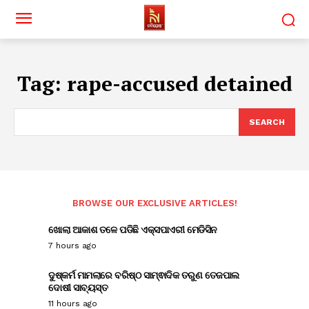
Tag:
rape-accused detained
SEARCH
BROWSE OUR EXCLUSIVE ARTICLES!
ଖୋଲା ଆକାଶ ତଳେ ପଡିଛି ଏକ୍ସପାଏରୀ ମେଡିସିନ
7 hours ago
ଦୁଷ୍କର୍ମ ମାମଲାରେ ବରିଷ୍ଠ ସାମ୍ଵାଦିକ ତରୁଣ ତେଜପାଲ
ଦୋଷୀ ସାବ୍ୟସ୍ତ
11 hours ago