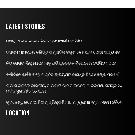
LATEST STORIES
ଖୋଲା ଆକାଶ ତଳେ ପଡିଛି ଏକ୍ସପାଏରୀ ମେଡିସିନ
ଦୁଷ୍କର୍ମ ମାମଲାରେ ବରିଷ୍ଠ ସାମ୍ଵାଦିକ ତରୁଣ ତେଜପାଲ ଦୋଷୀ ସାବ୍ୟସ୍ତ
ନିଟ୍ ପେପର ଲିକ୍ ମାମଲା :ସବୁ ଅଭିଯୁକ୍ତଙ୍କ ବିରୋଧରେ ଚାର୍ଜସିଟ ଦାଖଲ
ବର୍ଷାଦିନେ କାହିଁକି ବଢ଼େ ଗଣ୍ଠିବାତ ବ୍ୟଥା? ଜାଣନ୍ତୁ ବିଶେଷଜ୍ଞଙ୍କ ପରାମର୍ଶ
ଲାଲ ସାଗରରେ ଭାରତୀୟ ମାଲବାହୀ ଜାହାଜ ଉପରେ ଆକ୍ରମଣ; ସମସ୍ତ ୧୪
ନାବିକ ସୁରକ୍ଷିତ ଉଦ୍ଧାର
ଭୁବନେଶ୍ୱରରେ ଆଜିଠାରୁ ବ୍ରିକ୍ସ ଶିକ୍ଷା ମନ୍ତ୍ରୀମାନଙ୍କ ୧୩ତମ ବୈଠକ
LOCATION