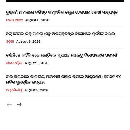
ଦୁଷ୍କର୍ମ ମାମଲାରେ ବରିଷ୍ଠ ସାମ୍ଵାଦିକ ତରୁଣ ତେଜପାଲ ଦୋଷୀ ସାବ୍ୟସ୍ତ
CWG 2022
August 6, 2026
ନିଟ୍ ପେପର ଲିକ୍ ମାମଲା :ସବୁ ଅଭିଯୁକ୍ତଙ୍କ ବିରୋଧରେ ଚାର୍ଜସିଟ ଦାଖଲ
ଓଡ଼ିଶା
August 6, 2026
ବର୍ଷାଦିନେ କାହିଁକି ବଢ଼େ ଗଣ୍ଠିବାତ ବ୍ୟଥା? ଜାଣନ୍ତୁ ବିଶେଷଜ୍ଞଙ୍କ ପରାମର୍ଶ
ଜୀବନଚର୍ଯ୍ୟା
August 5, 2026
ଲାଲ ସାଗରରେ ଭାରତୀୟ ମାଲବାହୀ ଜାହାଜ ଉପରେ ଆକ୍ରମଣ; ସମସ୍ତ ୧୪
ନାବିକ ସୁରକ୍ଷିତ ଉଦ୍ଧାର
ଅନ୍ତର୍ଜାତୀୟ
August 5, 2026