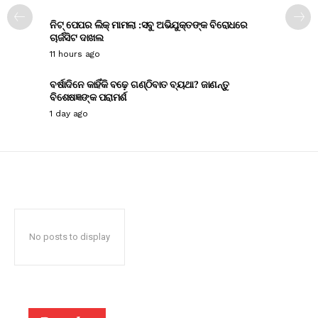
ନିଟ୍ ପେପର ଲିକ୍ ମାମଲା :ସବୁ ଅଭିଯୁକ୍ତଙ୍କ ବିରୋଧରେ
ଚାର୍ଜସିଟ ଦାଖଲ
11 hours ago
ବର୍ଷାଦିନେ କାହିଁକି ବଢ଼େ ଗଣ୍ଠିବାତ ବ୍ୟଥା? ଜାଣନ୍ତୁ
ବିଶେଷଜ୍ଞଙ୍କ ପରାମର୍ଶ
1 day ago
No posts to display