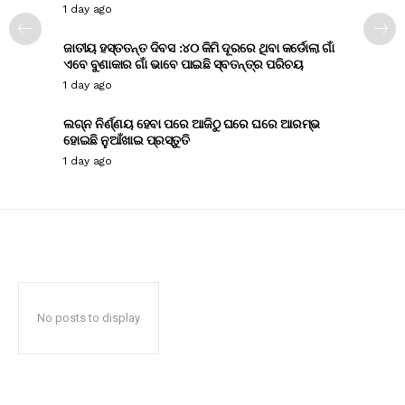
1 day ago
ଜାତୀୟ ହସ୍ତତନ୍ତ ଦିବସ :୪୦ କିମି ଦୂରରେ ଥିବା କର୍ଡୋଲା ଗାଁ
ଏବେ ବୁଣାକାର ଗାଁ ଭାବେ ପାଇଛି ସ୍ବତନ୍ତ୍ର ପରିଚୟ
1 day ago
ଲଗ୍ନ ନିର୍ଣ୍ଣୟ ହେବା ପରେ ଆଜିଠୁ ଘରେ ଘରେ ଆରମ୍ଭ
ହୋଇଛି ନୁଆଁଖାଇ ପ୍ରସ୍ତୁତି
1 day ago
No posts to display