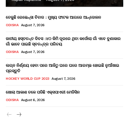
ତେଜୁଛି ରେଭେନ୍ସା ବିବାଦ : ମୁଖ୍ୟ ଫାଟକ ଆଗରେ ଆନ୍ଦୋଳନ
ODISHA
August 7, 2026
ଜାତୀୟ ହସ୍ତତନ୍ତ ଦିବସ :୪୦ କିମି ଦୂରରେ ଥିବା କର୍ଡୋଲା ଗାଁ ଏବେ ବୁଣାକାର
ଗାଁ ଭାବେ ପାଇଛି ସ୍ବତନ୍ତ୍ର ପରିଚୟ
ODISHA
August 7, 2026
ଲଗ୍ନ ନିର୍ଣ୍ଣୟ ହେବା ପରେ ଆଜିଠୁ ଘରେ ଘରେ ଆରମ୍ଭ ହୋଇଛି ନୁଆଁଖାଇ
ପ୍ରସ୍ତୁତି
HOCKEY WORLD CUP 2023
August 7, 2026
ଖୋଲା ଆକାଶ ତଳେ ପଡିଛି ଏକ୍ସପାଏରୀ ମେଡିସିନ
ODISHA
August 6, 2026