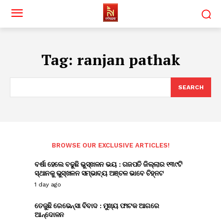
Tag:
ranjan pathak
SEARCH
BROWSE OUR EXCLUSIVE ARTICLES!
ବର୍ଷା ହେଲେ ବଢୁଛି ଭୁସ୍ଖଳନ ଭୟ : ଗଜପତି ଜିଲ୍ଲାର ୧୩୯ଟି
ସ୍ଥାନକୁ ଭୁସ୍ଖଳନ ସମ୍ଭାବ୍ୟ ଅଞ୍ଚଳ ଭାବେ ଚିହ୍ନଟ
1 day ago
ତେଜୁଛି ରେଭେନ୍ସା ବିବାଦ : ମୁଖ୍ୟ ଫାଟକ ଆଗରେ
ଆନ୍ଦୋଳନ