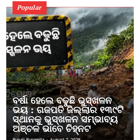
Popular
ବର୍ଷା ହେଲେ ବଢୁଛି ଭୁସ୍ଖଳନ
ଭୟ : ଗଜପତି ଜିଲ୍ଲାର ୧୩୯ଟି
ସ୍ଥାନକୁ ଭୁସ୍ଖଳନ ସମ୍ଭାବ୍ୟ
ଅଞ୍ଚଳ ଭାବେ ଚିହ୍ନଟ
Rupali Rupamita
-
August 7, 2026