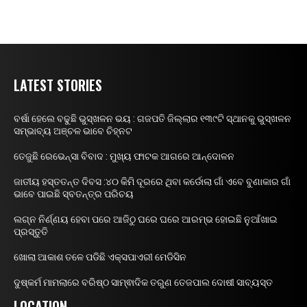
LATEST STORIES
ବର୍ଷା ହେଲେ ବଢୁଛି ଭୁସ୍ଖଳନ ଭୟ : ଗଜପତି ଜିଲ୍ଲାର ୧୩୯ଟି ସ୍ଥାନକୁ ଭୁସ୍ଖଳନ
ସମ୍ଭାବ୍ୟ ଅଞ୍ଚଳ ଭାବେ ଚିହ୍ନଟ
ତେଜୁଛି ରେଭେନ୍ସା ବିବାଦ : ମୁଖ୍ୟ ଫାଟକ ଆଗରେ ଆନ୍ଦୋଳନ
ଜାତୀୟ ହସ୍ତତନ୍ତ ଦିବସ :୪୦ କିମି ଦୂରରେ ଥିବା କର୍ଡୋଲା ଗାଁ ଏବେ ବୁଣାକାର ଗାଁ
ଭାବେ ପାଇଛି ସ୍ବତନ୍ତ୍ର ପରିଚୟ
ଲଗ୍ନ ନିର୍ଣ୍ଣୟ ହେବା ପରେ ଆଜିଠୁ ଘରେ ଘରେ ଆରମ୍ଭ ହୋଇଛି ନୁଆଁଖାଇ
ପ୍ରସ୍ତୁତି
ଖୋଲା ଆକାଶ ତଳେ ପଡିଛି ଏକ୍ସପାଏରୀ ମେଡିସିନ
ଦୁଷ୍କର୍ମ ମାମଲାରେ ବରିଷ୍ଠ ସାମ୍ଵାଦିକ ତରୁଣ ତେଜପାଲ ଦୋଷୀ ସାବ୍ୟସ୍ତ
LOCATION