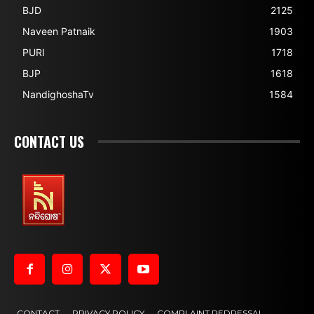
BJD
2125
Naveen Patnaik
1903
PURI
1718
BJP
1618
NandighoshaTv
1584
CONTACT US
CONTACT
PRIVACY POLICY
COMPLAINT REDRESSAL