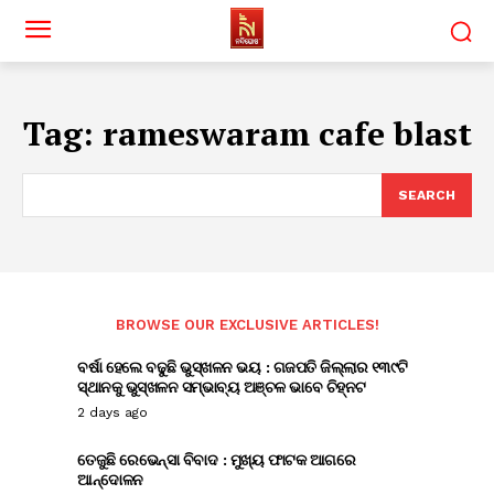
Tag:
rameswaram cafe blast
SEARCH
BROWSE OUR EXCLUSIVE ARTICLES!
ବର୍ଷା ହେଲେ ବଢୁଛି ଭୁସ୍ଖଳନ ଭୟ : ଗଜପତି ଜିଲ୍ଲାର ୧୩୯ଟି
ସ୍ଥାନକୁ ଭୁସ୍ଖଳନ ସମ୍ଭାବ୍ୟ ଅଞ୍ଚଳ ଭାବେ ଚିହ୍ନଟ
2 days ago
ତେଜୁଛି ରେଭେନ୍ସା ବିବାଦ : ମୁଖ୍ୟ ଫାଟକ ଆଗରେ
ଆନ୍ଦୋଳନ