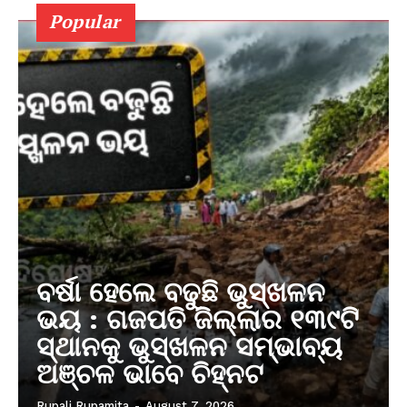
Popular
ବର୍ଷା ହେଲେ ବଢୁଛି ଭୁସ୍ଖଳନ
ଭୟ : ଗଜପତି ଜିଲ୍ଲାର ୧୩୯ଟି
ସ୍ଥାନକୁ ଭୁସ୍ଖଳନ ସମ୍ଭାବ୍ୟ
ଅଞ୍ଚଳ ଭାବେ ଚିହ୍ନଟ
Rupali Rupamita
-
August 7, 2026