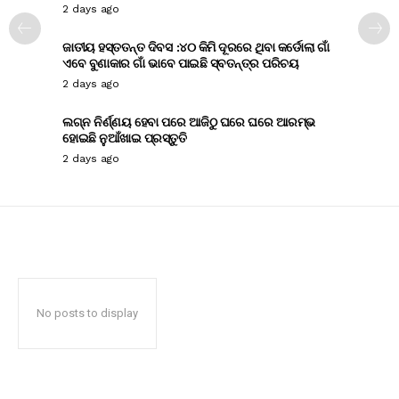
2 days ago
ଜାତୀୟ ହସ୍ତତନ୍ତ ଦିବସ :୪୦ କିମି ଦୂରରେ ଥିବା କର୍ଡୋଲା ଗାଁ
ଏବେ ବୁଣାକାର ଗାଁ ଭାବେ ପାଇଛି ସ୍ବତନ୍ତ୍ର ପରିଚୟ
2 days ago
ଲଗ୍ନ ନିର୍ଣ୍ଣୟ ହେବା ପରେ ଆଜିଠୁ ଘରେ ଘରେ ଆରମ୍ଭ
ହୋଇଛି ନୁଆଁଖାଇ ପ୍ରସ୍ତୁତି
2 days ago
No posts to display