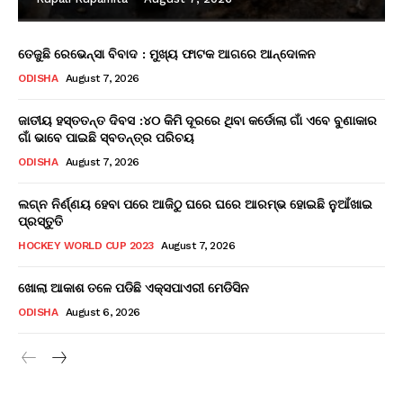
ତେଜୁଛି ରେଭେନ୍ସା ବିବାଦ : ମୁଖ୍ୟ ଫାଟକ ଆଗରେ ଆନ୍ଦୋଳନ
ODISHA
August 7, 2026
ଜାତୀୟ ହସ୍ତତନ୍ତ ଦିବସ :୪୦ କିମି ଦୂରରେ ଥିବା କର୍ଡୋଲା ଗାଁ ଏବେ ବୁଣାକାର
ଗାଁ ଭାବେ ପାଇଛି ସ୍ବତନ୍ତ୍ର ପରିଚୟ
ODISHA
August 7, 2026
ଲଗ୍ନ ନିର୍ଣ୍ଣୟ ହେବା ପରେ ଆଜିଠୁ ଘରେ ଘରେ ଆରମ୍ଭ ହୋଇଛି ନୁଆଁଖାଇ
ପ୍ରସ୍ତୁତି
HOCKEY WORLD CUP 2023
August 7, 2026
ଖୋଲା ଆକାଶ ତଳେ ପଡିଛି ଏକ୍ସପାଏରୀ ମେଡିସିନ
ODISHA
August 6, 2026