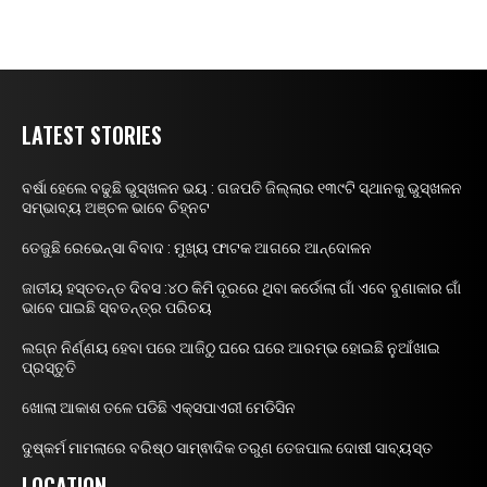
LATEST STORIES
ବର୍ଷା ହେଲେ ବଢୁଛି ଭୁସ୍ଖଳନ ଭୟ : ଗଜପତି ଜିଲ୍ଲାର ୧୩୯ଟି ସ୍ଥାନକୁ ଭୁସ୍ଖଳନ
ସମ୍ଭାବ୍ୟ ଅଞ୍ଚଳ ଭାବେ ଚିହ୍ନଟ
ତେଜୁଛି ରେଭେନ୍ସା ବିବାଦ : ମୁଖ୍ୟ ଫାଟକ ଆଗରେ ଆନ୍ଦୋଳନ
ଜାତୀୟ ହସ୍ତତନ୍ତ ଦିବସ :୪୦ କିମି ଦୂରରେ ଥିବା କର୍ଡୋଲା ଗାଁ ଏବେ ବୁଣାକାର ଗାଁ
ଭାବେ ପାଇଛି ସ୍ବତନ୍ତ୍ର ପରିଚୟ
ଲଗ୍ନ ନିର୍ଣ୍ଣୟ ହେବା ପରେ ଆଜିଠୁ ଘରେ ଘରେ ଆରମ୍ଭ ହୋଇଛି ନୁଆଁଖାଇ
ପ୍ରସ୍ତୁତି
ଖୋଲା ଆକାଶ ତଳେ ପଡିଛି ଏକ୍ସପାଏରୀ ମେଡିସିନ
ଦୁଷ୍କର୍ମ ମାମଲାରେ ବରିଷ୍ଠ ସାମ୍ଵାଦିକ ତରୁଣ ତେଜପାଲ ଦୋଷୀ ସାବ୍ୟସ୍ତ
LOCATION