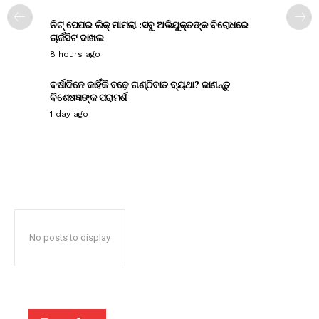
ନିଟ୍ ପେପର ଲିକ୍ ମାମଲା :ସବୁ ଅଭିଯୁକ୍ତଙ୍କ ବିରୋଧରେ
ଚାର୍ଜସିଟ ଦାଖଲ
8 hours ago
ବର୍ଷାଦିନେ କାହିଁକି ବଢ଼େ ଗଣ୍ଠିବାତ ବ୍ୟଥା? ଜାଣନ୍ତୁ
ବିଶେଷଜ୍ଞଙ୍କ ପରାମର୍ଶ
1 day ago
No posts to display