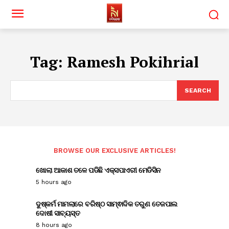
Tag:
Ramesh Pokihrial
SEARCH
BROWSE OUR EXCLUSIVE ARTICLES!
ଖୋଲା ଆକାଶ ତଳେ ପଡିଛି ଏକ୍ସପାଏରୀ ମେଡିସିନ
5 hours ago
ଦୁଷ୍କର୍ମ ମାମଲାରେ ବରିଷ୍ଠ ସାମ୍ଵାଦିକ ତରୁଣ ତେଜପାଲ
ଦୋଷୀ ସାବ୍ୟସ୍ତ
8 hours ago