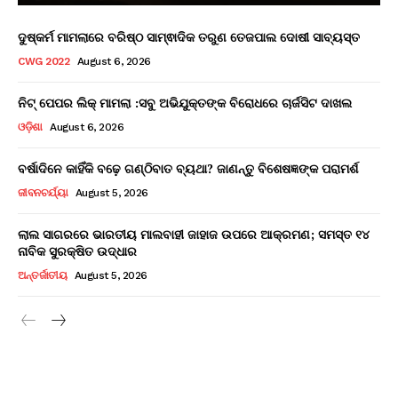
ଦୁଷ୍କର୍ମ ମାମଲାରେ ବରିଷ୍ଠ ସାମ୍ଵାଦିକ ତରୁଣ ତେଜପାଲ ଦୋଷୀ ସାବ୍ୟସ୍ତ
CWG 2022
August 6, 2026
ନିଟ୍ ପେପର ଲିକ୍ ମାମଲା :ସବୁ ଅଭିଯୁକ୍ତଙ୍କ ବିରୋଧରେ ଚାର୍ଜସିଟ ଦାଖଲ
ଓଡ଼ିଶା
August 6, 2026
ବର୍ଷାଦିନେ କାହିଁକି ବଢ଼େ ଗଣ୍ଠିବାତ ବ୍ୟଥା? ଜାଣନ୍ତୁ ବିଶେଷଜ୍ଞଙ୍କ ପରାମର୍ଶ
ଜୀବନଚର୍ଯ୍ୟା
August 5, 2026
ଲାଲ ସାଗରରେ ଭାରତୀୟ ମାଲବାହୀ ଜାହାଜ ଉପରେ ଆକ୍ରମଣ; ସମସ୍ତ ୧୪
ନାବିକ ସୁରକ୍ଷିତ ଉଦ୍ଧାର
ଅନ୍ତର୍ଜାତୀୟ
August 5, 2026