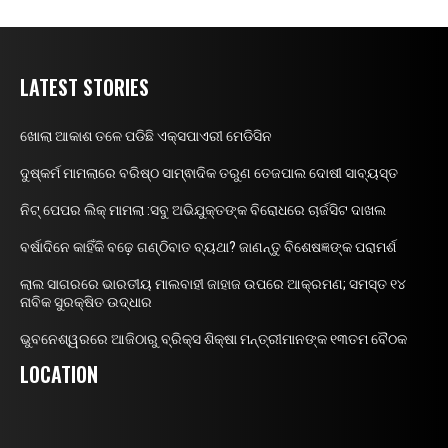
LATEST STORIES
ଖୋଲା ଆକାଶ ତଳେ ପଡିଛି ଏକ୍ସପାଏରୀ ମେଡିସିନ
ଦୁଷ୍କର୍ମ ମାମଲାରେ ବରିଷ୍ଠ ସାମ୍ଵାଦିକ ତରୁଣ ତେଜପାଲ ଦୋଷୀ ସାବ୍ୟସ୍ତ
ନିଟ୍ ପେପର ଲିକ୍ ମାମଲା :ସବୁ ଅଭିଯୁକ୍ତଙ୍କ ବିରୋଧରେ ଚାର୍ଜସିଟ ଦାଖଲ
ବର୍ଷାଦିନେ କାହିଁକି ବଢ଼େ ଗଣ୍ଠିବାତ ବ୍ୟଥା? ଜାଣନ୍ତୁ ବିଶେଷଜ୍ଞଙ୍କ ପରାମର୍ଶ
ଲାଲ ସାଗରରେ ଭାରତୀୟ ମାଲବାହୀ ଜାହାଜ ଉପରେ ଆକ୍ରମଣ; ସମସ୍ତ ୧୪
ନାବିକ ସୁରକ୍ଷିତ ଉଦ୍ଧାର
ଭୁବନେଶ୍ୱରରେ ଆଜିଠାରୁ ବ୍ରିକ୍ସ ଶିକ୍ଷା ମନ୍ତ୍ରୀମାନଙ୍କ ୧୩ତମ ବୈଠକ
LOCATION