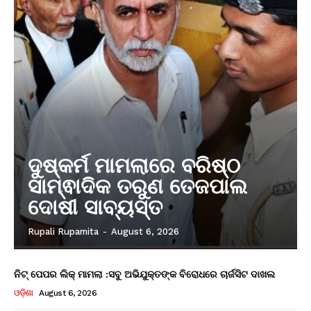
ଦୁଷ୍କର୍ମ ମାମଲାରେ ବରିଷ୍ଠ
ସାମ୍ଵାଦିକ ତରୁଣ ତେଜପାଲ
ଦୋଷୀ ସାବ୍ୟସ୍ତ
Rupali Rupamita
-
August 6, 2026
ନିଟ୍ ପେପର ଲିକ୍ ମାମଲା :ସବୁ ଅଭିଯୁକ୍ତଙ୍କ ବିରୋଧରେ ଚାର୍ଜସିଟ ଦାଖଲ
ଓଡ଼ିଶା
August 6, 2026