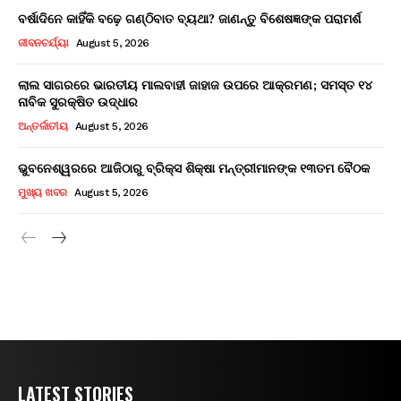
ବର୍ଷାଦିନେ କାହିଁକି ବଢ଼େ ଗଣ୍ଠିବାତ ବ୍ୟଥା? ଜାଣନ୍ତୁ ବିଶେଷଜ୍ଞଙ୍କ ପରାମର୍ଶ
ଜୀବନଚର୍ଯ୍ୟା
August 5, 2026
ଲାଲ ସାଗରରେ ଭାରତୀୟ ମାଲବାହୀ ଜାହାଜ ଉପରେ ଆକ୍ରମଣ; ସମସ୍ତ ୧୪
ନାବିକ ସୁରକ୍ଷିତ ଉଦ୍ଧାର
ଅନ୍ତର୍ଜାତୀୟ
August 5, 2026
ଭୁବନେଶ୍ୱରରେ ଆଜିଠାରୁ ବ୍ରିକ୍ସ ଶିକ୍ଷା ମନ୍ତ୍ରୀମାନଙ୍କ ୧୩ତମ ବୈଠକ
ମୁଖ୍ୟ ଖବର
August 5, 2026
LATEST STORIES