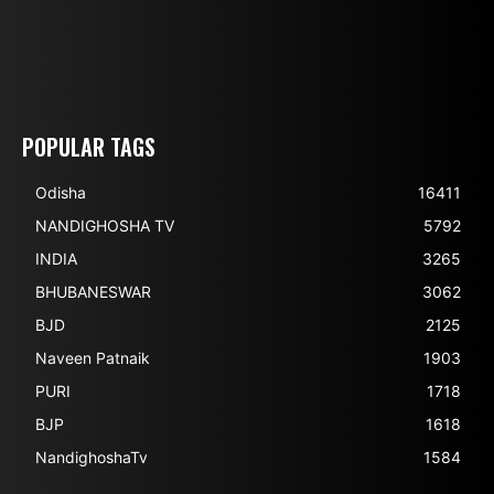
POPULAR TAGS
Odisha
16411
NANDIGHOSHA TV
5792
INDIA
3265
BHUBANESWAR
3062
BJD
2125
Naveen Patnaik
1903
PURI
1718
BJP
1618
NandighoshaTv
1584