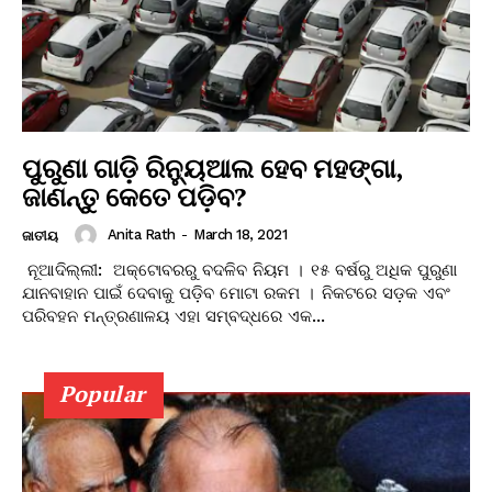
ପୁରୁଣା ଗାଡ଼ି ରିନ୍ୟୁଆଲ ହେବ ମହଙ୍ଗା,
ଜାଣନ୍ତୁ କେତେ ପଡ଼ିବ?
Anita Rath
-
March 18, 2021
ଜାତୀୟ
ନୂଆଦିଲ୍ଲୀ: ଅକ୍ଟୋବରରୁ ବଦଳିବ ନିୟମ । ୧୫ ବର୍ଷରୁ ଅଧିକ ପୁରୁଣା
ଯାନବାହାନ ପାଇଁ ଦେବାକୁ ପଡ଼ିବ ମୋଟା ରକମ । ନିକଟରେ ସଡ଼କ ଏବଂ
ପରିବହନ ମନ୍ତ୍ରଣାଳୟ ଏହା ସମ୍ବଦ୍ଧରେ ଏକ...
Popular