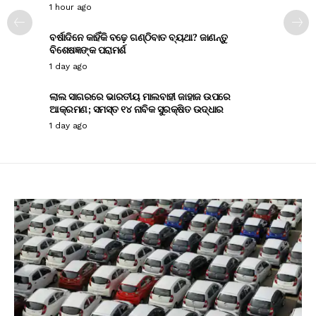
1 hour ago
ବର୍ଷାଦିନେ କାହିଁକି ବଢ଼େ ଗଣ୍ଠିବାତ ବ୍ୟଥା? ଜାଣନ୍ତୁ
ବିଶେଷଜ୍ଞଙ୍କ ପରାମର୍ଶ
1 day ago
ଲାଲ ସାଗରରେ ଭାରତୀୟ ମାଲବାହୀ ଜାହାଜ ଉପରେ
ଆକ୍ରମଣ; ସମସ୍ତ ୧୪ ନାବିକ ସୁରକ୍ଷିତ ଉଦ୍ଧାର
1 day ago