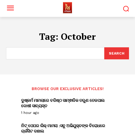
Tag:
October
SEARCH
BROWSE OUR EXCLUSIVE ARTICLES!
ଦୁଷ୍କର୍ମ ମାମଲାରେ ବରିଷ୍ଠ ସାମ୍ଵାଦିକ ତରୁଣ ତେଜପାଲ
ଦୋଷୀ ସାବ୍ୟସ୍ତ
1 hour ago
ନିଟ୍ ପେପର ଲିକ୍ ମାମଲା :ସବୁ ଅଭିଯୁକ୍ତଙ୍କ ବିରୋଧରେ
ଚାର୍ଜସିଟ ଦାଖଲ