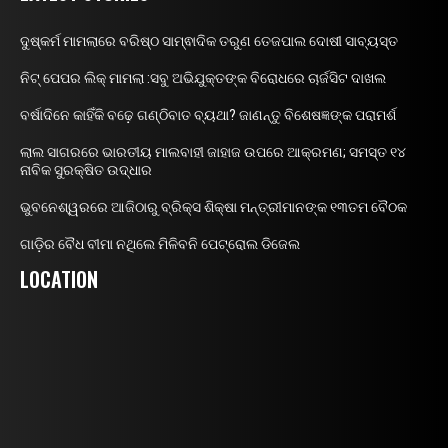
ଦୁଷ୍କର୍ମ ମାମଲାରେ ବରିଷ୍ଠ ସାମ୍ଵାଦିକ ତରୁଣ ତେଜପାଲ ଦୋଷୀ ସାବ୍ୟସ୍ତ
ନିଟ୍ ପେପର ଲିକ୍ ମାମଲା :ସବୁ ଅଭିଯୁକ୍ତଙ୍କ ବିରୋଧରେ ଚାର୍ଜସିଟ ଦାଖଲ
ବର୍ଷାଦିନେ କାହିଁକି ବଢ଼େ ଗଣ୍ଠିବାତ ବ୍ୟଥା? ଜାଣନ୍ତୁ ବିଶେଷଜ୍ଞଙ୍କ ପରାମର୍ଶ
ଲାଲ ସାଗରରେ ଭାରତୀୟ ମାଲବାହୀ ଜାହାଜ ଉପରେ ଆକ୍ରମଣ; ସମସ୍ତ ୧୪
ନାବିକ ସୁରକ୍ଷିତ ଉଦ୍ଧାର
ଭୁବନେଶ୍ୱରରେ ଆଜିଠାରୁ ବ୍ରିକ୍ସ ଶିକ୍ଷା ମନ୍ତ୍ରୀମାନଙ୍କ ୧୩ତମ ବୈଠକ
ଗାଡ଼ିର ବୈଧ ବୀମା ନଥିଲେ ମିଳିବନି ପେଟ୍ରୋଲ ଡିଜେଲ
LOCATION