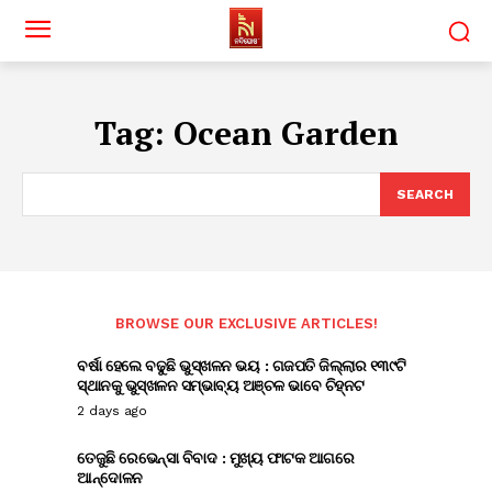
Tag:
Ocean Garden
SEARCH
BROWSE OUR EXCLUSIVE ARTICLES!
ବର୍ଷା ହେଲେ ବଢୁଛି ଭୁସ୍ଖଳନ ଭୟ : ଗଜପତି ଜିଲ୍ଲାର ୧୩୯ଟି
ସ୍ଥାନକୁ ଭୁସ୍ଖଳନ ସମ୍ଭାବ୍ୟ ଅଞ୍ଚଳ ଭାବେ ଚିହ୍ନଟ
2 days ago
ତେଜୁଛି ରେଭେନ୍ସା ବିବାଦ : ମୁଖ୍ୟ ଫାଟକ ଆଗରେ
ଆନ୍ଦୋଳନ