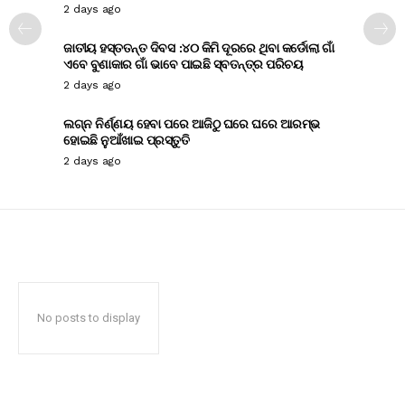
2 days ago
ଜାତୀୟ ହସ୍ତତନ୍ତ ଦିବସ :୪୦ କିମି ଦୂରରେ ଥିବା କର୍ଡୋଲା ଗାଁ
ଏବେ ବୁଣାକାର ଗାଁ ଭାବେ ପାଇଛି ସ୍ବତନ୍ତ୍ର ପରିଚୟ
2 days ago
ଲଗ୍ନ ନିର୍ଣ୍ଣୟ ହେବା ପରେ ଆଜିଠୁ ଘରେ ଘରେ ଆରମ୍ଭ
ହୋଇଛି ନୁଆଁଖାଇ ପ୍ରସ୍ତୁତି
2 days ago
No posts to display