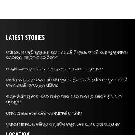
LATEST STORIES
ବର୍ଷା ହେଲେ ବଢୁଛି ଭୁସ୍ଖଳନ ଭୟ : ଗଜପତି ଜିଲ୍ଲାର ୧୩୯ଟି ସ୍ଥାନକୁ ଭୁସ୍ଖଳନ
ସମ୍ଭାବ୍ୟ ଅଞ୍ଚଳ ଭାବେ ଚିହ୍ନଟ
ତେଜୁଛି ରେଭେନ୍ସା ବିବାଦ : ମୁଖ୍ୟ ଫାଟକ ଆଗରେ ଆନ୍ଦୋଳନ
ଜାତୀୟ ହସ୍ତତନ୍ତ ଦିବସ :୪୦ କିମି ଦୂରରେ ଥିବା କର୍ଡୋଲା ଗାଁ ଏବେ ବୁଣାକାର ଗାଁ
ଭାବେ ପାଇଛି ସ୍ବତନ୍ତ୍ର ପରିଚୟ
ଲଗ୍ନ ନିର୍ଣ୍ଣୟ ହେବା ପରେ ଆଜିଠୁ ଘରେ ଘରେ ଆରମ୍ଭ ହୋଇଛି ନୁଆଁଖାଇ
ପ୍ରସ୍ତୁତି
ଖୋଲା ଆକାଶ ତଳେ ପଡିଛି ଏକ୍ସପାଏରୀ ମେଡିସିନ
ଦୁଷ୍କର୍ମ ମାମଲାରେ ବରିଷ୍ଠ ସାମ୍ଵାଦିକ ତରୁଣ ତେଜପାଲ ଦୋଷୀ ସାବ୍ୟସ୍ତ
LOCATION