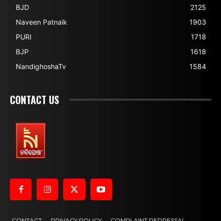
BJD
2125
Naveen Patnaik
1903
PURI
1718
BJP
1618
NandighoshaTv
1584
CONTACT US
CONTACT
PRIVACY POLICY
COMPLAINT REDRESSAL