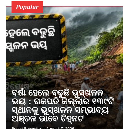
Popular
ବର୍ଷା ହେଲେ ବଢୁଛି ଭୁସ୍ଖଳନ
ଭୟ : ଗଜପତି ଜିଲ୍ଲାର ୧୩୯ଟି
ସ୍ଥାନକୁ ଭୁସ୍ଖଳନ ସମ୍ଭାବ୍ୟ
ଅଞ୍ଚଳ ଭାବେ ଚିହ୍ନଟ
Rupali Rupamita
-
August 7, 2026