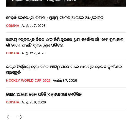
ତେଜୁଛି ରେଭେନ୍ସା ବିବାଦ : ମୁଖ୍ୟ ଫାଟକ ଆଗରେ ଆନ୍ଦୋଳନ
ODISHA
August 7, 2026
ଜାତୀୟ ହସ୍ତତନ୍ତ ଦିବସ :୪୦ କିମି ଦୂରରେ ଥିବା କର୍ଡୋଲା ଗାଁ ଏବେ ବୁଣାକାର
ଗାଁ ଭାବେ ପାଇଛି ସ୍ବତନ୍ତ୍ର ପରିଚୟ
ODISHA
August 7, 2026
ଲଗ୍ନ ନିର୍ଣ୍ଣୟ ହେବା ପରେ ଆଜିଠୁ ଘରେ ଘରେ ଆରମ୍ଭ ହୋଇଛି ନୁଆଁଖାଇ
ପ୍ରସ୍ତୁତି
HOCKEY WORLD CUP 2023
August 7, 2026
ଖୋଲା ଆକାଶ ତଳେ ପଡିଛି ଏକ୍ସପାଏରୀ ମେଡିସିନ
ODISHA
August 6, 2026