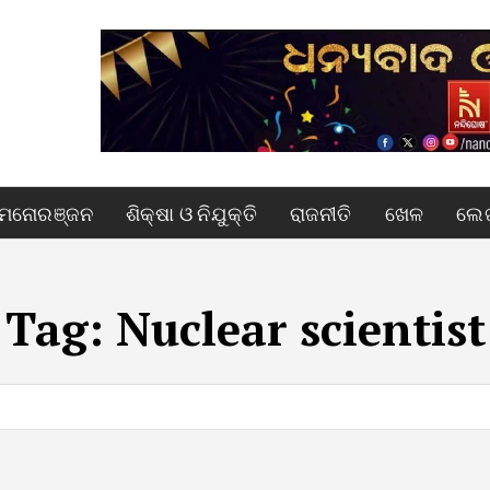
ମନୋରଞ୍ଜନ
ଶିକ୍ଷା ଓ ନିଯୁକ୍ତି
ରାଜନୀତି
ଖେଳ
ଲେଖ
Tag:
Nuclear scientist