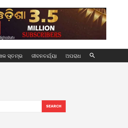
କ ସ୍ତମ୍ଭ
ଜୀବନଚର୍ଯ୍ୟା
ଅପରାଧ
SEARCH