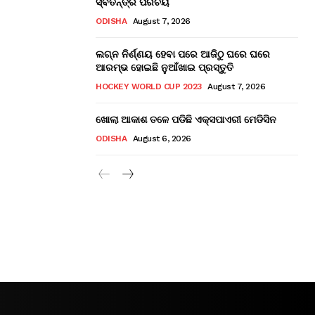
ସ୍ବତନ୍ତ୍ର ପରିଚୟ
ODISHA
August 7, 2026
ଲଗ୍ନ ନିର୍ଣ୍ଣୟ ହେବା ପରେ ଆଜିଠୁ ଘରେ ଘରେ
ଆରମ୍ଭ ହୋଇଛି ନୁଆଁଖାଇ ପ୍ରସ୍ତୁତି
HOCKEY WORLD CUP 2023
August 7, 2026
ଖୋଲା ଆକାଶ ତଳେ ପଡିଛି ଏକ୍ସପାଏରୀ ମେଡିସିନ
ODISHA
August 6, 2026