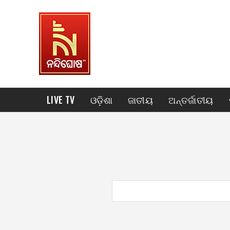
LIVE TV
ଓଡ଼ିଶା
ଜାତୀୟ
ଅନ୍ତର୍ଜାତୀୟ