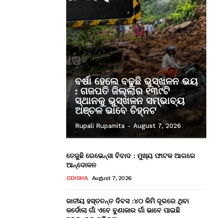
ବର୍ଷା ହେଲେ ବଢୁଛି ଭୁସ୍ଖଳନ ଭୟ
: ଗଜପତି ଜିଲ୍ଲାର ୧୩୯ଟି
ସ୍ଥାନକୁ ଭୁସ୍ଖଳନ ସମ୍ଭାବ୍ୟ
ଅଞ୍ଚଳ ଭାବେ ଚିହ୍ନଟ
Rupali Rupamita
-
August 7, 2026
ତେଜୁଛି ରେଭେନ୍ସା ବିବାଦ : ମୁଖ୍ୟ ଫାଟକ ଆଗରେ
ଆନ୍ଦୋଳନ
ODISHA
August 7, 2026
ଜାତୀୟ ହସ୍ତତନ୍ତ ଦିବସ :୪୦ କିମି ଦୂରରେ ଥିବା
କର୍ଡୋଲା ଗାଁ ଏବେ ବୁଣାକାର ଗାଁ ଭାବେ ପାଇଛି