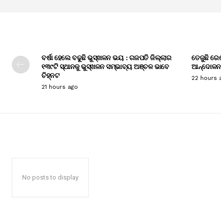
ବର୍ଷା ହେଲେ ବଢୁଛି ଭୁସ୍ଖଳନ ଭୟ : ଗଜପତି ଜିଲ୍ଲାର
ତେଜୁଛି ରେ
୧୩୯ଟି ସ୍ଥାନକୁ ଭୁସ୍ଖଳନ ସମ୍ଭାବ୍ୟ ଅଞ୍ଚଳ ଭାବେ
ଆନ୍ଦୋଳନ
ଚିହ୍ନଟ
22 hours 
21 hours ago
No posts to display