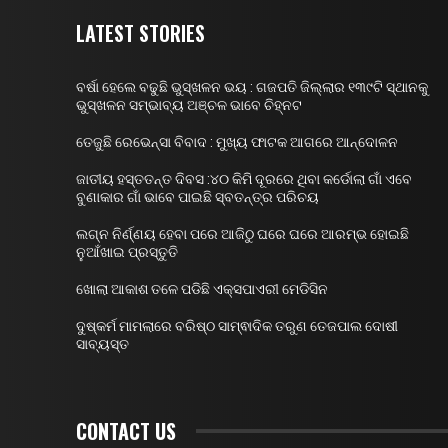
LATEST STORIES
ବର୍ଷା ହେଲେ ବଢୁଛି ଭୁସ୍ଖଳନ ଭୟ : ଗଜପତି ଜିଲ୍ଲାର ୧୩୯ଟି ସ୍ଥାନକୁ
ଭୁସ୍ଖଳନ ସମ୍ଭାବ୍ୟ ଅଞ୍ଚଳ ଭାବେ ଚିହ୍ନଟ
ତେଜୁଛି ରେଭେନ୍ସା ବିବାଦ : ମୁଖ୍ୟ ଫାଟକ ଆଗରେ ଆନ୍ଦୋଳନ
ଜାତୀୟ ହସ୍ତତନ୍ତ ଦିବସ :୪୦ କିମି ଦୂରରେ ଥିବା କର୍ଡୋଲା ଗାଁ ଏବେ
ବୁଣାକାର ଗାଁ ଭାବେ ପାଇଛି ସ୍ବତନ୍ତ୍ର ପରିଚୟ
ଲଗ୍ନ ନିର୍ଣ୍ଣୟ ହେବା ପରେ ଆଜିଠୁ ଘରେ ଘରେ ଆରମ୍ଭ ହୋଇଛି
ନୁଆଁଖାଇ ପ୍ରସ୍ତୁତି
ଖୋଲା ଆକାଶ ତଳେ ପଡିଛି ଏକ୍ସପାଏରୀ ମେଡିସିନ
ଦୁଷ୍କର୍ମ ମାମଲାରେ ବରିଷ୍ଠ ସାମ୍ଵାଦିକ ତରୁଣ ତେଜପାଲ ଦୋଷୀ
ସାବ୍ୟସ୍ତ
CONTACT US