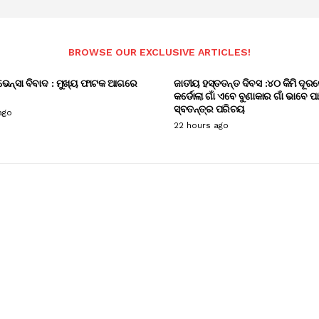
BROWSE OUR EXCLUSIVE ARTICLES!
ଭେନ୍ସା ବିବାଦ : ମୁଖ୍ୟ ଫାଟକ ଆଗରେ
ଜାତୀୟ ହସ୍ତତନ୍ତ ଦିବସ :୪୦ କିମି ଦୂରର
କର୍ଡୋଲା ଗାଁ ଏବେ ବୁଣାକାର ଗାଁ ଭାବେ ପ
ସ୍ବତନ୍ତ୍ର ପରିଚୟ
ago
22 hours ago