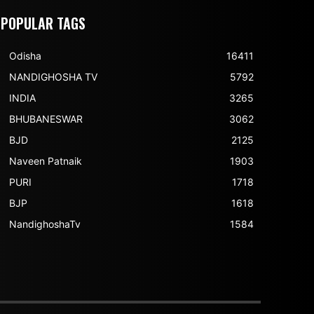
POPULAR TAGS
Odisha
16411
NANDIGHOSHA TV
5792
INDIA
3265
BHUBANESWAR
3062
BJD
2125
Naveen Patnaik
1903
PURI
1718
BJP
1618
NandighoshaTv
1584