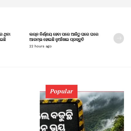
େ ଥିବା
ଲଗ୍ନ ନିର୍ଣ୍ଣୟ ହେବା ପରେ ଆଜିଠୁ ଘରେ ଘରେ
ାଇଛି
ଆରମ୍ଭ ହୋଇଛି ନୁଆଁଖାଇ ପ୍ରସ୍ତୁତି
22 hours ago
Popular