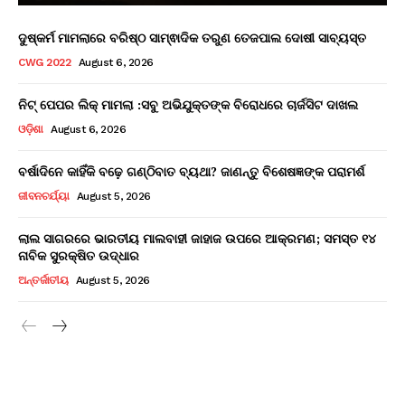
ଦୁଷ୍କର୍ମ ମାମଲାରେ ବରିଷ୍ଠ ସାମ୍ଵାଦିକ ତରୁଣ ତେଜପାଲ ଦୋଷୀ ସାବ୍ୟସ୍ତ
CWG 2022
August 6, 2026
ନିଟ୍ ପେପର ଲିକ୍ ମାମଲା :ସବୁ ଅଭିଯୁକ୍ତଙ୍କ ବିରୋଧରେ ଚାର୍ଜସିଟ ଦାଖଲ
ଓଡ଼ିଶା
August 6, 2026
ବର୍ଷାଦିନେ କାହିଁକି ବଢ଼େ ଗଣ୍ଠିବାତ ବ୍ୟଥା? ଜାଣନ୍ତୁ ବିଶେଷଜ୍ଞଙ୍କ ପରାମର୍ଶ
ଜୀବନଚର୍ଯ୍ୟା
August 5, 2026
ଲାଲ ସାଗରରେ ଭାରତୀୟ ମାଲବାହୀ ଜାହାଜ ଉପରେ ଆକ୍ରମଣ; ସମସ୍ତ ୧୪
ନାବିକ ସୁରକ୍ଷିତ ଉଦ୍ଧାର
ଅନ୍ତର୍ଜାତୀୟ
August 5, 2026