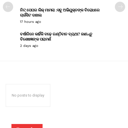
ନିଟ୍ ପେପର ଲିକ୍ ମାମଲା :ସବୁ ଅଭିଯୁକ୍ତଙ୍କ ବିରୋଧରେ
ଚାର୍ଜସିଟ ଦାଖଲ
17 hours ago
ବର୍ଷାଦିନେ କାହିଁକି ବଢ଼େ ଗଣ୍ଠିବାତ ବ୍ୟଥା? ଜାଣନ୍ତୁ
ବିଶେଷଜ୍ଞଙ୍କ ପରାମର୍ଶ
2 days ago
No posts to display