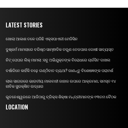
LATEST STORIES
ଖୋଲା ଆକାଶ ତଳେ ପଡିଛି ଏକ୍ସପାଏରୀ ମେଡିସିନ
ଦୁଷ୍କର୍ମ ମାମଲାରେ ବରିଷ୍ଠ ସାମ୍ଵାଦିକ ତରୁଣ ତେଜପାଲ ଦୋଷୀ ସାବ୍ୟସ୍ତ
ନିଟ୍ ପେପର ଲିକ୍ ମାମଲା :ସବୁ ଅଭିଯୁକ୍ତଙ୍କ ବିରୋଧରେ ଚାର୍ଜସିଟ ଦାଖଲ
ବର୍ଷାଦିନେ କାହିଁକି ବଢ଼େ ଗଣ୍ଠିବାତ ବ୍ୟଥା? ଜାଣନ୍ତୁ ବିଶେଷଜ୍ଞଙ୍କ ପରାମର୍ଶ
ଲାଲ ସାଗରରେ ଭାରତୀୟ ମାଲବାହୀ ଜାହାଜ ଉପରେ ଆକ୍ରମଣ; ସମସ୍ତ ୧୪
ନାବିକ ସୁରକ୍ଷିତ ଉଦ୍ଧାର
ଭୁବନେଶ୍ୱରରେ ଆଜିଠାରୁ ବ୍ରିକ୍ସ ଶିକ୍ଷା ମନ୍ତ୍ରୀମାନଙ୍କ ୧୩ତମ ବୈଠକ
LOCATION