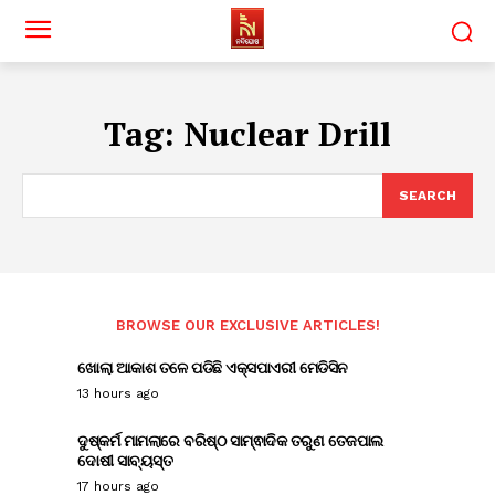
Tag:
Nuclear Drill
SEARCH
BROWSE OUR EXCLUSIVE ARTICLES!
ଖୋଲା ଆକାଶ ତଳେ ପଡିଛି ଏକ୍ସପାଏରୀ ମେଡିସିନ
13 hours ago
ଦୁଷ୍କର୍ମ ମାମଲାରେ ବରିଷ୍ଠ ସାମ୍ଵାଦିକ ତରୁଣ ତେଜପାଲ
ଦୋଷୀ ସାବ୍ୟସ୍ତ
17 hours ago