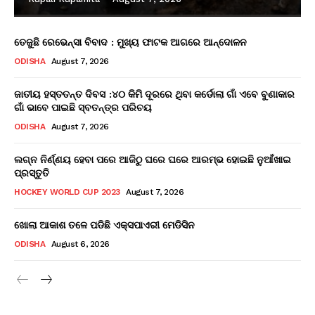
ତେଜୁଛି ରେଭେନ୍ସା ବିବାଦ : ମୁଖ୍ୟ ଫାଟକ ଆଗରେ ଆନ୍ଦୋଳନ
ODISHA
August 7, 2026
ଜାତୀୟ ହସ୍ତତନ୍ତ ଦିବସ :୪୦ କିମି ଦୂରରେ ଥିବା କର୍ଡୋଲା ଗାଁ ଏବେ ବୁଣାକାର
ଗାଁ ଭାବେ ପାଇଛି ସ୍ବତନ୍ତ୍ର ପରିଚୟ
ODISHA
August 7, 2026
ଲଗ୍ନ ନିର୍ଣ୍ଣୟ ହେବା ପରେ ଆଜିଠୁ ଘରେ ଘରେ ଆରମ୍ଭ ହୋଇଛି ନୁଆଁଖାଇ
ପ୍ରସ୍ତୁତି
HOCKEY WORLD CUP 2023
August 7, 2026
ଖୋଲା ଆକାଶ ତଳେ ପଡିଛି ଏକ୍ସପାଏରୀ ମେଡିସିନ
ODISHA
August 6, 2026