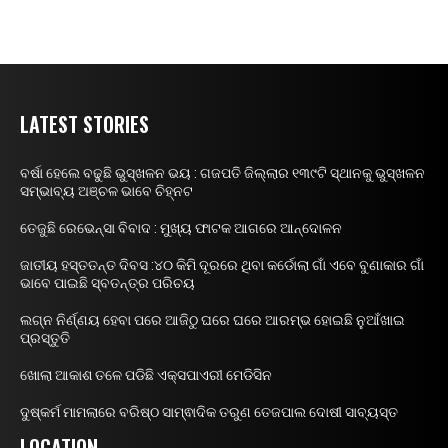
LATEST STORIES
ବର୍ଷା ହେଲେ ବଢୁଛି ଭୁସ୍ଖଳନ ଭୟ : ଗଜପତି ଜିଲ୍ଲାର ୧୩୯ଟି ସ୍ଥାନକୁ ଭୁସ୍ଖଳନ
ସମ୍ଭାବ୍ୟ ଅଞ୍ଚଳ ଭାବେ ଚିହ୍ନଟ
ତେଜୁଛି ରେଭେନ୍ସା ବିବାଦ : ମୁଖ୍ୟ ଫାଟକ ଆଗରେ ଆନ୍ଦୋଳନ
ଜାତୀୟ ହସ୍ତତନ୍ତ ଦିବସ :୪୦ କିମି ଦୂରରେ ଥିବା କର୍ଡୋଲା ଗାଁ ଏବେ ବୁଣାକାର ଗାଁ
ଭାବେ ପାଇଛି ସ୍ବତନ୍ତ୍ର ପରିଚୟ
ଲଗ୍ନ ନିର୍ଣ୍ଣୟ ହେବା ପରେ ଆଜିଠୁ ଘରେ ଘରେ ଆରମ୍ଭ ହୋଇଛି ନୁଆଁଖାଇ
ପ୍ରସ୍ତୁତି
ଖୋଲା ଆକାଶ ତଳେ ପଡିଛି ଏକ୍ସପାଏରୀ ମେଡିସିନ
ଦୁଷ୍କର୍ମ ମାମଲାରେ ବରିଷ୍ଠ ସାମ୍ଵାଦିକ ତରୁଣ ତେଜପାଲ ଦୋଷୀ ସାବ୍ୟସ୍ତ
LOCATION