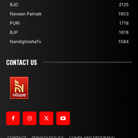
BJD
2125
Naveen Patnaik
1903
PURI
1718
BJP
1618
NandighoshaTv
1584
CONTACT US
CONTACT
PRIVACY POLICY
COMPLAINT REDRESSAL