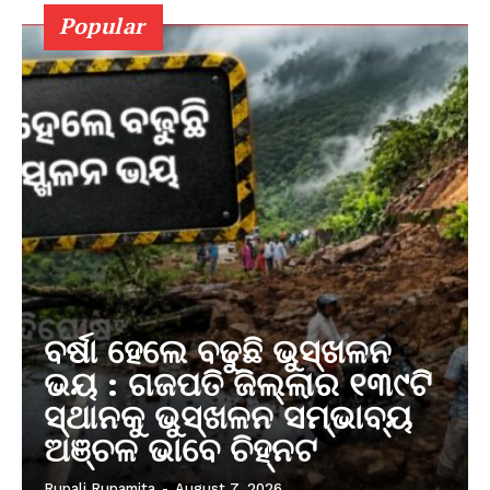
Popular
ବର୍ଷା ହେଲେ ବଢୁଛି ଭୁସ୍ଖଳନ
ଭୟ : ଗଜପତି ଜିଲ୍ଲାର ୧୩୯ଟି
ସ୍ଥାନକୁ ଭୁସ୍ଖଳନ ସମ୍ଭାବ୍ୟ
ଅଞ୍ଚଳ ଭାବେ ଚିହ୍ନଟ
Rupali Rupamita
-
August 7, 2026