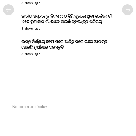
3 days ago
ଜାତୀୟ ହସ୍ତତନ୍ତ ଦିବସ :୪୦ କିମି ଦୂରରେ ଥିବା କର୍ଡୋଲା ଗାଁ
ଏବେ ବୁଣାକାର ଗାଁ ଭାବେ ପାଇଛି ସ୍ବତନ୍ତ୍ର ପରିଚୟ
3 days ago
ଲଗ୍ନ ନିର୍ଣ୍ଣୟ ହେବା ପରେ ଆଜିଠୁ ଘରେ ଘରେ ଆରମ୍ଭ
ହୋଇଛି ନୁଆଁଖାଇ ପ୍ରସ୍ତୁତି
3 days ago
No posts to display