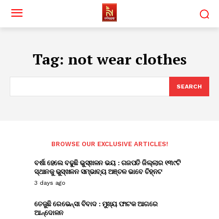
Tag:
not wear clothes
SEARCH
BROWSE OUR EXCLUSIVE ARTICLES!
ବର୍ଷା ହେଲେ ବଢୁଛି ଭୁସ୍ଖଳନ ଭୟ : ଗଜପତି ଜିଲ୍ଲାର ୧୩୯ଟି
ସ୍ଥାନକୁ ଭୁସ୍ଖଳନ ସମ୍ଭାବ୍ୟ ଅଞ୍ଚଳ ଭାବେ ଚିହ୍ନଟ
3 days ago
ତେଜୁଛି ରେଭେନ୍ସା ବିବାଦ : ମୁଖ୍ୟ ଫାଟକ ଆଗରେ
ଆନ୍ଦୋଳନ