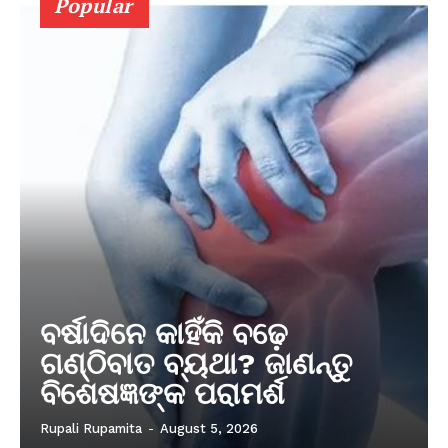
Popular
ବର୍ଷାଦିନେ କାହିଁକି ବଢ଼େ
ଗଣ୍ଠିବାତ ବ୍ୟଥା? ଜାଣନ୍ତୁ
ବିଶେଷଜ୍ଞଙ୍କ ପରାମର୍ଶ
Rupali Rupamita
-
August 5, 2026