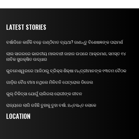
LATEST STORIES
ବର୍ଷାଦିନେ କାହିଁକି ବଢ଼େ ଗଣ୍ଠିବାତ ବ୍ୟଥା? ଜାଣନ୍ତୁ ବିଶେଷଜ୍ଞଙ୍କ ପରାମର୍ଶ
ଲାଲ ସାଗରରେ ଭାରତୀୟ ମାଲବାହୀ ଜାହାଜ ଉପରେ ଆକ୍ରମଣ; ସମସ୍ତ ୧୪
ନାବିକ ସୁରକ୍ଷିତ ଉଦ୍ଧାର
ଭୁବନେଶ୍ୱରରେ ଆଜିଠାରୁ ବ୍ରିକ୍ସ ଶିକ୍ଷା ମନ୍ତ୍ରୀମାନଙ୍କ ୧୩ତମ ବୈଠକ
ଗାଡ଼ିର ବୈଧ ବୀମା ନଥିଲେ ମିଳିବନି ପେଟ୍ରୋଲ ଡିଜେଲ
ଭୁଲ୍ ଚିକିତ୍ସା ଯୋଗୁଁ ଚାଲିଗଲା ରୋଗୀଙ୍କ ଜୀବନ
ରାଜ୍ୟରେ ଲାଗି ରହିଛି ତୁହାକୁ ତୁହା ବର୍ଷା..ହନ୍ତସନ୍ତ ଲୋକେ
LOCATION