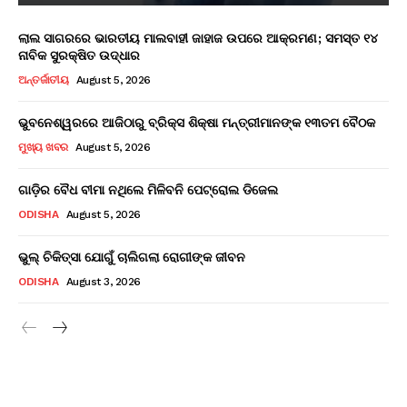
ଲାଲ ସାଗରରେ ଭାରତୀୟ ମାଲବାହୀ ଜାହାଜ ଉପରେ ଆକ୍ରମଣ; ସମସ୍ତ ୧୪
ନାବିକ ସୁରକ୍ଷିତ ଉଦ୍ଧାର
ଅନ୍ତର୍ଜାତୀୟ
August 5, 2026
ଭୁବନେଶ୍ୱରରେ ଆଜିଠାରୁ ବ୍ରିକ୍ସ ଶିକ୍ଷା ମନ୍ତ୍ରୀମାନଙ୍କ ୧୩ତମ ବୈଠକ
ମୁଖ୍ୟ ଖବର
August 5, 2026
ଗାଡ଼ିର ବୈଧ ବୀମା ନଥିଲେ ମିଳିବନି ପେଟ୍ରୋଲ ଡିଜେଲ
ODISHA
August 5, 2026
ଭୁଲ୍ ଚିକିତ୍ସା ଯୋଗୁଁ ଚାଲିଗଲା ରୋଗୀଙ୍କ ଜୀବନ
ODISHA
August 3, 2026