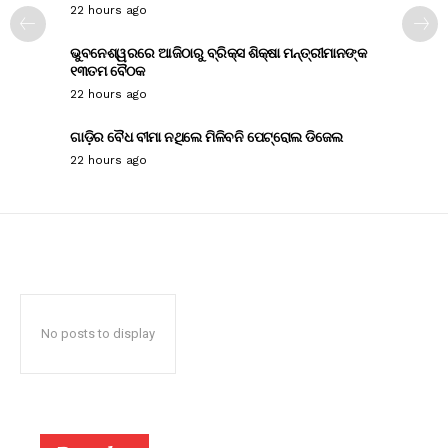
22 hours ago
ଭୁବନେଶ୍ୱରରେ ଆଜିଠାରୁ ବ୍ରିକ୍ସ ଶିକ୍ଷା ମନ୍ତ୍ରୀମାନଙ୍କ
୧୩ତମ ବୈଠକ
22 hours ago
ଗାଡ଼ିର ବୈଧ ବୀମା ନଥିଲେ ମିଳିବନି ପେଟ୍ରୋଲ ଡିଜେଲ
22 hours ago
No posts to display