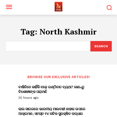
Tag:
North Kashmir
SEARCH
BROWSE OUR EXCLUSIVE ARTICLES!
ବର୍ଷାଦିନେ କାହିଁକି ବଢ଼େ ଗଣ୍ଠିବାତ ବ୍ୟଥା? ଜାଣନ୍ତୁ
ବିଶେଷଜ୍ଞଙ୍କ ପରାମର୍ଶ
20 hours ago
ଲାଲ ସାଗରରେ ଭାରତୀୟ ମାଲବାହୀ ଜାହାଜ ଉପରେ
ଆକ୍ରମଣ; ସମସ୍ତ ୧୪ ନାବିକ ସୁରକ୍ଷିତ ଉଦ୍ଧାର