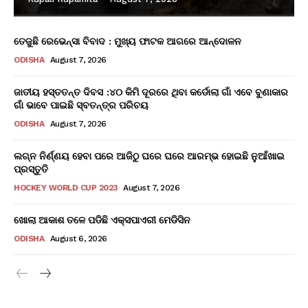
ତେଜୁଛି ରେଭେନ୍ସା ବିବାଦ : ମୁଖ୍ୟ ଫାଟକ ଆଗରେ ଆନ୍ଦୋଳନ
ODISHA
August 7, 2026
ଜାତୀୟ ହସ୍ତତନ୍ତ ଦିବସ :୪୦ କିମି ଦୂରରେ ଥିବା କର୍ଡୋଲା ଗାଁ ଏବେ ବୁଣାକାର
ଗାଁ ଭାବେ ପାଇଛି ସ୍ବତନ୍ତ୍ର ପରିଚୟ
ODISHA
August 7, 2026
ଲଗ୍ନ ନିର୍ଣ୍ଣୟ ହେବା ପରେ ଆଜିଠୁ ଘରେ ଘରେ ଆରମ୍ଭ ହୋଇଛି ନୁଆଁଖାଇ
ପ୍ରସ୍ତୁତି
HOCKEY WORLD CUP 2023
August 7, 2026
ଖୋଲା ଆକାଶ ତଳେ ପଡିଛି ଏକ୍ସପାଏରୀ ମେଡିସିନ
ODISHA
August 6, 2026