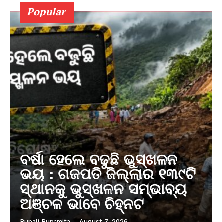
Popular
ବର୍ଷା ହେଲେ ବଢୁଛି ଭୁସ୍ଖଳନ
ଭୟ : ଗଜପତି ଜିଲ୍ଲାର ୧୩୯ଟି
ସ୍ଥାନକୁ ଭୁସ୍ଖଳନ ସମ୍ଭାବ୍ୟ
ଅଞ୍ଚଳ ଭାବେ ଚିହ୍ନଟ
Rupali Rupamita
-
August 7, 2026