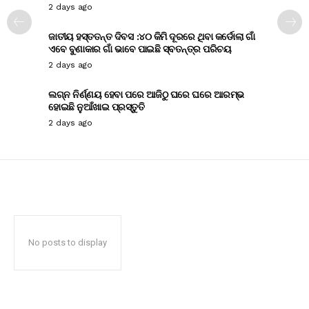
2 days ago
ଜାତୀୟ ହସ୍ତତନ୍ତ ଦିବସ :୪୦ କିମି ଦୂରରେ ଥିବା କର୍ଡୋଲା ଗାଁ
ଏବେ ବୁଣାକାର ଗାଁ ଭାବେ ପାଇଛି ସ୍ବତନ୍ତ୍ର ପରିଚୟ
2 days ago
ଲଗ୍ନ ନିର୍ଣ୍ଣୟ ହେବା ପରେ ଆଜିଠୁ ଘରେ ଘରେ ଆରମ୍ଭ
ହୋଇଛି ନୁଆଁଖାଇ ପ୍ରସ୍ତୁତି
2 days ago
No posts to display