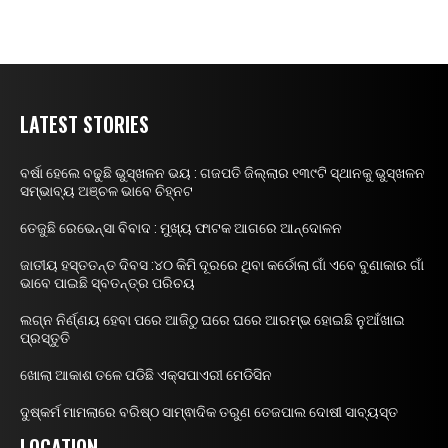
LATEST STORIES
ବର୍ଷା ହେଲେ ବଢୁଛି ଭୁସ୍ଖଳନ ଭୟ : ଗଜପତି ଜିଲ୍ଲାର ୧୩୯ଟି ସ୍ଥାନକୁ ଭୁସ୍ଖଳନ
ସମ୍ଭାବ୍ୟ ଅଞ୍ଚଳ ଭାବେ ଚିହ୍ନଟ
ତେଜୁଛି ରେଭେନ୍ସା ବିବାଦ : ମୁଖ୍ୟ ଫାଟକ ଆଗରେ ଆନ୍ଦୋଳନ
ଜାତୀୟ ହସ୍ତତନ୍ତ ଦିବସ :୪୦ କିମି ଦୂରରେ ଥିବା କର୍ଡୋଲା ଗାଁ ଏବେ ବୁଣାକାର ଗାଁ
ଭାବେ ପାଇଛି ସ୍ବତନ୍ତ୍ର ପରିଚୟ
ଲଗ୍ନ ନିର୍ଣ୍ଣୟ ହେବା ପରେ ଆଜିଠୁ ଘରେ ଘରେ ଆରମ୍ଭ ହୋଇଛି ନୁଆଁଖାଇ
ପ୍ରସ୍ତୁତି
ଖୋଲା ଆକାଶ ତଳେ ପଡିଛି ଏକ୍ସପାଏରୀ ମେଡିସିନ
ଦୁଷ୍କର୍ମ ମାମଲାରେ ବରିଷ୍ଠ ସାମ୍ଵାଦିକ ତରୁଣ ତେଜପାଲ ଦୋଷୀ ସାବ୍ୟସ୍ତ
LOCATION