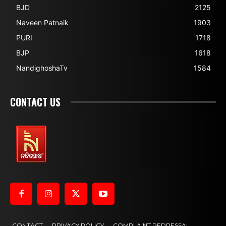
BJD
2125
Naveen Patnaik
1903
PURI
1718
BJP
1618
NandighoshaTv
1584
CONTACT US
CONTACT
PRIVACY POLICY
COMPLAINT REDRESSAL