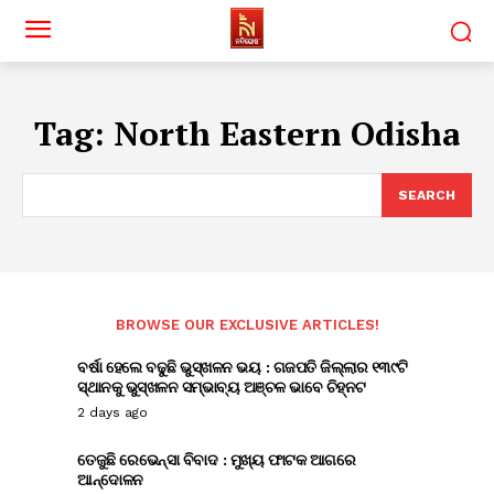
Tag:
North Eastern Odisha
SEARCH
BROWSE OUR EXCLUSIVE ARTICLES!
ବର୍ଷା ହେଲେ ବଢୁଛି ଭୁସ୍ଖଳନ ଭୟ : ଗଜପତି ଜିଲ୍ଲାର ୧୩୯ଟି
ସ୍ଥାନକୁ ଭୁସ୍ଖଳନ ସମ୍ଭାବ୍ୟ ଅଞ୍ଚଳ ଭାବେ ଚିହ୍ନଟ
2 days ago
ତେଜୁଛି ରେଭେନ୍ସା ବିବାଦ : ମୁଖ୍ୟ ଫାଟକ ଆଗରେ
ଆନ୍ଦୋଳନ