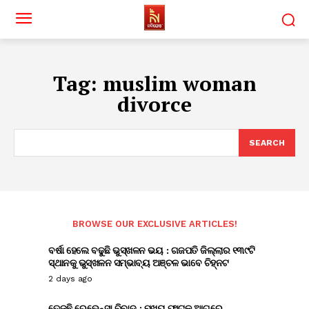
Tag:
muslim woman
divorce
SEARCH
BROWSE OUR EXCLUSIVE ARTICLES!
ବର୍ଷା ହେଲେ ବଢୁଛି ଭୁସ୍ଖଳନ ଭୟ : ଗଜପତି ଜିଲ୍ଲାର ୧୩୯ଟି
ସ୍ଥାନକୁ ଭୁସ୍ଖଳନ ସମ୍ଭାବ୍ୟ ଅଞ୍ଚଳ ଭାବେ ଚିହ୍ନଟ
2 days ago
ତେଜୁଛି ରେଭେନ୍ସା ବିବାଦ : ମୁଖ୍ୟ ଫାଟକ ଆଗରେ