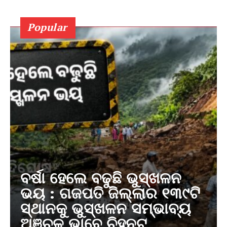
Popular
ବର୍ଷା ହେଲେ ବଢୁଛି ଭୁସ୍ଖଳନ
ଭୟ : ଗଜପତି ଜିଲ୍ଲାର ୧୩୯ଟି
ସ୍ଥାନକୁ ଭୁସ୍ଖଳନ ସମ୍ଭାବ୍ୟ
ଅଞ୍ଚଳ ଭାବେ ଚିହ୍ନଟ