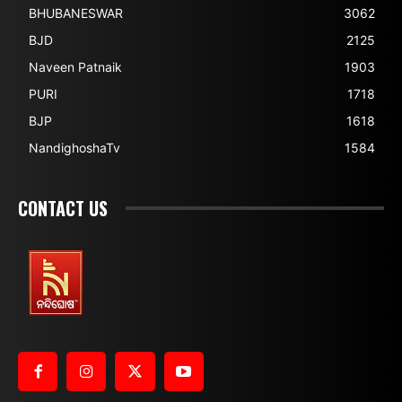
BHUBANESWAR
3062
BJD
2125
Naveen Patnaik
1903
PURI
1718
BJP
1618
NandighoshaTv
1584
CONTACT US