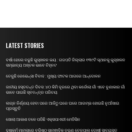
LATEST STORIES
ବର୍ଷା ହେଲେ ବଢୁଛି ଭୁସ୍ଖଳନ ଭୟ : ଗଜପତି ଜିଲ୍ଲାର ୧୩୯ଟି ସ୍ଥାନକୁ ଭୁସ୍ଖଳନ
ସମ୍ଭାବ୍ୟ ଅଞ୍ଚଳ ଭାବେ ଚିହ୍ନଟ
ତେଜୁଛି ରେଭେନ୍ସା ବିବାଦ : ମୁଖ୍ୟ ଫାଟକ ଆଗରେ ଆନ୍ଦୋଳନ
ଜାତୀୟ ହସ୍ତତନ୍ତ ଦିବସ :୪୦ କିମି ଦୂରରେ ଥିବା କର୍ଡୋଲା ଗାଁ ଏବେ ବୁଣାକାର ଗାଁ
ଭାବେ ପାଇଛି ସ୍ବତନ୍ତ୍ର ପରିଚୟ
ଲଗ୍ନ ନିର୍ଣ୍ଣୟ ହେବା ପରେ ଆଜିଠୁ ଘରେ ଘରେ ଆରମ୍ଭ ହୋଇଛି ନୁଆଁଖାଇ
ପ୍ରସ୍ତୁତି
ଖୋଲା ଆକାଶ ତଳେ ପଡିଛି ଏକ୍ସପାଏରୀ ମେଡିସିନ
ଦୁଷ୍କର୍ମ ମାମଲାରେ ବରିଷ୍ଠ ସାମ୍ଵାଦିକ ତରୁଣ ତେଜପାଲ ଦୋଷୀ ସାବ୍ୟସ୍ତ