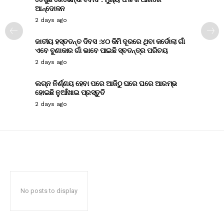
ଆନ୍ଦୋଳନ
2 days ago
ଜାତୀୟ ହସ୍ତତନ୍ତ ଦିବସ :୪୦ କିମି ଦୂରରେ ଥିବା କର୍ଡୋଲା ଗାଁ
ଏବେ ବୁଣାକାର ଗାଁ ଭାବେ ପାଇଛି ସ୍ବତନ୍ତ୍ର ପରିଚୟ
2 days ago
ଲଗ୍ନ ନିର୍ଣ୍ଣୟ ହେବା ପରେ ଆଜିଠୁ ଘରେ ଘରେ ଆରମ୍ଭ
ହୋଇଛି ନୁଆଁଖାଇ ପ୍ରସ୍ତୁତି
2 days ago
No posts to display