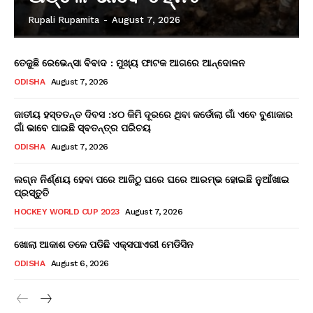
Rupali Rupamita
-
August 7, 2026
ତେଜୁଛି ରେଭେନ୍ସା ବିବାଦ : ମୁଖ୍ୟ ଫାଟକ ଆଗରେ ଆନ୍ଦୋଳନ
ODISHA
August 7, 2026
ଜାତୀୟ ହସ୍ତତନ୍ତ ଦିବସ :୪୦ କିମି ଦୂରରେ ଥିବା କର୍ଡୋଲା ଗାଁ ଏବେ ବୁଣାକାର
ଗାଁ ଭାବେ ପାଇଛି ସ୍ବତନ୍ତ୍ର ପରିଚୟ
ODISHA
August 7, 2026
ଲଗ୍ନ ନିର୍ଣ୍ଣୟ ହେବା ପରେ ଆଜିଠୁ ଘରେ ଘରେ ଆରମ୍ଭ ହୋଇଛି ନୁଆଁଖାଇ
ପ୍ରସ୍ତୁତି
HOCKEY WORLD CUP 2023
August 7, 2026
ଖୋଲା ଆକାଶ ତଳେ ପଡିଛି ଏକ୍ସପାଏରୀ ମେଡିସିନ
ODISHA
August 6, 2026