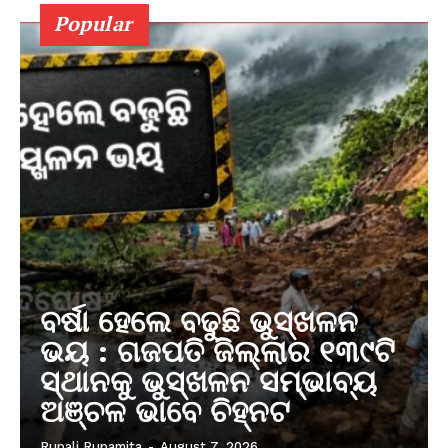
Popular
ବର୍ଷା ହେଲେ ବଢୁଛି ଭୁସ୍ଖଳନ
ଭୟ : ଗଜପତି ଜିଲ୍ଲାର ୧୩୯ଟି
ସ୍ଥାନକୁ ଭୁସ୍ଖଳନ ସମ୍ଭାବ୍ୟ
ଅଞ୍ଚଳ ଭାବେ ଚିହ୍ନଟ
Rupali Rupamita
-
August 7, 2026