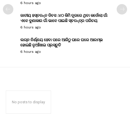
6 hours ago
ଜାତୀୟ ହସ୍ତତନ୍ତ ଦିବସ :୪୦ କିମି ଦୂରରେ ଥିବା କର୍ଡୋଲା ଗାଁ
ଏବେ ବୁଣାକାର ଗାଁ ଭାବେ ପାଇଛି ସ୍ବତନ୍ତ୍ର ପରିଚୟ
6 hours ago
ଲଗ୍ନ ନିର୍ଣ୍ଣୟ ହେବା ପରେ ଆଜିଠୁ ଘରେ ଘରେ ଆରମ୍ଭ
ହୋଇଛି ନୁଆଁଖାଇ ପ୍ରସ୍ତୁତି
6 hours ago
No posts to display