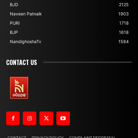
BJD
2125
Naveen Patnaik
1903
PURI
1718
BJP
1618
NandighoshaTv
1584
CONTACT US
CONTACT
PRIVACY POLICY
COMPLAINT REDRESSAL