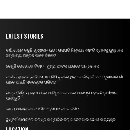
LATEST STORIES
ବର୍ଷା ହେଲେ ବଢୁଛି ଭୁସ୍ଖଳନ ଭୟ : ଗଜପତି ଜିଲ୍ଲାର ୧୩୯ଟି ସ୍ଥାନକୁ ଭୁସ୍ଖଳନ
ସମ୍ଭାବ୍ୟ ଅଞ୍ଚଳ ଭାବେ ଚିହ୍ନଟ
ତେଜୁଛି ରେଭେନ୍ସା ବିବାଦ : ମୁଖ୍ୟ ଫାଟକ ଆଗରେ ଆନ୍ଦୋଳନ
ଜାତୀୟ ହସ୍ତତନ୍ତ ଦିବସ :୪୦ କିମି ଦୂରରେ ଥିବା କର୍ଡୋଲା ଗାଁ ଏବେ ବୁଣାକାର ଗାଁ
ଭାବେ ପାଇଛି ସ୍ବତନ୍ତ୍ର ପରିଚୟ
ଲଗ୍ନ ନିର୍ଣ୍ଣୟ ହେବା ପରେ ଆଜିଠୁ ଘରେ ଘରେ ଆରମ୍ଭ ହୋଇଛି ନୁଆଁଖାଇ
ପ୍ରସ୍ତୁତି
ଖୋଲା ଆକାଶ ତଳେ ପଡିଛି ଏକ୍ସପାଏରୀ ମେଡିସିନ
ଦୁଷ୍କର୍ମ ମାମଲାରେ ବରିଷ୍ଠ ସାମ୍ଵାଦିକ ତରୁଣ ତେଜପାଲ ଦୋଷୀ ସାବ୍ୟସ୍ତ
LOCATION