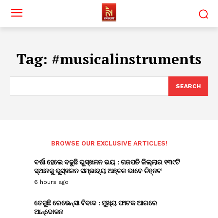
Tag:
#musicalinstruments
SEARCH
BROWSE OUR EXCLUSIVE ARTICLES!
ବର୍ଷା ହେଲେ ବଢୁଛି ଭୁସ୍ଖଳନ ଭୟ : ଗଜପତି ଜିଲ୍ଲାର ୧୩୯ଟି
ସ୍ଥାନକୁ ଭୁସ୍ଖଳନ ସମ୍ଭାବ୍ୟ ଅଞ୍ଚଳ ଭାବେ ଚିହ୍ନଟ
6 hours ago
ତେଜୁଛି ରେଭେନ୍ସା ବିବାଦ : ମୁଖ୍ୟ ଫାଟକ ଆଗରେ
ଆନ୍ଦୋଳନ