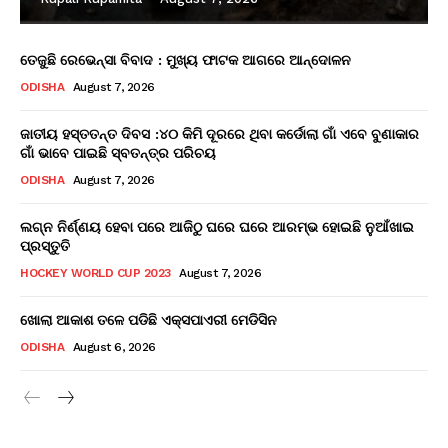
ତେଜୁଛି ରେଭେନ୍ସା ବିବାଦ : ମୁଖ୍ୟ ଫାଟକ ଆଗରେ ଆନ୍ଦୋଳନ
ODISHA
August 7, 2026
ଜାତୀୟ ହସ୍ତତନ୍ତ ଦିବସ :୪୦ କିମି ଦୂରରେ ଥିବା କର୍ଡୋଲା ଗାଁ ଏବେ ବୁଣାକାର
ଗାଁ ଭାବେ ପାଇଛି ସ୍ବତନ୍ତ୍ର ପରିଚୟ
ODISHA
August 7, 2026
ଲଗ୍ନ ନିର୍ଣ୍ଣୟ ହେବା ପରେ ଆଜିଠୁ ଘରେ ଘରେ ଆରମ୍ଭ ହୋଇଛି ନୁଆଁଖାଇ
ପ୍ରସ୍ତୁତି
HOCKEY WORLD CUP 2023
August 7, 2026
ଖୋଲା ଆକାଶ ତଳେ ପଡିଛି ଏକ୍ସପାଏରୀ ମେଡିସିନ
ODISHA
August 6, 2026