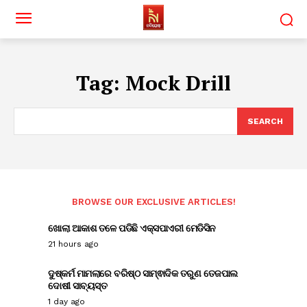
Tag:
Mock Drill
SEARCH
BROWSE OUR EXCLUSIVE ARTICLES!
ଖୋଲା ଆକାଶ ତଳେ ପଡିଛି ଏକ୍ସପାଏରୀ ମେଡିସିନ
21 hours ago
ଦୁଷ୍କର୍ମ ମାମଲାରେ ବରିଷ୍ଠ ସାମ୍ଵାଦିକ ତରୁଣ ତେଜପାଲ
ଦୋଷୀ ସାବ୍ୟସ୍ତ
1 day ago