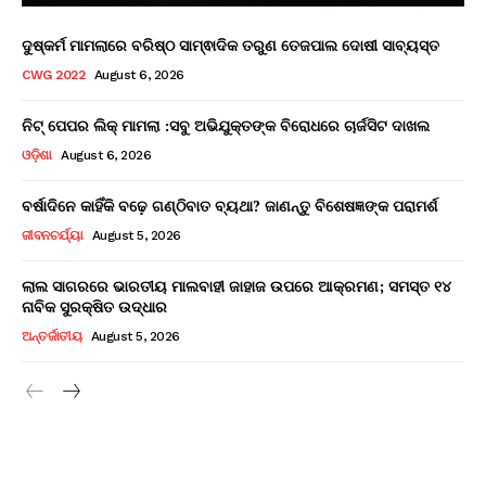
ଦୁଷ୍କର୍ମ ମାମଲାରେ ବରିଷ୍ଠ ସାମ୍ଵାଦିକ ତରୁଣ ତେଜପାଲ ଦୋଷୀ ସାବ୍ୟସ୍ତ
CWG 2022
August 6, 2026
ନିଟ୍ ପେପର ଲିକ୍ ମାମଲା :ସବୁ ଅଭିଯୁକ୍ତଙ୍କ ବିରୋଧରେ ଚାର୍ଜସିଟ ଦାଖଲ
ଓଡ଼ିଶା
August 6, 2026
ବର୍ଷାଦିନେ କାହିଁକି ବଢ଼େ ଗଣ୍ଠିବାତ ବ୍ୟଥା? ଜାଣନ୍ତୁ ବିଶେଷଜ୍ଞଙ୍କ ପରାମର୍ଶ
ଜୀବନଚର୍ଯ୍ୟା
August 5, 2026
ଲାଲ ସାଗରରେ ଭାରତୀୟ ମାଲବାହୀ ଜାହାଜ ଉପରେ ଆକ୍ରମଣ; ସମସ୍ତ ୧୪
ନାବିକ ସୁରକ୍ଷିତ ଉଦ୍ଧାର
ଅନ୍ତର୍ଜାତୀୟ
August 5, 2026