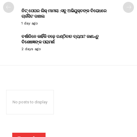
ନିଟ୍ ପେପର ଲିକ୍ ମାମଲା :ସବୁ ଅଭିଯୁକ୍ତଙ୍କ ବିରୋଧରେ
ଚାର୍ଜସିଟ ଦାଖଲ
1 day ago
ବର୍ଷାଦିନେ କାହିଁକି ବଢ଼େ ଗଣ୍ଠିବାତ ବ୍ୟଥା? ଜାଣନ୍ତୁ
ବିଶେଷଜ୍ଞଙ୍କ ପରାମର୍ଶ
2 days ago
No posts to display