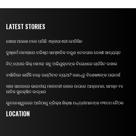
LATEST STORIES
ଖୋଲା ଆକାଶ ତଳେ ପଡିଛି ଏକ୍ସପାଏରୀ ମେଡିସିନ
ଦୁଷ୍କର୍ମ ମାମଲାରେ ବରିଷ୍ଠ ସାମ୍ଵାଦିକ ତରୁଣ ତେଜପାଲ ଦୋଷୀ ସାବ୍ୟସ୍ତ
ନିଟ୍ ପେପର ଲିକ୍ ମାମଲା :ସବୁ ଅଭିଯୁକ୍ତଙ୍କ ବିରୋଧରେ ଚାର୍ଜସିଟ ଦାଖଲ
ବର୍ଷାଦିନେ କାହିଁକି ବଢ଼େ ଗଣ୍ଠିବାତ ବ୍ୟଥା? ଜାଣନ୍ତୁ ବିଶେଷଜ୍ଞଙ୍କ ପରାମର୍ଶ
ଲାଲ ସାଗରରେ ଭାରତୀୟ ମାଲବାହୀ ଜାହାଜ ଉପରେ ଆକ୍ରମଣ; ସମସ୍ତ ୧୪
ନାବିକ ସୁରକ୍ଷିତ ଉଦ୍ଧାର
ଭୁବନେଶ୍ୱରରେ ଆଜିଠାରୁ ବ୍ରିକ୍ସ ଶିକ୍ଷା ମନ୍ତ୍ରୀମାନଙ୍କ ୧୩ତମ ବୈଠକ
LOCATION