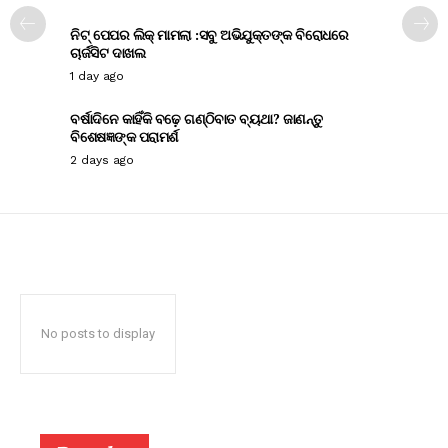
ନିଟ୍ ପେପର ଲିକ୍ ମାମଲା :ସବୁ ଅଭିଯୁକ୍ତଙ୍କ ବିରୋଧରେ
ଚାର୍ଜସିଟ ଦାଖଲ
1 day ago
ବର୍ଷାଦିନେ କାହିଁକି ବଢ଼େ ଗଣ୍ଠିବାତ ବ୍ୟଥା? ଜାଣନ୍ତୁ
ବିଶେଷଜ୍ଞଙ୍କ ପରାମର୍ଶ
2 days ago
No posts to display