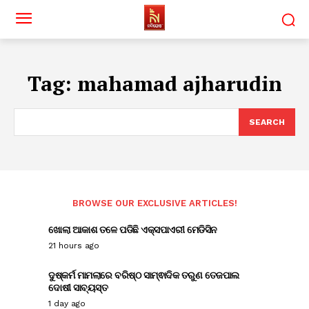
Tag:
mahamad ajharudin
SEARCH
BROWSE OUR EXCLUSIVE ARTICLES!
ଖୋଲା ଆକାଶ ତଳେ ପଡିଛି ଏକ୍ସପାଏରୀ ମେଡିସିନ
21 hours ago
ଦୁଷ୍କର୍ମ ମାମଲାରେ ବରିଷ୍ଠ ସାମ୍ଵାଦିକ ତରୁଣ ତେଜପାଲ
ଦୋଷୀ ସାବ୍ୟସ୍ତ
1 day ago