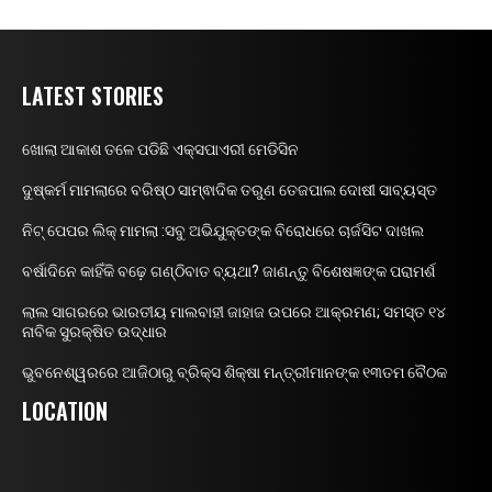
LATEST STORIES
ଖୋଲା ଆକାଶ ତଳେ ପଡିଛି ଏକ୍ସପାଏରୀ ମେଡିସିନ
ଦୁଷ୍କର୍ମ ମାମଲାରେ ବରିଷ୍ଠ ସାମ୍ଵାଦିକ ତରୁଣ ତେଜପାଲ ଦୋଷୀ ସାବ୍ୟସ୍ତ
ନିଟ୍ ପେପର ଲିକ୍ ମାମଲା :ସବୁ ଅଭିଯୁକ୍ତଙ୍କ ବିରୋଧରେ ଚାର୍ଜସିଟ ଦାଖଲ
ବର୍ଷାଦିନେ କାହିଁକି ବଢ଼େ ଗଣ୍ଠିବାତ ବ୍ୟଥା? ଜାଣନ୍ତୁ ବିଶେଷଜ୍ଞଙ୍କ ପରାମର୍ଶ
ଲାଲ ସାଗରରେ ଭାରତୀୟ ମାଲବାହୀ ଜାହାଜ ଉପରେ ଆକ୍ରମଣ; ସମସ୍ତ ୧୪
ନାବିକ ସୁରକ୍ଷିତ ଉଦ୍ଧାର
ଭୁବନେଶ୍ୱରରେ ଆଜିଠାରୁ ବ୍ରିକ୍ସ ଶିକ୍ଷା ମନ୍ତ୍ରୀମାନଙ୍କ ୧୩ତମ ବୈଠକ
LOCATION