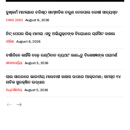
ଦୁଷ୍କର୍ମ ମାମଲାରେ ବରିଷ୍ଠ ସାମ୍ଵାଦିକ ତରୁଣ ତେଜପାଲ ଦୋଷୀ ସାବ୍ୟସ୍ତ
CWG 2022
August 6, 2026
ନିଟ୍ ପେପର ଲିକ୍ ମାମଲା :ସବୁ ଅଭିଯୁକ୍ତଙ୍କ ବିରୋଧରେ ଚାର୍ଜସିଟ ଦାଖଲ
ଓଡ଼ିଶା
August 6, 2026
ବର୍ଷାଦିନେ କାହିଁକି ବଢ଼େ ଗଣ୍ଠିବାତ ବ୍ୟଥା? ଜାଣନ୍ତୁ ବିଶେଷଜ୍ଞଙ୍କ ପରାମର୍ଶ
ଜୀବନଚର୍ଯ୍ୟା
August 5, 2026
ଲାଲ ସାଗରରେ ଭାରତୀୟ ମାଲବାହୀ ଜାହାଜ ଉପରେ ଆକ୍ରମଣ; ସମସ୍ତ ୧୪
ନାବିକ ସୁରକ୍ଷିତ ଉଦ୍ଧାର
ଅନ୍ତର୍ଜାତୀୟ
August 5, 2026