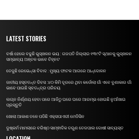
LATEST STORIES
ବର୍ଷା ହେଲେ ବଢୁଛି ଭୁସ୍ଖଳନ ଭୟ : ଗଜପତି ଜିଲ୍ଲାର ୧୩୯ଟି ସ୍ଥାନକୁ ଭୁସ୍ଖଳନ
ସମ୍ଭାବ୍ୟ ଅଞ୍ଚଳ ଭାବେ ଚିହ୍ନଟ
ତେଜୁଛି ରେଭେନ୍ସା ବିବାଦ : ମୁଖ୍ୟ ଫାଟକ ଆଗରେ ଆନ୍ଦୋଳନ
ଜାତୀୟ ହସ୍ତତନ୍ତ ଦିବସ :୪୦ କିମି ଦୂରରେ ଥିବା କର୍ଡୋଲା ଗାଁ ଏବେ ବୁଣାକାର ଗାଁ
ଭାବେ ପାଇଛି ସ୍ବତନ୍ତ୍ର ପରିଚୟ
ଲଗ୍ନ ନିର୍ଣ୍ଣୟ ହେବା ପରେ ଆଜିଠୁ ଘରେ ଘରେ ଆରମ୍ଭ ହୋଇଛି ନୁଆଁଖାଇ
ପ୍ରସ୍ତୁତି
ଖୋଲା ଆକାଶ ତଳେ ପଡିଛି ଏକ୍ସପାଏରୀ ମେଡିସିନ
ଦୁଷ୍କର୍ମ ମାମଲାରେ ବରିଷ୍ଠ ସାମ୍ଵାଦିକ ତରୁଣ ତେଜପାଲ ଦୋଷୀ ସାବ୍ୟସ୍ତ
LOCATION