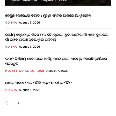
ତେଜୁଛି ରେଭେନ୍ସା ବିବାଦ : ମୁଖ୍ୟ ଫାଟକ ଆଗରେ ଆନ୍ଦୋଳନ
ODISHA
August 7, 2026
ଜାତୀୟ ହସ୍ତତନ୍ତ ଦିବସ :୪୦ କିମି ଦୂରରେ ଥିବା କର୍ଡୋଲା ଗାଁ ଏବେ ବୁଣାକାର
ଗାଁ ଭାବେ ପାଇଛି ସ୍ବତନ୍ତ୍ର ପରିଚୟ
ODISHA
August 7, 2026
ଲଗ୍ନ ନିର୍ଣ୍ଣୟ ହେବା ପରେ ଆଜିଠୁ ଘରେ ଘରେ ଆରମ୍ଭ ହୋଇଛି ନୁଆଁଖାଇ
ପ୍ରସ୍ତୁତି
HOCKEY WORLD CUP 2023
August 7, 2026
ଖୋଲା ଆକାଶ ତଳେ ପଡିଛି ଏକ୍ସପାଏରୀ ମେଡିସିନ
ODISHA
August 6, 2026