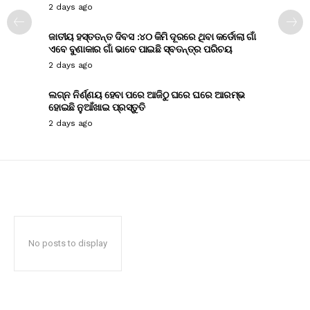
2 days ago
ଜାତୀୟ ହସ୍ତତନ୍ତ ଦିବସ :୪୦ କିମି ଦୂରରେ ଥିବା କର୍ଡୋଲା ଗାଁ
ଏବେ ବୁଣାକାର ଗାଁ ଭାବେ ପାଇଛି ସ୍ବତନ୍ତ୍ର ପରିଚୟ
2 days ago
ଲଗ୍ନ ନିର୍ଣ୍ଣୟ ହେବା ପରେ ଆଜିଠୁ ଘରେ ଘରେ ଆରମ୍ଭ
ହୋଇଛି ନୁଆଁଖାଇ ପ୍ରସ୍ତୁତି
2 days ago
No posts to display