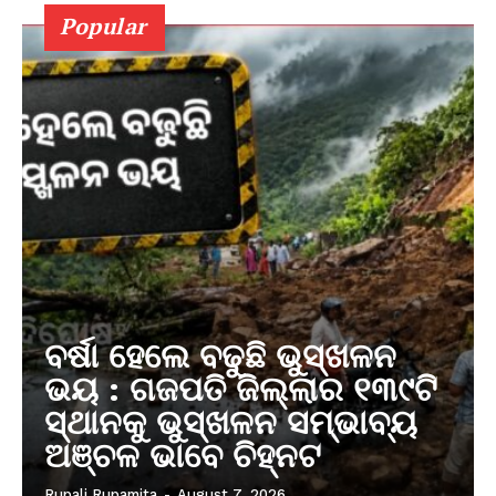
Popular
ବର୍ଷା ହେଲେ ବଢୁଛି ଭୁସ୍ଖଳନ
ଭୟ : ଗଜପତି ଜିଲ୍ଲାର ୧୩୯ଟି
ସ୍ଥାନକୁ ଭୁସ୍ଖଳନ ସମ୍ଭାବ୍ୟ
ଅଞ୍ଚଳ ଭାବେ ଚିହ୍ନଟ
Rupali Rupamita
-
August 7, 2026