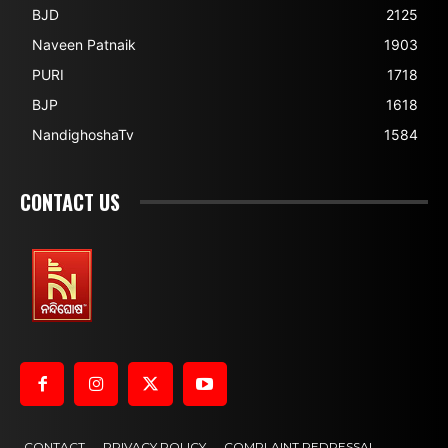
BJD
2125
Naveen Patnaik
1903
PURI
1718
BJP
1618
NandighoshaTv
1584
CONTACT US
CONTACT
PRIVACY POLICY
COMPLAINT REDRESSAL