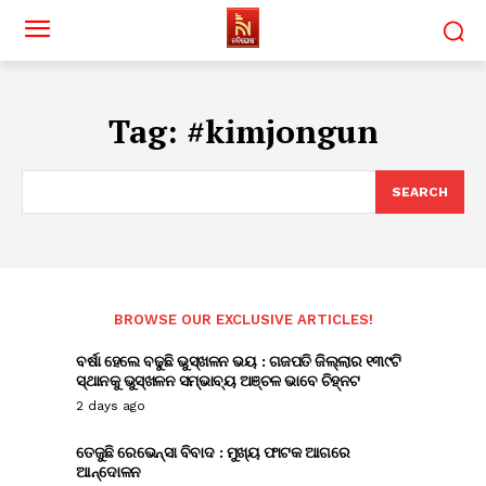
Tag:
#kimjongun
SEARCH
BROWSE OUR EXCLUSIVE ARTICLES!
ବର୍ଷା ହେଲେ ବଢୁଛି ଭୁସ୍ଖଳନ ଭୟ : ଗଜପତି ଜିଲ୍ଲାର ୧୩୯ଟି
ସ୍ଥାନକୁ ଭୁସ୍ଖଳନ ସମ୍ଭାବ୍ୟ ଅଞ୍ଚଳ ଭାବେ ଚିହ୍ନଟ
2 days ago
ତେଜୁଛି ରେଭେନ୍ସା ବିବାଦ : ମୁଖ୍ୟ ଫାଟକ ଆଗରେ
ଆନ୍ଦୋଳନ