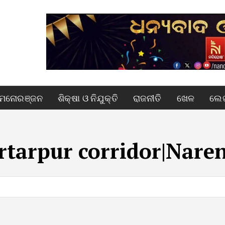
ମନୋରଞ୍ଜନ
ଶିକ୍ଷା ଓ ନିଯୁକ୍ତି
ରାଜନୀତି
ଖେଳ
ଲେଖ
rtarpur corridor|Nare