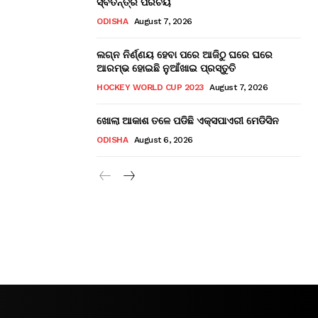
ସ୍ବତନ୍ତ୍ର ପରିଚୟ
ODISHA
August 7, 2026
ଲଗ୍ନ ନିର୍ଣ୍ଣୟ ହେବା ପରେ ଆଜିଠୁ ଘରେ ଘରେ
ଆରମ୍ଭ ହୋଇଛି ନୁଆଁଖାଇ ପ୍ରସ୍ତୁତି
HOCKEY WORLD CUP 2023
August 7, 2026
ଖୋଲା ଆକାଶ ତଳେ ପଡିଛି ଏକ୍ସପାଏରୀ ମେଡିସିନ
ODISHA
August 6, 2026