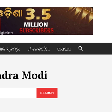
କ ସ୍ତମ୍ଭ
ଜୀବନଚର୍ଯ୍ୟା
ଅପରାଧ
ndra Modi
SEARCH