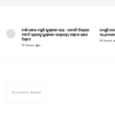
ବର୍ଷା ହେଲେ ବଢୁଛି ଭୁସ୍ଖଳନ ଭୟ : ଗଜପତି ଜିଲ୍ଲାର
ତେଜୁଛି ରେ
୧୩୯ଟି ସ୍ଥାନକୁ ଭୁସ୍ଖଳନ ସମ୍ଭାବ୍ୟ ଅଞ୍ଚଳ ଭାବେ
ଆନ୍ଦୋଳନ
ଚିହ୍ନଟ
14 hours 
13 hours ago
No posts to display