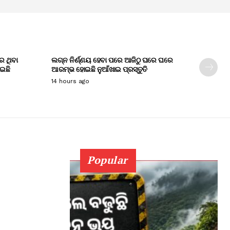
େ ଥିବା
ଲଗ୍ନ ନିର୍ଣ୍ଣୟ ହେବା ପରେ ଆଜିଠୁ ଘରେ ଘରେ
ାଇଛି
ଆରମ୍ଭ ହୋଇଛି ନୁଆଁଖାଇ ପ୍ରସ୍ତୁତି
14 hours ago
Popular