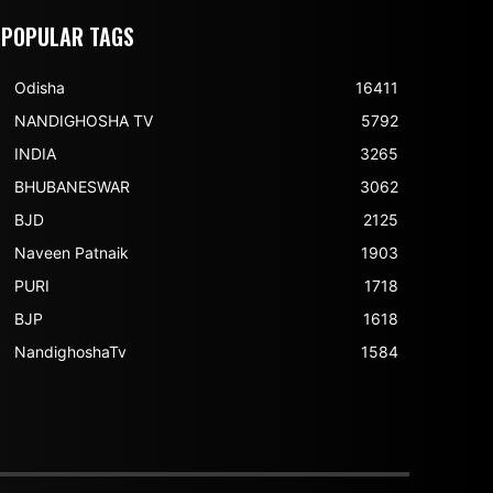
POPULAR TAGS
Odisha
16411
NANDIGHOSHA TV
5792
INDIA
3265
BHUBANESWAR
3062
BJD
2125
Naveen Patnaik
1903
PURI
1718
BJP
1618
NandighoshaTv
1584