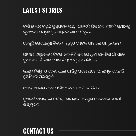
LATEST STORIES
ବର୍ଷା ହେଲେ ବଢୁଛି ଭୁସ୍ଖଳନ ଭୟ : ଗଜପତି ଜିଲ୍ଲାର ୧୩୯ଟି ସ୍ଥାନକୁ
ଭୁସ୍ଖଳନ ସମ୍ଭାବ୍ୟ ଅଞ୍ଚଳ ଭାବେ ଚିହ୍ନଟ
ତେଜୁଛି ରେଭେନ୍ସା ବିବାଦ : ମୁଖ୍ୟ ଫାଟକ ଆଗରେ ଆନ୍ଦୋଳନ
ଜାତୀୟ ହସ୍ତତନ୍ତ ଦିବସ :୪୦ କିମି ଦୂରରେ ଥିବା କର୍ଡୋଲା ଗାଁ ଏବେ
ବୁଣାକାର ଗାଁ ଭାବେ ପାଇଛି ସ୍ବତନ୍ତ୍ର ପରିଚୟ
ଲଗ୍ନ ନିର୍ଣ୍ଣୟ ହେବା ପରେ ଆଜିଠୁ ଘରେ ଘରେ ଆରମ୍ଭ ହୋଇଛି
ନୁଆଁଖାଇ ପ୍ରସ୍ତୁତି
ଖୋଲା ଆକାଶ ତଳେ ପଡିଛି ଏକ୍ସପାଏରୀ ମେଡିସିନ
ଦୁଷ୍କର୍ମ ମାମଲାରେ ବରିଷ୍ଠ ସାମ୍ଵାଦିକ ତରୁଣ ତେଜପାଲ ଦୋଷୀ
ସାବ୍ୟସ୍ତ
CONTACT US