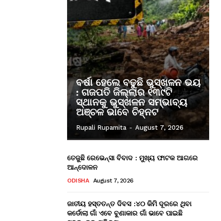
ବର୍ଷା ହେଲେ ବଢୁଛି ଭୁସ୍ଖଳନ ଭୟ
: ଗଜପତି ଜିଲ୍ଲାର ୧୩୯ଟି
ସ୍ଥାନକୁ ଭୁସ୍ଖଳନ ସମ୍ଭାବ୍ୟ
ଅଞ୍ଚଳ ଭାବେ ଚିହ୍ନଟ
Rupali Rupamita
-
August 7, 2026
ତେଜୁଛି ରେଭେନ୍ସା ବିବାଦ : ମୁଖ୍ୟ ଫାଟକ ଆଗରେ
ଆନ୍ଦୋଳନ
ODISHA
August 7, 2026
ଜାତୀୟ ହସ୍ତତନ୍ତ ଦିବସ :୪୦ କିମି ଦୂରରେ ଥିବା
କର୍ଡୋଲା ଗାଁ ଏବେ ବୁଣାକାର ଗାଁ ଭାବେ ପାଇଛି