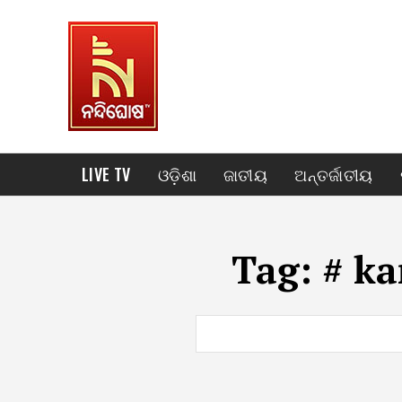
LIVE TV
ଓଡ଼ିଶା
ଜାତୀୟ
ଅନ୍ତର୍ଜାତୀୟ
Tag:
# ka