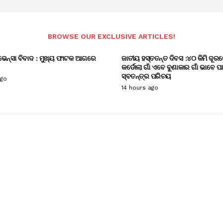
BROWSE OUR EXCLUSIVE ARTICLES!
ଭେନ୍ସା ବିବାଦ : ମୁଖ୍ୟ ଫାଟକ ଆଗରେ
ଜାତୀୟ ହସ୍ତତନ୍ତ ଦିବସ :୪୦ କିମି ଦୂରର
କର୍ଡୋଲା ଗାଁ ଏବେ ବୁଣାକାର ଗାଁ ଭାବେ ପ
ସ୍ବତନ୍ତ୍ର ପରିଚୟ
ago
14 hours ago