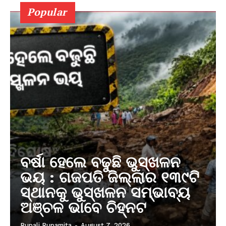
Popular
ବର୍ଷା ହେଲେ ବଢୁଛି ଭୁସ୍ଖଳନ
ଭୟ : ଗଜପତି ଜିଲ୍ଲାର ୧୩୯ଟି
ସ୍ଥାନକୁ ଭୁସ୍ଖଳନ ସମ୍ଭାବ୍ୟ
ଅଞ୍ଚଳ ଭାବେ ଚିହ୍ନଟ
Rupali Rupamita
-
August 7, 2026