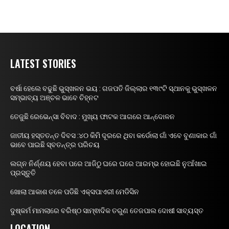
LATEST STORIES
ବର୍ଷା ହେଲେ ବଢୁଛି ଭୁସ୍ଖଳନ ଭୟ : ଗଜପତି ଜିଲ୍ଲାର ୧୩୯ଟି ସ୍ଥାନକୁ ଭୁସ୍ଖଳନ
ସମ୍ଭାବ୍ୟ ଅଞ୍ଚଳ ଭାବେ ଚିହ୍ନଟ
ତେଜୁଛି ରେଭେନ୍ସା ବିବାଦ : ମୁଖ୍ୟ ଫାଟକ ଆଗରେ ଆନ୍ଦୋଳନ
ଜାତୀୟ ହସ୍ତତନ୍ତ ଦିବସ :୪୦ କିମି ଦୂରରେ ଥିବା କର୍ଡୋଲା ଗାଁ ଏବେ ବୁଣାକାର ଗାଁ
ଭାବେ ପାଇଛି ସ୍ବତନ୍ତ୍ର ପରିଚୟ
ଲଗ୍ନ ନିର୍ଣ୍ଣୟ ହେବା ପରେ ଆଜିଠୁ ଘରେ ଘରେ ଆରମ୍ଭ ହୋଇଛି ନୁଆଁଖାଇ
ପ୍ରସ୍ତୁତି
ଖୋଲା ଆକାଶ ତଳେ ପଡିଛି ଏକ୍ସପାଏରୀ ମେଡିସିନ
ଦୁଷ୍କର୍ମ ମାମଲାରେ ବରିଷ୍ଠ ସାମ୍ଵାଦିକ ତରୁଣ ତେଜପାଲ ଦୋଷୀ ସାବ୍ୟସ୍ତ
LOCATION