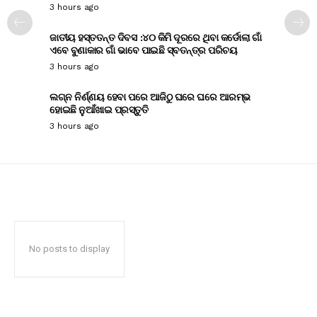
3 hours ago
ଜାତୀୟ ହସ୍ତତନ୍ତ ଦିବସ :୪୦ କିମି ଦୂରରେ ଥିବା କର୍ଡୋଲା ଗାଁ
ଏବେ ବୁଣାକାର ଗାଁ ଭାବେ ପାଇଛି ସ୍ବତନ୍ତ୍ର ପରିଚୟ
3 hours ago
ଲଗ୍ନ ନିର୍ଣ୍ଣୟ ହେବା ପରେ ଆଜିଠୁ ଘରେ ଘରେ ଆରମ୍ଭ
ହୋଇଛି ନୁଆଁଖାଇ ପ୍ରସ୍ତୁତି
3 hours ago
No posts to display