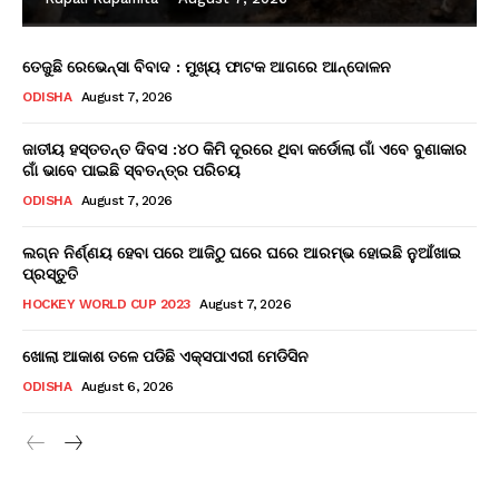
ତେଜୁଛି ରେଭେନ୍ସା ବିବାଦ : ମୁଖ୍ୟ ଫାଟକ ଆଗରେ ଆନ୍ଦୋଳନ
ODISHA
August 7, 2026
ଜାତୀୟ ହସ୍ତତନ୍ତ ଦିବସ :୪୦ କିମି ଦୂରରେ ଥିବା କର୍ଡୋଲା ଗାଁ ଏବେ ବୁଣାକାର
ଗାଁ ଭାବେ ପାଇଛି ସ୍ବତନ୍ତ୍ର ପରିଚୟ
ODISHA
August 7, 2026
ଲଗ୍ନ ନିର୍ଣ୍ଣୟ ହେବା ପରେ ଆଜିଠୁ ଘରେ ଘରେ ଆରମ୍ଭ ହୋଇଛି ନୁଆଁଖାଇ
ପ୍ରସ୍ତୁତି
HOCKEY WORLD CUP 2023
August 7, 2026
ଖୋଲା ଆକାଶ ତଳେ ପଡିଛି ଏକ୍ସପାଏରୀ ମେଡିସିନ
ODISHA
August 6, 2026