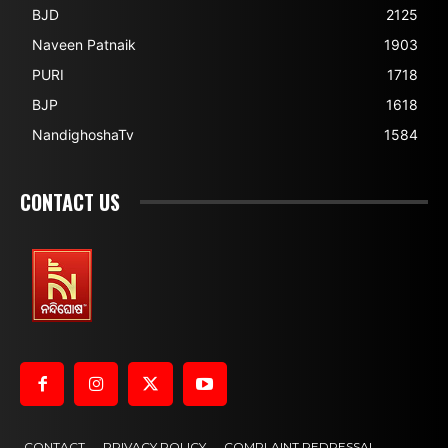
BJD
2125
Naveen Patnaik
1903
PURI
1718
BJP
1618
NandighoshaTv
1584
CONTACT US
CONTACT
PRIVACY POLICY
COMPLAINT REDRESSAL