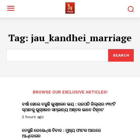
Tag:
jau_kandhei_marriage
SEARCH
BROWSE OUR EXCLUSIVE ARTICLES!
ବର୍ଷା ହେଲେ ବଢୁଛି ଭୁସ୍ଖଳନ ଭୟ : ଗଜପତି ଜିଲ୍ଲାର ୧୩୯ଟି
ସ୍ଥାନକୁ ଭୁସ୍ଖଳନ ସମ୍ଭାବ୍ୟ ଅଞ୍ଚଳ ଭାବେ ଚିହ୍ନଟ
2 hours ago
ତେଜୁଛି ରେଭେନ୍ସା ବିବାଦ : ମୁଖ୍ୟ ଫାଟକ ଆଗରେ
ଆନ୍ଦୋଳନ