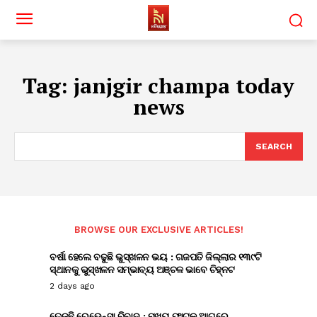
Tag:
janjgir champa today
news
SEARCH
BROWSE OUR EXCLUSIVE ARTICLES!
ବର୍ଷା ହେଲେ ବଢୁଛି ଭୁସ୍ଖଳନ ଭୟ : ଗଜପତି ଜିଲ୍ଲାର ୧୩୯ଟି
ସ୍ଥାନକୁ ଭୁସ୍ଖଳନ ସମ୍ଭାବ୍ୟ ଅଞ୍ଚଳ ଭାବେ ଚିହ୍ନଟ
2 days ago
ତେଜୁଛି ରେଭେନ୍ସା ବିବାଦ : ମୁଖ୍ୟ ଫାଟକ ଆଗରେ