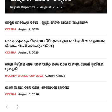
Rupali Rupamita
-
August 7, 2026
ତେଜୁଛି ରେଭେନ୍ସା ବିବାଦ : ମୁଖ୍ୟ ଫାଟକ ଆଗରେ ଆନ୍ଦୋଳନ
ODISHA
August 7, 2026
ଜାତୀୟ ହସ୍ତତନ୍ତ ଦିବସ :୪୦ କିମି ଦୂରରେ ଥିବା କର୍ଡୋଲା ଗାଁ ଏବେ ବୁଣାକାର
ଗାଁ ଭାବେ ପାଇଛି ସ୍ବତନ୍ତ୍ର ପରିଚୟ
ODISHA
August 7, 2026
ଲଗ୍ନ ନିର୍ଣ୍ଣୟ ହେବା ପରେ ଆଜିଠୁ ଘରେ ଘରେ ଆରମ୍ଭ ହୋଇଛି ନୁଆଁଖାଇ
ପ୍ରସ୍ତୁତି
HOCKEY WORLD CUP 2023
August 7, 2026
ଖୋଲା ଆକାଶ ତଳେ ପଡିଛି ଏକ୍ସପାଏରୀ ମେଡିସିନ
ODISHA
August 6, 2026