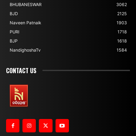
BHUBANESWAR
3062
BJD
2125
Naveen Patnaik
1903
PURI
1718
BJP
1618
NandighoshaTv
1584
CONTACT US