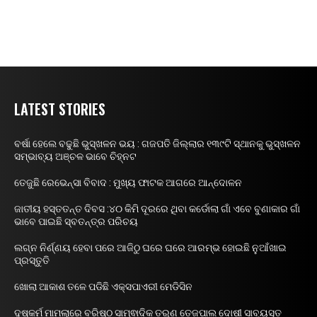
LATEST STORIES
ବର୍ଷା ହେଲେ ବଢୁଛି ଭୁସ୍ଖଳନ ଭୟ : ଗଜପତି ଜିଲ୍ଲାର ୧୩୯ଟି ସ୍ଥାନକୁ ଭୁସ୍ଖଳନ
ସମ୍ଭାବ୍ୟ ଅଞ୍ଚଳ ଭାବେ ଚିହ୍ନଟ
ତେଜୁଛି ରେଭେନ୍ସା ବିବାଦ : ମୁଖ୍ୟ ଫାଟକ ଆଗରେ ଆନ୍ଦୋଳନ
ଜାତୀୟ ହସ୍ତତନ୍ତ ଦିବସ :୪୦ କିମି ଦୂରରେ ଥିବା କର୍ଡୋଲା ଗାଁ ଏବେ ବୁଣାକାର ଗାଁ
ଭାବେ ପାଇଛି ସ୍ବତନ୍ତ୍ର ପରିଚୟ
ଲଗ୍ନ ନିର୍ଣ୍ଣୟ ହେବା ପରେ ଆଜିଠୁ ଘରେ ଘରେ ଆରମ୍ଭ ହୋଇଛି ନୁଆଁଖାଇ
ପ୍ରସ୍ତୁତି
ଖୋଲା ଆକାଶ ତଳେ ପଡିଛି ଏକ୍ସପାଏରୀ ମେଡିସିନ
ଦୁଷ୍କର୍ମ ମାମଲାରେ ବରିଷ୍ଠ ସାମ୍ଵାଦିକ ତରୁଣ ତେଜପାଲ ଦୋଷୀ ସାବ୍ୟସ୍ତ