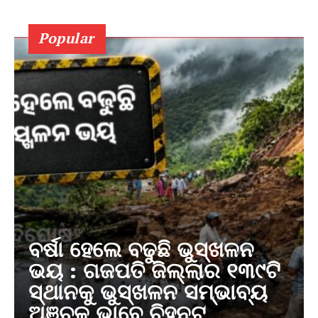
Popular
ବର୍ଷା ହେଲେ ବଢୁଛି ଭୁସ୍ଖଳନ
ଭୟ : ଗଜପତି ଜିଲ୍ଲାର ୧୩୯ଟି
ସ୍ଥାନକୁ ଭୁସ୍ଖଳନ ସମ୍ଭାବ୍ୟ
ଅଞ୍ଚଳ ଭାବେ ଚିହ୍ନଟ