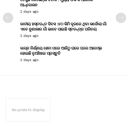
ଆନ୍ଦୋଳନ
2 days ago
ଜାତୀୟ ହସ୍ତତନ୍ତ ଦିବସ :୪୦ କିମି ଦୂରରେ ଥିବା କର୍ଡୋଲା ଗାଁ
ଏବେ ବୁଣାକାର ଗାଁ ଭାବେ ପାଇଛି ସ୍ବତନ୍ତ୍ର ପରିଚୟ
2 days ago
ଲଗ୍ନ ନିର୍ଣ୍ଣୟ ହେବା ପରେ ଆଜିଠୁ ଘରେ ଘରେ ଆରମ୍ଭ
ହୋଇଛି ନୁଆଁଖାଇ ପ୍ରସ୍ତୁତି
2 days ago
No posts to display