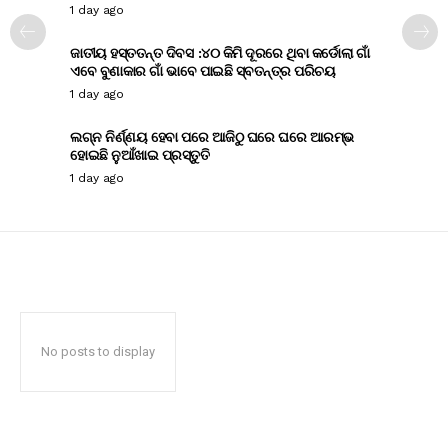
1 day ago
ଜାତୀୟ ହସ୍ତତନ୍ତ ଦିବସ :୪୦ କିମି ଦୂରରେ ଥିବା କର୍ଡୋଲା ଗାଁ
ଏବେ ବୁଣାକାର ଗାଁ ଭାବେ ପାଇଛି ସ୍ବତନ୍ତ୍ର ପରିଚୟ
1 day ago
ଲଗ୍ନ ନିର୍ଣ୍ଣୟ ହେବା ପରେ ଆଜିଠୁ ଘରେ ଘରେ ଆରମ୍ଭ
ହୋଇଛି ନୁଆଁଖାଇ ପ୍ରସ୍ତୁତି
1 day ago
No posts to display