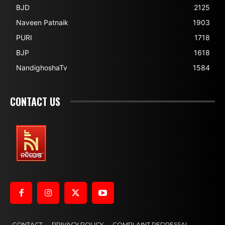
BJD
2125
Naveen Patnaik
1903
PURI
1718
BJP
1618
NandighoshaTv
1584
CONTACT US
CONTACT
PRIVACY POLICY
COMPLAINT REDRESSAL