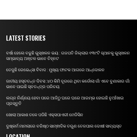
LATEST STORIES
ବର୍ଷା ହେଲେ ବଢୁଛି ଭୁସ୍ଖଳନ ଭୟ : ଗଜପତି ଜିଲ୍ଲାର ୧୩୯ଟି ସ୍ଥାନକୁ ଭୁସ୍ଖଳନ
ସମ୍ଭାବ୍ୟ ଅଞ୍ଚଳ ଭାବେ ଚିହ୍ନଟ
ତେଜୁଛି ରେଭେନ୍ସା ବିବାଦ : ମୁଖ୍ୟ ଫାଟକ ଆଗରେ ଆନ୍ଦୋଳନ
ଜାତୀୟ ହସ୍ତତନ୍ତ ଦିବସ :୪୦ କିମି ଦୂରରେ ଥିବା କର୍ଡୋଲା ଗାଁ ଏବେ ବୁଣାକାର ଗାଁ
ଭାବେ ପାଇଛି ସ୍ବତନ୍ତ୍ର ପରିଚୟ
ଲଗ୍ନ ନିର୍ଣ୍ଣୟ ହେବା ପରେ ଆଜିଠୁ ଘରେ ଘରେ ଆରମ୍ଭ ହୋଇଛି ନୁଆଁଖାଇ
ପ୍ରସ୍ତୁତି
ଖୋଲା ଆକାଶ ତଳେ ପଡିଛି ଏକ୍ସପାଏରୀ ମେଡିସିନ
ଦୁଷ୍କର୍ମ ମାମଲାରେ ବରିଷ୍ଠ ସାମ୍ଵାଦିକ ତରୁଣ ତେଜପାଲ ଦୋଷୀ ସାବ୍ୟସ୍ତ
LOCATION