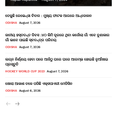
ତେଜୁଛି ରେଭେନ୍ସା ବିବାଦ : ମୁଖ୍ୟ ଫାଟକ ଆଗରେ ଆନ୍ଦୋଳନ
ODISHA
August 7, 2026
ଜାତୀୟ ହସ୍ତତନ୍ତ ଦିବସ :୪୦ କିମି ଦୂରରେ ଥିବା କର୍ଡୋଲା ଗାଁ ଏବେ ବୁଣାକାର
ଗାଁ ଭାବେ ପାଇଛି ସ୍ବତନ୍ତ୍ର ପରିଚୟ
ODISHA
August 7, 2026
ଲଗ୍ନ ନିର୍ଣ୍ଣୟ ହେବା ପରେ ଆଜିଠୁ ଘରେ ଘରେ ଆରମ୍ଭ ହୋଇଛି ନୁଆଁଖାଇ
ପ୍ରସ୍ତୁତି
HOCKEY WORLD CUP 2023
August 7, 2026
ଖୋଲା ଆକାଶ ତଳେ ପଡିଛି ଏକ୍ସପାଏରୀ ମେଡିସିନ
ODISHA
August 6, 2026