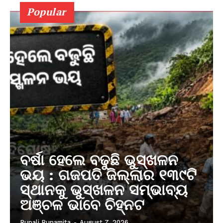
Popular
ବର୍ଷା ହେଲେ ବଢୁଛି ଭୁସ୍ଖଳନ
ଭୟ : ଗଜପତି ଜିଲ୍ଲାର ୧୩୯ଟି
ସ୍ଥାନକୁ ଭୁସ୍ଖଳନ ସମ୍ଭାବ୍ୟ
ଅଞ୍ଚଳ ଭାବେ ଚିହ୍ନଟ
Rupali Rupamita
-
August 7, 2026