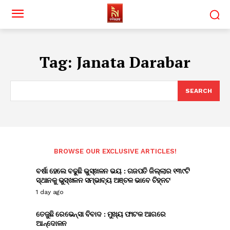
Tag:
Janata Darabar
SEARCH
BROWSE OUR EXCLUSIVE ARTICLES!
ବର୍ଷା ହେଲେ ବଢୁଛି ଭୁସ୍ଖଳନ ଭୟ : ଗଜପତି ଜିଲ୍ଲାର ୧୩୯ଟି
ସ୍ଥାନକୁ ଭୁସ୍ଖଳନ ସମ୍ଭାବ୍ୟ ଅଞ୍ଚଳ ଭାବେ ଚିହ୍ନଟ
1 day ago
ତେଜୁଛି ରେଭେନ୍ସା ବିବାଦ : ମୁଖ୍ୟ ଫାଟକ ଆଗରେ
ଆନ୍ଦୋଳନ