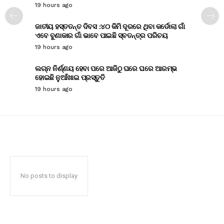
19 hours ago
ଜାତୀୟ ହସ୍ତତନ୍ତ ଦିବସ :୪୦ କିମି ଦୂରରେ ଥିବା କର୍ଡୋଲା ଗାଁ
ଏବେ ବୁଣାକାର ଗାଁ ଭାବେ ପାଇଛି ସ୍ବତନ୍ତ୍ର ପରିଚୟ
19 hours ago
ଲଗ୍ନ ନିର୍ଣ୍ଣୟ ହେବା ପରେ ଆଜିଠୁ ଘରେ ଘରେ ଆରମ୍ଭ
ହୋଇଛି ନୁଆଁଖାଇ ପ୍ରସ୍ତୁତି
19 hours ago
No posts to display