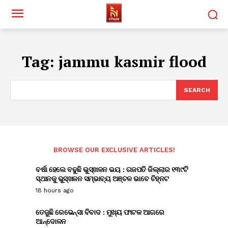
Tag:
jammu kasmir flood
SEARCH
BROWSE OUR EXCLUSIVE ARTICLES!
ବର୍ଷା ହେଲେ ବଢୁଛି ଭୁସ୍ଖଳନ ଭୟ : ଗଜପତି ଜିଲ୍ଲାର ୧୩୯ଟି
ସ୍ଥାନକୁ ଭୁସ୍ଖଳନ ସମ୍ଭାବ୍ୟ ଅଞ୍ଚଳ ଭାବେ ଚିହ୍ନଟ
18 hours ago
ତେଜୁଛି ରେଭେନ୍ସା ବିବାଦ : ମୁଖ୍ୟ ଫାଟକ ଆଗରେ
ଆନ୍ଦୋଳନ