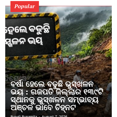
Popular
ବର୍ଷା ହେଲେ ବଢୁଛି ଭୁସ୍ଖଳନ
ଭୟ : ଗଜପତି ଜିଲ୍ଲାର ୧୩୯ଟି
ସ୍ଥାନକୁ ଭୁସ୍ଖଳନ ସମ୍ଭାବ୍ୟ
ଅଞ୍ଚଳ ଭାବେ ଚିହ୍ନଟ
Rupali Rupamita
-
August 7, 2026