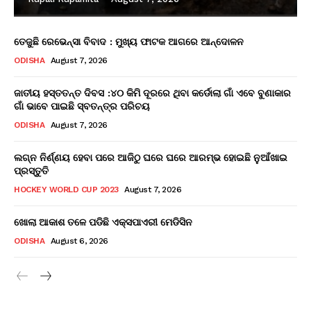
ତେଜୁଛି ରେଭେନ୍ସା ବିବାଦ : ମୁଖ୍ୟ ଫାଟକ ଆଗରେ ଆନ୍ଦୋଳନ
ODISHA
August 7, 2026
ଜାତୀୟ ହସ୍ତତନ୍ତ ଦିବସ :୪୦ କିମି ଦୂରରେ ଥିବା କର୍ଡୋଲା ଗାଁ ଏବେ ବୁଣାକାର
ଗାଁ ଭାବେ ପାଇଛି ସ୍ବତନ୍ତ୍ର ପରିଚୟ
ODISHA
August 7, 2026
ଲଗ୍ନ ନିର୍ଣ୍ଣୟ ହେବା ପରେ ଆଜିଠୁ ଘରେ ଘରେ ଆରମ୍ଭ ହୋଇଛି ନୁଆଁଖାଇ
ପ୍ରସ୍ତୁତି
HOCKEY WORLD CUP 2023
August 7, 2026
ଖୋଲା ଆକାଶ ତଳେ ପଡିଛି ଏକ୍ସପାଏରୀ ମେଡିସିନ
ODISHA
August 6, 2026