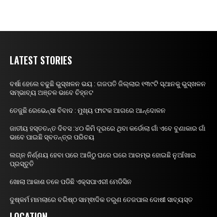
LATEST STORIES
ବର୍ଷା ହେଲେ ବଢୁଛି ଭୁସ୍ଖଳନ ଭୟ : ଗଜପତି ଜିଲ୍ଲାର ୧୩୯ଟି ସ୍ଥାନକୁ ଭୁସ୍ଖଳନ
ସମ୍ଭାବ୍ୟ ଅଞ୍ଚଳ ଭାବେ ଚିହ୍ନଟ
ତେଜୁଛି ରେଭେନ୍ସା ବିବାଦ : ମୁଖ୍ୟ ଫାଟକ ଆଗରେ ଆନ୍ଦୋଳନ
ଜାତୀୟ ହସ୍ତତନ୍ତ ଦିବସ :୪୦ କିମି ଦୂରରେ ଥିବା କର୍ଡୋଲା ଗାଁ ଏବେ ବୁଣାକାର ଗାଁ
ଭାବେ ପାଇଛି ସ୍ବତନ୍ତ୍ର ପରିଚୟ
ଲଗ୍ନ ନିର୍ଣ୍ଣୟ ହେବା ପରେ ଆଜିଠୁ ଘରେ ଘରେ ଆରମ୍ଭ ହୋଇଛି ନୁଆଁଖାଇ
ପ୍ରସ୍ତୁତି
ଖୋଲା ଆକାଶ ତଳେ ପଡିଛି ଏକ୍ସପାଏରୀ ମେଡିସିନ
ଦୁଷ୍କର୍ମ ମାମଲାରେ ବରିଷ୍ଠ ସାମ୍ଵାଦିକ ତରୁଣ ତେଜପାଲ ଦୋଷୀ ସାବ୍ୟସ୍ତ
LOCATION