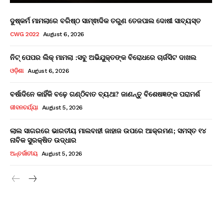
ଦୁଷ୍କର୍ମ ମାମଲାରେ ବରିଷ୍ଠ ସାମ୍ଵାଦିକ ତରୁଣ ତେଜପାଲ ଦୋଷୀ ସାବ୍ୟସ୍ତ
CWG 2022
August 6, 2026
ନିଟ୍ ପେପର ଲିକ୍ ମାମଲା :ସବୁ ଅଭିଯୁକ୍ତଙ୍କ ବିରୋଧରେ ଚାର୍ଜସିଟ ଦାଖଲ
ଓଡ଼ିଶା
August 6, 2026
ବର୍ଷାଦିନେ କାହିଁକି ବଢ଼େ ଗଣ୍ଠିବାତ ବ୍ୟଥା? ଜାଣନ୍ତୁ ବିଶେଷଜ୍ଞଙ୍କ ପରାମର୍ଶ
ଜୀବନଚର୍ଯ୍ୟା
August 5, 2026
ଲାଲ ସାଗରରେ ଭାରତୀୟ ମାଲବାହୀ ଜାହାଜ ଉପରେ ଆକ୍ରମଣ; ସମସ୍ତ ୧୪
ନାବିକ ସୁରକ୍ଷିତ ଉଦ୍ଧାର
ଅନ୍ତର୍ଜାତୀୟ
August 5, 2026