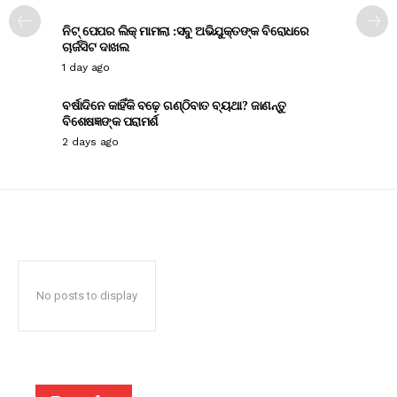
ନିଟ୍ ପେପର ଲିକ୍ ମାମଲା :ସବୁ ଅଭିଯୁକ୍ତଙ୍କ ବିରୋଧରେ
ଚାର୍ଜସିଟ ଦାଖଲ
1 day ago
ବର୍ଷାଦିନେ କାହିଁକି ବଢ଼େ ଗଣ୍ଠିବାତ ବ୍ୟଥା? ଜାଣନ୍ତୁ
ବିଶେଷଜ୍ଞଙ୍କ ପରାମର୍ଶ
2 days ago
No posts to display