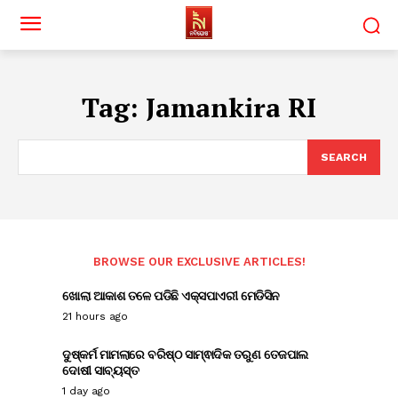
Tag:
Jamankira RI
SEARCH
BROWSE OUR EXCLUSIVE ARTICLES!
ଖୋଲା ଆକାଶ ତଳେ ପଡିଛି ଏକ୍ସପାଏରୀ ମେଡିସିନ
21 hours ago
ଦୁଷ୍କର୍ମ ମାମଲାରେ ବରିଷ୍ଠ ସାମ୍ଵାଦିକ ତରୁଣ ତେଜପାଲ
ଦୋଷୀ ସାବ୍ୟସ୍ତ
1 day ago