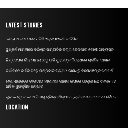
LATEST STORIES
ଖୋଲା ଆକାଶ ତଳେ ପଡିଛି ଏକ୍ସପାଏରୀ ମେଡିସିନ
ଦୁଷ୍କର୍ମ ମାମଲାରେ ବରିଷ୍ଠ ସାମ୍ଵାଦିକ ତରୁଣ ତେଜପାଲ ଦୋଷୀ ସାବ୍ୟସ୍ତ
ନିଟ୍ ପେପର ଲିକ୍ ମାମଲା :ସବୁ ଅଭିଯୁକ୍ତଙ୍କ ବିରୋଧରେ ଚାର୍ଜସିଟ ଦାଖଲ
ବର୍ଷାଦିନେ କାହିଁକି ବଢ଼େ ଗଣ୍ଠିବାତ ବ୍ୟଥା? ଜାଣନ୍ତୁ ବିଶେଷଜ୍ଞଙ୍କ ପରାମର୍ଶ
ଲାଲ ସାଗରରେ ଭାରତୀୟ ମାଲବାହୀ ଜାହାଜ ଉପରେ ଆକ୍ରମଣ; ସମସ୍ତ ୧୪
ନାବିକ ସୁରକ୍ଷିତ ଉଦ୍ଧାର
ଭୁବନେଶ୍ୱରରେ ଆଜିଠାରୁ ବ୍ରିକ୍ସ ଶିକ୍ଷା ମନ୍ତ୍ରୀମାନଙ୍କ ୧୩ତମ ବୈଠକ
LOCATION