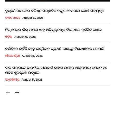
ଦୁଷ୍କର୍ମ ମାମଲାରେ ବରିଷ୍ଠ ସାମ୍ଵାଦିକ ତରୁଣ ତେଜପାଲ ଦୋଷୀ ସାବ୍ୟସ୍ତ
CWG 2022
August 6, 2026
ନିଟ୍ ପେପର ଲିକ୍ ମାମଲା :ସବୁ ଅଭିଯୁକ୍ତଙ୍କ ବିରୋଧରେ ଚାର୍ଜସିଟ ଦାଖଲ
ଓଡ଼ିଶା
August 6, 2026
ବର୍ଷାଦିନେ କାହିଁକି ବଢ଼େ ଗଣ୍ଠିବାତ ବ୍ୟଥା? ଜାଣନ୍ତୁ ବିଶେଷଜ୍ଞଙ୍କ ପରାମର୍ଶ
ଜୀବନଚର୍ଯ୍ୟା
August 5, 2026
ଲାଲ ସାଗରରେ ଭାରତୀୟ ମାଲବାହୀ ଜାହାଜ ଉପରେ ଆକ୍ରମଣ; ସମସ୍ତ ୧୪
ନାବିକ ସୁରକ୍ଷିତ ଉଦ୍ଧାର
ଅନ୍ତର୍ଜାତୀୟ
August 5, 2026