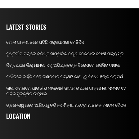
LATEST STORIES
ଖୋଲା ଆକାଶ ତଳେ ପଡିଛି ଏକ୍ସପାଏରୀ ମେଡିସିନ
ଦୁଷ୍କର୍ମ ମାମଲାରେ ବରିଷ୍ଠ ସାମ୍ଵାଦିକ ତରୁଣ ତେଜପାଲ ଦୋଷୀ ସାବ୍ୟସ୍ତ
ନିଟ୍ ପେପର ଲିକ୍ ମାମଲା :ସବୁ ଅଭିଯୁକ୍ତଙ୍କ ବିରୋଧରେ ଚାର୍ଜସିଟ ଦାଖଲ
ବର୍ଷାଦିନେ କାହିଁକି ବଢ଼େ ଗଣ୍ଠିବାତ ବ୍ୟଥା? ଜାଣନ୍ତୁ ବିଶେଷଜ୍ଞଙ୍କ ପରାମର୍ଶ
ଲାଲ ସାଗରରେ ଭାରତୀୟ ମାଲବାହୀ ଜାହାଜ ଉପରେ ଆକ୍ରମଣ; ସମସ୍ତ ୧୪
ନାବିକ ସୁରକ୍ଷିତ ଉଦ୍ଧାର
ଭୁବନେଶ୍ୱରରେ ଆଜିଠାରୁ ବ୍ରିକ୍ସ ଶିକ୍ଷା ମନ୍ତ୍ରୀମାନଙ୍କ ୧୩ତମ ବୈଠକ
LOCATION