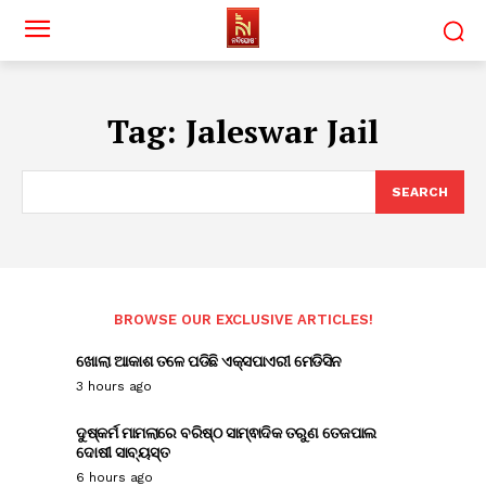
Tag:
Jaleswar Jail
SEARCH
BROWSE OUR EXCLUSIVE ARTICLES!
ଖୋଲା ଆକାଶ ତଳେ ପଡିଛି ଏକ୍ସପାଏରୀ ମେଡିସିନ
3 hours ago
ଦୁଷ୍କର୍ମ ମାମଲାରେ ବରିଷ୍ଠ ସାମ୍ଵାଦିକ ତରୁଣ ତେଜପାଲ
ଦୋଷୀ ସାବ୍ୟସ୍ତ
6 hours ago