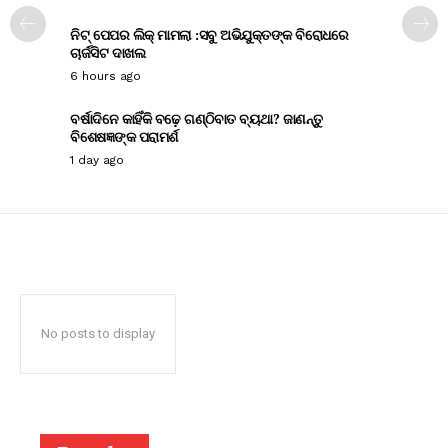
ନିଟ୍ ପେପର ଲିକ୍ ମାମଲା :ସବୁ ଅଭିଯୁକ୍ତଙ୍କ ବିରୋଧରେ
ଚାର୍ଜସିଟ ଦାଖଲ
6 hours ago
ବର୍ଷାଦିନେ କାହିଁକି ବଢ଼େ ଗଣ୍ଠିବାତ ବ୍ୟଥା? ଜାଣନ୍ତୁ
ବିଶେଷଜ୍ଞଙ୍କ ପରାମର୍ଶ
1 day ago
No posts to display